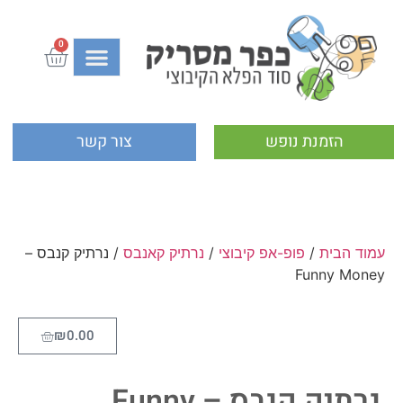
0
הזמנת נופש
צור קשר
עמוד הבית
/
פופ-אפ קיבוצי
/
נרתיק קאנבס
/ נרתיק קנבס –
Funny Money
₪
0.00
נרתיק קנבס – Funny