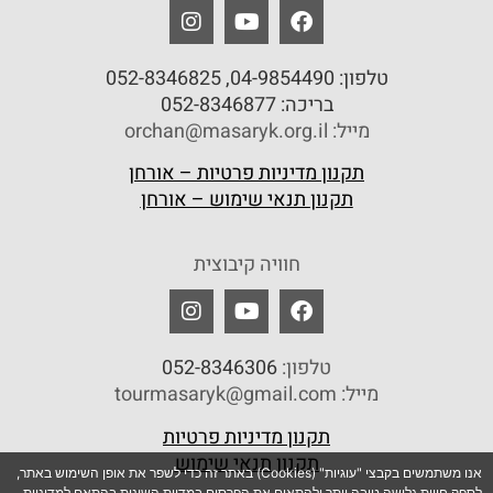
טלפון:
04-9854490
, 052-8346825
בריכה:
052-8346877
מייל: orchan@masaryk.org.il
תקנון מדיניות פרטיות – אורחן
תקנון תנאי שימוש – אורחן
חוויה קיבוצית
טלפון:
052-8346306
מייל: tourmasaryk@gmail.com
תקנון מדיניות פרטיות
תקנון תנאי שימוש
אנו משתמשים בקבצי "עוגיות" (Cookies) באתר זה כדי לשפר את אופן השימוש באתר,
לספק חווית גלישה טובה יותר ולהתאים את הפרסום במדיות השונות בהתאם למדיניות