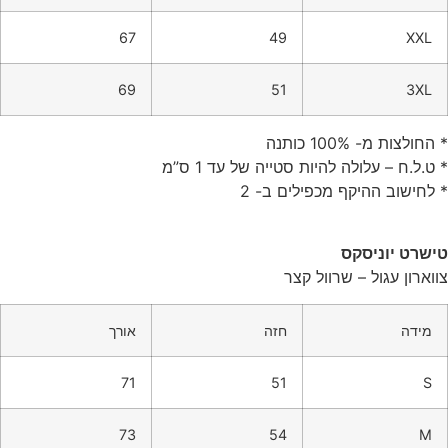
67
49
XXL
69
51
3XL
* החולצות מ- 100% כותנה
* ט.ל.ח – עלולה להיות סטייה של עד 1 ס”מ
* לחישוב ההיקף מכפילים ב- 2
טישרט יוניסקס
צווארון עגול – שרוול קצר
מידה
חזה
אורך
71
51
S
73
54
M