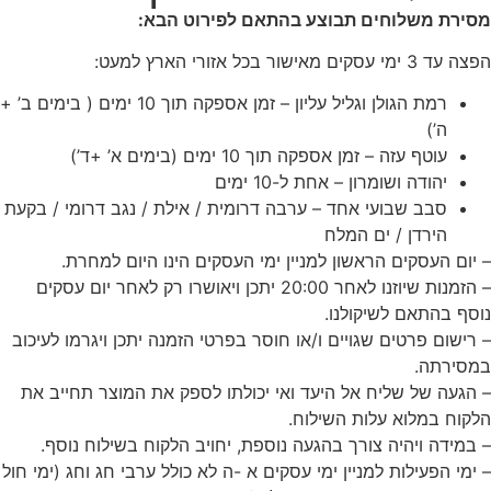
מסירת משלוחים תבוצע בהתאם לפירוט הבא:
הפצה עד 3 ימי עסקים מאישור בכל אזורי הארץ למעט:
רמת הגולן וגליל עליון – זמן אספקה תוך 10 ימים ( בימים ב’ +
ה’)
עוטף עזה – זמן אספקה תוך 10 ימים (בימים א’ +ד’)
יהודה ושומרון – אחת ל-10 ימים
סבב שבועי אחד – ערבה דרומית / אילת / נגב דרומי / בקעת
הירדן / ים המלח
– יום העסקים הראשון למניין ימי העסקים הינו היום למחרת.
– הזמנות שיוזנו לאחר 20:00 יתכן ויאושרו רק לאחר יום עסקים
נוסף בהתאם לשיקולנו.
– רישום פרטים שגויים ו/או חוסר בפרטי הזמנה יתכן ויגרמו לעיכוב
במסירתה.
– הגעה של שליח אל היעד ואי יכולתו לספק את המוצר תחייב את
הלקוח במלוא עלות השילוח.
– במידה ויהיה צורך בהגעה נוספת, יחויב הלקוח בשילוח נוסף.
– ימי הפעילות למניין ימי עסקים א -ה לא כולל ערבי חג וחג (ימי חול