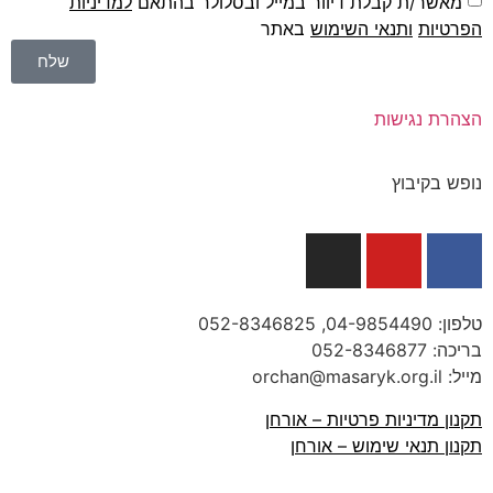
מאשר/ת קבלת דיוור במייל ובסלולר בהתאם
למדיניות
הפרטיות
ו
תנאי השימוש
באתר
שלח
הצהרת נגישות
נופש בקיבוץ
טלפון:
04-9854490
, 052-8346825
בריכה:
052-8346877
מייל: orchan@masaryk.org.il
תקנון מדיניות פרטיות – אורחן
תקנון תנאי שימוש – אורחן