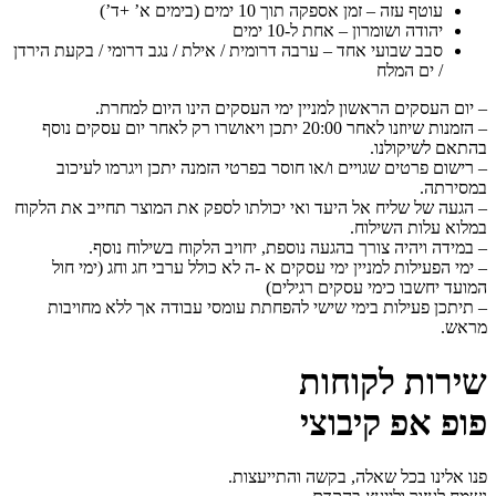
עוטף עזה – זמן אספקה תוך 10 ימים (בימים א’ +ד’)
יהודה ושומרון – אחת ל-10 ימים
סבב שבועי אחד – ערבה דרומית / אילת / נגב דרומי / בקעת הירדן
/ ים המלח
– יום העסקים הראשון למניין ימי העסקים הינו היום למחרת.
– הזמנות שיוזנו לאחר 20:00 יתכן ויאושרו רק לאחר יום עסקים נוסף
בהתאם לשיקולנו.
– רישום פרטים שגויים ו/או חוסר בפרטי הזמנה יתכן ויגרמו לעיכוב
במסירתה.
– הגעה של שליח אל היעד ואי יכולתו לספק את המוצר תחייב את הלקוח
במלוא עלות השילוח.
– במידה ויהיה צורך בהגעה נוספת, יחויב הלקוח בשילוח נוסף.
– ימי הפעילות למניין ימי עסקים א -ה לא כולל ערבי חג וחג (ימי חול
המועד יחשבו כימי עסקים
רגילים)
– תיתכן פעילות בימי שישי להפחתת עומסי עבודה אך ללא מחויבות
מראש.
שירות לקוחות
פופ אפ קיבוצי
פנו אלינו בכל שאלה, בקשה והתייעצות.