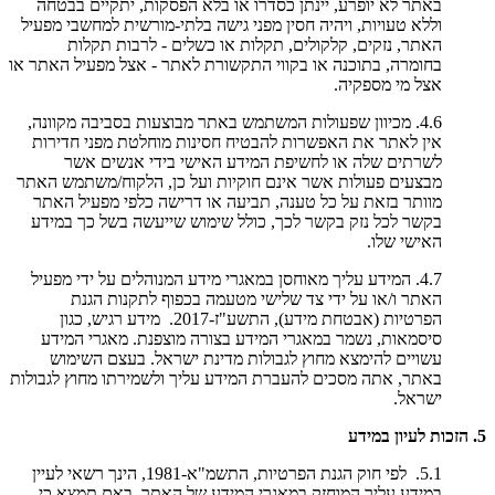
באתר לא יופרע, יינתן כסדרו או בלא הפסקות, יתקיים בבטחה
וללא טעויות, ויהיה חסין מפני גישה בלתי-מורשית למחשבי מפעיל
האתר, נזקים, קלקולים, תקלות או כשלים - לרבות תקלות
בחומרה, בתוכנה או בקווי התקשורת לאתר - אצל מפעיל האתר או
אצל מי מספקיה.
4.6. מכיוון שפעולות המשתמש באתר מבוצעות בסביבה מקוונה,
אין לאתר את האפשרות להבטיח חסינות מוחלטת מפני חדירות
לשרתים שלה או לחשיפת המידע האישי בידי אנשים אשר
מבצעים פעולות אשר אינם חוקיות ועל כן, הלקוח/משתמש האתר
מוותר בזאת על כל טענה, תביעה או דרישה כלפי מפעיל האתר
בקשר לכל נזק בקשר לכך, כולל שימוש שייעשה בשל כך במידע
האישי שלו.
4.7. המידע עליך מאוחסן במאגרי מידע המנוהלים על ידי מפעיל
האתר ו/או על ידי צד שלישי מטעמה בכפוף לתקנות הגנת
הפרטיות (אבטחת מידע), התשע"ז-2017. מידע רגיש, כגון
סיסמאות, נשמר במאגרי המידע בצורה מוצפנת. מאגרי המידע
עשויים להימצא מחוץ לגבולות מדינת ישראל. בעצם השימוש
באתר, אתה מסכים להעברת המידע עליך ולשמירתו מחוץ לגבולות
ישראל.
5. הזכות לעיון במידע
5.1. לפי חוק הגנת הפרטיות, התשמ"א-1981, הינך רשאי לעיין
במידע עליך המוחזק במאגרי המידע של האתר. באם תמצא כי