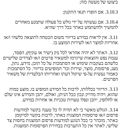
ביצועו של מעשה כזה;
3.10.3. אם הופרו תנאי התקנון;
3.10.4. אם נעשתה על ידי גולש כל פעולה שתמנע מאחרים
להמשיך ולהשתמש באתר בכל דרך שהיא.
3.11. אין לראות במידע בדיוור משום הבטחה לתוצאה כלשהי ו/או
אחריות למוצר ו/או לשירות המוצע בו.
3.12. האתר לא יהיה אחראי לכל נזק (ישיר או עקיף), הפסד,
עגמת נפש והוצאות שייגרמו למשאיר פרטים ו/או לצדדים שלישיים
כלשהם בעקבות שימוש או הסתמכות על כל תוכן, מידע, נתון,
מצג, פרסומת, מוצר, שירות וכד' המופיעים בדיוור. כל הסתמכות
כאמור נעשית על-פי שיקול דעתו ואחריותו הבלעדית של משאיר
הפרטים.
3.13. הדיוור בכללותו, לרבות כל המידע המופיע בו, מוצע כמות
שהוא, ויהיה מדויק ונכון ככל הניתן, ואולם, יתכן והמידע אינו שלם
או לחלופין, יתכן ונפלו טעויות טכניות או אחרות במידע.
3.14. הגולש מאשר כי לא תהיה לו כל טענה בקשר למודעות
פרסום ו/או פרסומות המוצגות באתר, לרבות בקשר למיקומן
באתר. מובהר כי בכל הנוגע למודעות פרסום המוצגות בחסות צד
שלישי, לאתר אין כל התערבות בבחירת הפרסומות המוצגות.