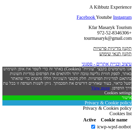
A Kibbutz Experience
Facebook
Youtube
Instagram
Kfar Masaryk Tourism
+972-52-8346306
tourmasaryk@gmail.com
תקנון מדיניות פרטיות
תקנון תנאי שימוש
עיצוב ובניית אתרים - ססגוני
אנו משתמשים בקבצי "עוגיות" (Cookies) באתר זה כדי לשפר את אופן השימוש
באתר, לספק חווית גלישה טובה יותר ולהתאים את הפרסום במדיות השונות
בהתאם למדיניות הפרטיות. חלק מקבצי ה'עוגיות' הללו נחוצים כדי שהאתר
יפעל כראוי, בעוד שאחרים דורשים את הסכמתך. ניתן לשנות העדפה זו בכל עת
דרך הדפדפן.
View more
Cookies settings
אישור
Privacy & Cookie policy
Privacy & Cookies policy
Cookies list
Active
Cookie name
icwp-wpsf-notbot