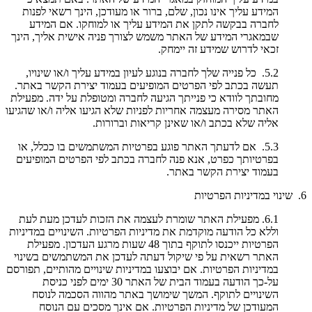
המידע עליך אינו נכון, שלם, ברור או מעודכן, הינך רשאי לפנות
לחברה בבקשה לתקן את המידע עליך או למוחקו. אם המידע
שבמאגרי המידע של האתר משמש לצורך פניה אישית אליך, הינך
זכאי לדרוש שמידע זה יימחק.
5.2. כל פנייה שלך לחברה בנוגע לעיון במידע עליך ו/או שינויו,
תעשה בכתב לפי הפרטים המופיעים בעמוד יצירת הקשר באתר.
מחובתך לוודא כי פנייתך הגיעה לחברה ומטופלת על ידה. מפעילת
האתר מסירה מעצמה אחריות לפניות שלא הגיעו אליה ו/או שהגיעו
אליה שלא בכתב ו/או שאינן קריאות וברורות.
5.3. אם לדעתך האתר פוגע בפרטיות המשתמשים בו ככלל, או
בפרטיותך כפרט, אנא פנה לחברה בכתב לפי הפרטים המופיעים
בעמוד יצירת הקשר באתר.
6. שינוי במדיניות הפרטיות
6.1. מפעילת האתר שומרת לעצמה את הזכות לעדכן מעת לעת
וללא כל הודעה מוקדמת את מדיניות הפרטיות. השינויים במדיניות
הפרטיות ייכנסו לתוקף בתוך 48 שעות מרגע העדכון. מפעילת
האתר רשאית על פי שיקול דעתה לעדכן את המשתמשים בשינוי
במדיניות הפרטיות. אם יבוצעו במדיניות שינויים מהותיים, תפורסם
על-כך הודעה בעמוד הבית של האתר 30 ימים לפני כניסת
השינויים לתוקף. המשך שימושך באתר מהווה הסכמה לנוסח
המעודכן של מדיניות הפרטיות. אם אינך מסכים עם הנוסח