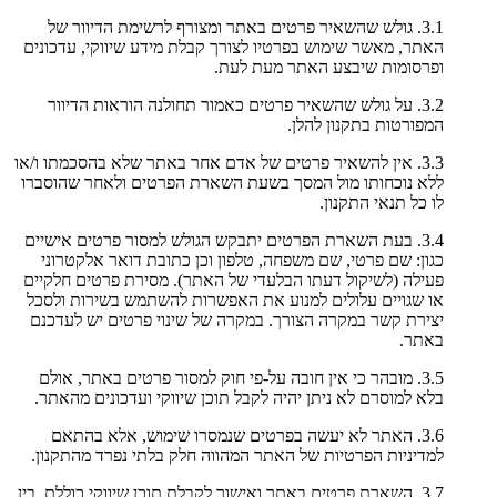
3.1. גולש שהשאיר פרטים באתר ומצורף לרשימת הדיוור של
האתר, מאשר שימוש בפרטיו לצורך קבלת מידע שיווקי, עדכונים
ופרסומות שיבצע האתר מעת לעת.
3.2. על גולש שהשאיר פרטים כאמור תחולנה הוראות הדיוור
המפורטות בתקנון להלן.
3.3. אין להשאיר פרטים של אדם אחר באתר שלא בהסכמתו ו/או
ללא נוכחותו מול המסך בשעת השארת הפרטים ולאחר שהוסברו
לו כל תנאי התקנון.
3.4. בעת השארת הפרטים יתבקש הגולש למסור פרטים אישיים
כגון: שם פרטי, שם משפחה, טלפון וכן כתובת דואר אלקטרוני
פעילה (לשיקול דעתו הבלעדי של האתר). מסירת פרטים חלקיים
או שגויים עלולים למנוע את האפשרות להשתמש בשירות ולסכל
יצירת קשר במקרה הצורך. במקרה של שינוי פרטים יש לעדכנם
באתר.
3.5. מובהר כי אין חובה על-פי חוק למסור פרטים באתר, אולם
בלא למוסרם לא ניתן יהיה לקבל תוכן שיווקי ועדכונים מהאתר.
3.6. האתר לא יעשה בפרטים שנמסרו שימוש, אלא בהתאם
למדיניות הפרטיות של האתר המהווה חלק בלתי נפרד מהתקנון.
3.7. השארת פרטים באתר ואישור לקבלת תוכן שיווקי כוללת, בין