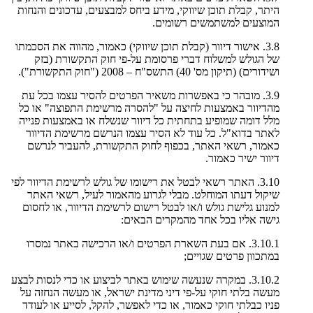
היתר, קבלת תוכן שיווקי, מידע ביחס למבצעים, עדכונים והנחות
המוצעים למשתמשים רשומים.
3.8. אישור דיוור (קבלת תוכן שיווקי) כאמור, מהווה את הסכמתו
של הגולש למשלוח דברי פרסומת על-פי חוק התקשורת (בזק
ושידורים) (תיקון מס' 40) התשס"ח – 2008 ("חוק התקשורת").
3.9. מובהר כי באפשרות משאיר הפרטים להסיר עצמו בכל עת
מהדיוור באמצעות לחיצה על "להסרה מרשימת התפוצה" או כל
מלל דומה שמופיע בתחתית כל דיוור שנשלח או באמצעות פנייה
לאתר בדוא"ל. כל עוד לא הסיר עצמו הנרשם מרשימת הדיוור
כאמור, רשאי האתר, בכפוף לחוק התקשורת, להעביר לנרשם
דיוור ישיר כאמור.
3.10. האתר רשאי לבטל את רישומו של גולש לרשימת הדיוור לפי
שיקול דעתו המוחלט. מבלי לגרוע מהאמור לעיל, רשאי האתר
למנוע גלישת גולש ו/או לבטל רישום לרשימת הדיוור, או לחסום
גישה אליו בכל אחד מהמקרים הבאים:
3.10.1. אם בעת השארת הפרטים ו/או הרכישה באתר נמסרו
במתכוון פרטים שגויים;
3.10.2. במקרה שנעשה שימוש באתר לביצוע או כדי לנסות לבצע
מעשה בלתי חוקי על-פי דיני מדינת ישראל, או מעשה הנחזה על
פניו כבלתי חוקי כאמור, או כדי לאפשר, להקל, לסייע או לעודד