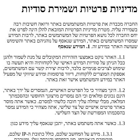
מדיניות פרטיות ושמירת סודיות
החברה מכבדת את פרטיות המשתמשים באתר ורואה חשיבות רבה
בשמירה עליה. מטרת מדיניות הפרטיות המובאת להלן הינה לפרט את
יחס החברה לכל נושא הפרטיות של המשתמשים באתר, לרבות המידע
שמסרו המשתמשים באתר, המידע שנאסף על נוהגיהם באתר והשימוש
שעושה האתר במידע זה.
1. המידע שנאסף
1.1. האתר נוקט באמצעי הזהירות המקובלים על מנת לשמור ולהגן
ככל הניתן על סודיות המידע האישי של לקוחותיה והיא תעשה בו
שימוש לצרכים פנימיים בלבד, לרבות יצירת קשר עם המשתמשים,
אספקת המוצרים ללקוחות, דיוור פרסומות ומידע שיווקי של מפעיל
האתר במידע והמשתמש אישר זאת באתר.
1.2. הינך מצהיר כי כל הפרטים האישיים, הנמסרים על ידך באתר,
הינם נכונים ומלאים וכי הם נמסרים מרצונך החופשי ובהסכמתך
המלאה, מבלי שחלה עליך חובה כלשהי למסרם. כאשר אתה מוסר
באתר פרטים אישיים של צד שלישי, אתה מצהיר כי המידע נמסר
בהסכמתו המפורשת של הצד השלישי.
1.3. כאשר אתה משתמש באתר, יתכן שנאסף עליך מידע כגון:
1.3.1. מידע על המחשב שלכם, כולל כתובת ה-IP שלכם,
מיקומכם הגאוגרפי, סוג הדפדפן והגרסה שלו, ומערכת