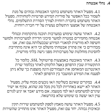
4. נהלי אבטחה
4.1. מפעיל האתר משתמש בתקני האבטחה גבוהים על מנת
לשמור ככל האפשר על סודיות המידע ופרטיות לקוחותיה. מפעיל
האתר משתמש בחברת רווחית לצורך הסדרת התשלומים. נהלי
האבטחה של אמצעי התשלום נעשית על ידי חברת רווחית.
4.2. האתר עושה שימוש במערכות תוכנה מתקדמות ובנהלי
אבטחה מחמירים במטרה למזער סיכוני חדירה למערכותיה ולמזער
חשיפה לא מורשית למאגרי המידע שבבעלותה.עם זאת, אנו
מבהירים כי אין פתרון אבטחתי מושלם וכי היא אינה מתחייבת
לחסינות מוחלטת של מערכותיה מפני גישה בלתי מורשית.
4.3. האתר מאובטח באמצעות פרוטוקול SSL, כלומר כל
התקשורת שבין הדפדפן (אצל הלקוח) לאתר (כלומר שרת
האינטרנט המאחסן את העמודים) הינה מוצפנת כך שלא ניתן
לפענח את המידע המועבר בין הדפדפן לאתר.
4.4. במקרים שאינם בשליטה ו/או נובעים מכוח עליון, מפעיל
האתר לא יישא באחריות לכל נזק מכל סוג שהוא, עקיף או ישיר
שיגרם למשתמש ו/או למי מטעמו, אם מידע יאבד או יגיע לגורם
עוין ו/או יעשה בו שימוש שלא בהרשאה.
4.5. מפעיל האתר עושה מאמץ לספק למשתמש שירות תקין
ובאיכות גבוהה. יחד עם זאת, מפעיל האתר אינו מתחייב שהשירות