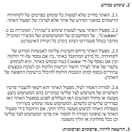
2. שימוש במידע
2.1. האתר מחייב שלא לעשות כל שימוש בפרטים של לקוחותיה
הרשומים במאגר המידע של אתר אלא לצרכיו של תפעול האתר.
2.2. מפעיל האתר עשוי לעשות שימוש ב"עוגיות", המוכרות גם כ-
"Cookies", על המחשבים של המשתמשים ועל מכשירי המובייל.
מדובר בנוהל סטנדרטי הנהוג בקרב כל חנויות האינטרנט.
2.3. מפעיל האתר מייחס חשיבות עליונה לאבטחת המידע של
לקוחותיה, כל מידע המתקבל באתר, בין אם נמסר על-ידי הלקוח
ובין אם נאסף על-ידי Cookie בעת שימוש באתר, הוא לשימוש
בלעדי של אתר לצורך תיעוד רכישות הלקוח וכן לטובת מבצעים
עתידיים (כפוף למתן הסכמת הלקוח להיכלל ברשימת התפוצה של
האתר).
2.4. למרות האמור לעיל, מפעיל האתר יהא רשאי להעביר פרטיו
האישיים של משתמש לצד שלישי במקרים בהם המשתמש ביצע
מעשה או מחדל הפוגעים ו/או העלולים לפגוע במפעיל האתר ו/או
בצדדים שלישיים כלשהם, המשתמש עשה שימוש בשירותי
מעפילת האתר לביצוע מעשה בלתי חוקי, אם התקבל בידי מפעיל
האתר צו שיפוטי המורה לו למסור את פרטי המשתמש לצד שלישי
וכן בכל מחלוקת או הליך משפטי.
3. הרשאה לדיוור, פרסומים ופרסומות: