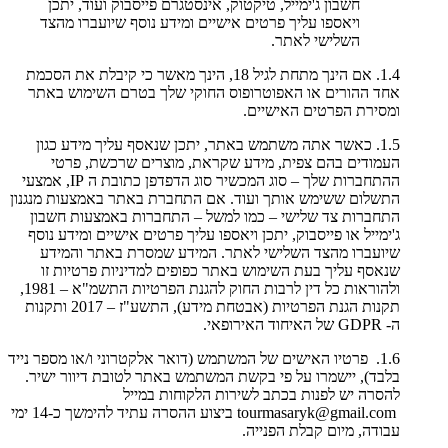
חשבון ג'ימייל, טיקטוק, אינסטגרם פייסבוק ועוד, יתכן
ויאספו עליך פרטים אישיים ומידע נוסף שיועברו מהצד
השלישי לאתר.
1.4. אם הינך מתחת לגיל 18, הינך מאשר כי קיבלת את הסכמת
אחד ההורים או האפוטרופוס החוקי שלך בטרם השימוש באתר
ומסירת הפרטים האישיים.
1.5. כאשר אתה משתמש באתר, יתכן שנאסף עליך מידע כגון
העמודים בהם צפית, מידע שקראת, מוצרים שרכשת, פרטי
ההתחברות שלך – סוג המכשיר סוג הדפדפן כתובת ה IP, אמצעי
התשלום ששימש אותך ועוד. אם התחברת באתר באמצעות מנגנון
התחברות צד שלישי – כמו למשל – התחברות באמצעות חשבון
ג'ימייל או פייסבוק, יתכן ויאספו עליך פרטים אישיים ומידע נוסף
שיועברו מהצד השלישי לאתר. המידע שמסרת באתר והמידע
שנאסף עליך בעת השימוש באתר כפופים למדיניות פרטיות זו
ולהוראות כל דין לרבות החוק להגנת הפרטיות התשמ"א – 1981,
תקנות הגנת הפרטיות (אבטחת מידע), התשע"ז – 2017 ותקנות
ה- GDPR של האיחוד האירופאי.
1.6. פרטיו האישים של המשתמש (דואר אלקטרוני ו/או מספר נייד
בלבד), יישמרו על פי בקשת המשתמש באתר לטובת דיוור ישיר.
להסרה יש לפנות בכתב לשירות הלקוחות במייל
tourmasaryk@gmail.com ביצוע ההסרה עתיד להימשך כ-14 ימי
עבודה, מיום קבלת הפנייה.