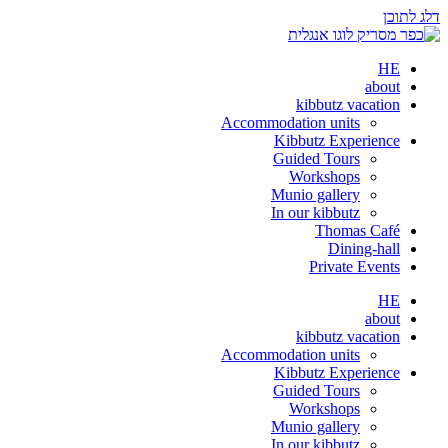
דלג לתוכן
HE
about
kibbutz vacation
Accommodation units
Kibbutz Experience
Guided Tours
Workshops
Munio gallery
In our kibbutz
Thomas Café
Dining-hall
Private Events
HE
about
kibbutz vacation
Accommodation units
Kibbutz Experience
Guided Tours
Workshops
Munio gallery
In our kibbutz