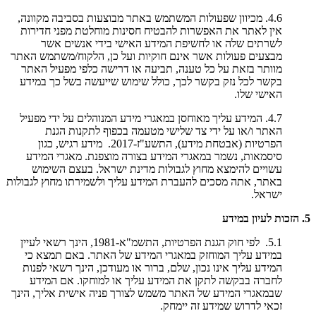
4.6. מכיוון שפעולות המשתמש באתר מבוצעות בסביבה מקוונה,
אין לאתר את האפשרות להבטיח חסינות מוחלטת מפני חדירות
לשרתים שלה או לחשיפת המידע האישי בידי אנשים אשר
מבצעים פעולות אשר אינם חוקיות ועל כן, הלקוח/משתמש האתר
מוותר בזאת על כל טענה, תביעה או דרישה כלפי מפעיל האתר
בקשר לכל נזק בקשר לכך, כולל שימוש שייעשה בשל כך במידע
האישי שלו.
4.7. המידע עליך מאוחסן במאגרי מידע המנוהלים על ידי מפעיל
האתר ו/או על ידי צד שלישי מטעמה בכפוף לתקנות הגנת
הפרטיות (אבטחת מידע), התשע"ז-2017. מידע רגיש, כגון
סיסמאות, נשמר במאגרי המידע בצורה מוצפנת. מאגרי המידע
עשויים להימצא מחוץ לגבולות מדינת ישראל. בעצם השימוש
באתר, אתה מסכים להעברת המידע עליך ולשמירתו מחוץ לגבולות
ישראל.
5. הזכות לעיון במידע
5.1. לפי חוק הגנת הפרטיות, התשמ"א-1981, הינך רשאי לעיין
במידע עליך המוחזק במאגרי המידע של האתר. באם תמצא כי
המידע עליך אינו נכון, שלם, ברור או מעודכן, הינך רשאי לפנות
לחברה בבקשה לתקן את המידע עליך או למוחקו. אם המידע
שבמאגרי המידע של האתר משמש לצורך פניה אישית אליך, הינך
זכאי לדרוש שמידע זה יימחק.