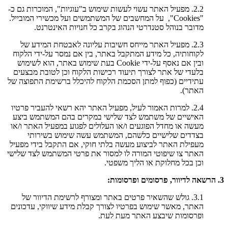
2.2. מפעיל האתר עשוי לעשות שימוש ב"עוגיות", המוכרות גם כ-
"Cookies", על המחשבים של המשתמשים ועל מכשירי המובייל.
מדובר בנוהל סטנדרטי הנהוג בקרב כל חנויות האינטרנט.
2.3. מפעיל האתר מייחס חשיבות עליונה לאבטחת המידע של
לקוחותיה, כל מידע המתקבל באתר, בין אם נמסר על-ידי הלקוח
ובין אם נאסף על-ידי Cookie בעת שימוש באתר, הוא לשימוש
בלעדי של אתר לצורך תיעוד רכישות הלקוח וכן לטובת מבצעים
עתידיים (כפוף למתן הסכמת הלקוח להיכלל ברשימת התפוצה של
האתר).
2.4. למרות האמור לעיל, מפעיל האתר יהא רשאי להעביר פרטיו
האישיים של משתמש לצד שלישי במקרים בהם המשתמש ביצע
מעשה או מחדל הפוגעים ו/או העלולים לפגוע במפעיל האתר ו/או
בצדדים שלישיים כלשהם, המשתמש עשה שימוש בשירותי
מעפילת האתר לביצוע מעשה בלתי חוקי, אם התקבל בידי מפעיל
האתר צו שיפוטי המורה לו למסור את פרטי המשתמש לצד שלישי
וכן בכל מחלוקת או הליך משפטי.
3. הרשאה לדיוור, פרסומים ופרסומות:
3.1. גולש שהשאיר פרטים באתר ומצורף לרשימת הדיוור של
האתר, מאשר שימוש בפרטיו לצורך קבלת מידע שיווקי, עדכונים
ופרסומות שיבצע האתר מעת לעת.