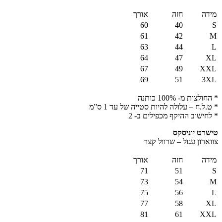
מידה
חזה
אורך
60
40
S
61
42
M
63
44
L
64
47
XL
67
49
XXL
69
51
3XL
* החולצות מ- 100% כותנה
* ט.ל.ח – עלולה להיות סטייה של עד 1 ס”מ
* לחישוב ההיקף מכפילים ב- 2
טישרט יוניסקס
צווארון עגול – שרוול קצר
מידה
חזה
אורך
71
51
S
73
54
M
75
56
L
77
58
XL
81
61
XXL