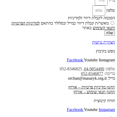
מייל
טלפון
הסכמה לקבלת דיוור ולמדיניות
מאשר/ת קבלת דיוור במייל ובסלולר בהתאם
למדיניות הפרטיות
ו
תנאי השימוש
באתר
שלח
הצהרת נגישות
נופש בקיבוץ
Facebook
Youtube
Instagram
טלפון:
04-9854490
, 052-8346825
בריכה:
052-8346877
מייל: orchan@masaryk.org.il
תקנון מדיניות פרטיות – אורחן
תקנון תנאי שימוש – אורחן
חוויה קיבוצית
Facebook
Youtube
Instagram