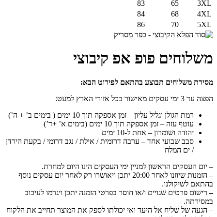
83
65
3XL
84
68
4XL
86
70
5XL
משלוחים פופ אפ קיבוצי
מסירת משלוחים תבוצע בהתאם לפירוט הבא:
הפצה עד 3 ימי עסקים מאישור בכל אזורי הארץ למעט:
רמת הגולן וגליל עליון – זמן אספקה תוך 10 ימים ( בימים ב’ + ה’)
עוטף עזה – זמן אספקה תוך 10 ימים (בימים א’ +ד’)
יהודה ושומרון – אחת ל-10 ימים
סבב שבועי אחד – ערבה דרומית / אילת / נגב דרומי / בקעת הירדן
/ ים המלח
– יום העסקים הראשון למניין ימי העסקים הינו היום למחרת.
– הזמנות שיוזנו לאחר 20:00 יתכן ויאושרו רק לאחר יום עסקים נוסף
בהתאם לשיקולנו.
– רישום פרטים שגויים ו/או חוסר בפרטי הזמנה יתכן ויגרמו לעיכוב
במסירתה.
– הגעה של שליח אל היעד ואי יכולתו לספק את המוצר תחייב את הלקוח