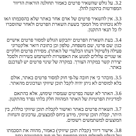
3.2. על גולש שהשאיר פרטים כאמור תחולנה הוראות הדיוור
המפורטות בתקנון להלן.
3.3. אין להשאיר פרטים של אדם אחר באתר שלא בהסכמתו ו/או
ללא נוכחותו מול המסך בשעת השארת הפרטים ולאחר שהוסברו
לו כל תנאי התקנון.
3.4. בעת השארת הפרטים יתבקש הגולש למסור פרטים אישיים
כגון: שם פרטי, שם משפחה, טלפון וכן כתובת דואר אלקטרוני
פעילה (לשיקול דעתו הבלעדי של האתר). מסירת פרטים חלקיים
או שגויים עלולים למנוע את האפשרות להשתמש בשירות ולסכל
יצירת קשר במקרה הצורך. במקרה של שינוי פרטים יש לעדכנם
באתר.
3.5. מובהר כי אין חובה על-פי חוק למסור פרטים באתר, אולם
בלא למוסרם לא ניתן יהיה לקבל תוכן שיווקי ועדכונים מהאתר.
3.6. האתר לא יעשה בפרטים שנמסרו שימוש, אלא בהתאם
למדיניות הפרטיות של האתר המהווה חלק בלתי נפרד מהתקנון.
3.7. השארת פרטים באתר ואישור לקבלת תוכן שיווקי כוללת, בין
היתר, קבלת תוכן שיווקי, מידע ביחס למבצעים, עדכונים והנחות
המוצעים למשתמשים רשומים.
3.8. אישור דיוור (קבלת תוכן שיווקי) כאמור, מהווה את הסכמתו
של הגולש למשלוח דברי פרסומת על-פי חוק התקשורת (בזק