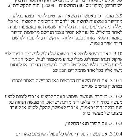
ושידורים) (תיקון מס' 40) התשס"ח – 2008 ("חוק התקשורת").
3.9. מובהר כי באפשרות משאיר הפרטים להסיר עצמו בכל עת
מהדיוור באמצעות לחיצה על "להסרה מרשימת התפוצה" או כל
מלל דומה שמופיע בתחתית כל דיוור שנשלח או באמצעות פנייה
לאתר בדוא"ל. כל עוד לא הסיר עצמו הנרשם מרשימת הדיוור
כאמור, רשאי האתר, בכפוף לחוק התקשורת, להעביר לנרשם
דיוור ישיר כאמור.
3.10. האתר רשאי לבטל את רישומו של גולש לרשימת הדיוור לפי
שיקול דעתו המוחלט. מבלי לגרוע מהאמור לעיל, רשאי האתר
למנוע גלישת גולש ו/או לבטל רישום לרשימת הדיוור, או לחסום
גישה אליו בכל אחד מהמקרים הבאים:
3.10.1. אם בעת השארת הפרטים ו/או הרכישה באתר נמסרו
במתכוון פרטים שגויים;
3.10.2. במקרה שנעשה שימוש באתר לביצוע או כדי לנסות לבצע
מעשה בלתי חוקי על-פי דיני מדינת ישראל, או מעשה הנחזה על
פניו כבלתי חוקי כאמור, או כדי לאפשר, להקל, לסייע או לעודד
ביצועו של מעשה כזה;
3.10.3. אם הופרו תנאי התקנון;
3.10.4. אם נעשתה על ידי גולש כל פעולה שתמנע מאחרים