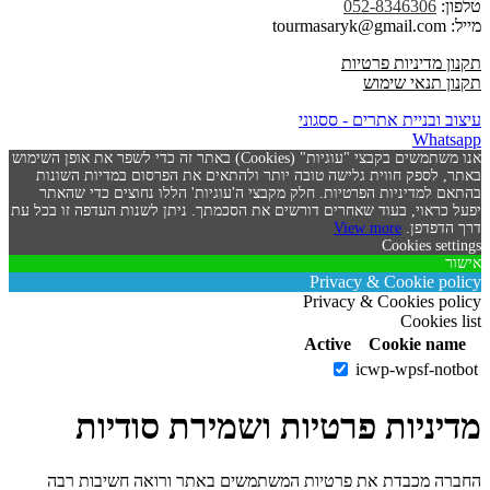
טלפון:
052-8346306
מייל: tourmasaryk@gmail.com
תקנון מדיניות פרטיות
תקנון תנאי שימוש
עיצוב ובניית אתרים - ססגוני
Whatsapp
אנו משתמשים בקבצי "עוגיות" (Cookies) באתר זה כדי לשפר את אופן השימוש
באתר, לספק חווית גלישה טובה יותר ולהתאים את הפרסום במדיות השונות
בהתאם למדיניות הפרטיות. חלק מקבצי ה'עוגיות' הללו נחוצים כדי שהאתר
יפעל כראוי, בעוד שאחרים דורשים את הסכמתך. ניתן לשנות העדפה זו בכל עת
דרך הדפדפן.
View more
Cookies settings
אישור
Privacy & Cookie policy
Privacy & Cookies policy
Cookies list
Active
Cookie name
icwp-wpsf-notbot
מדיניות פרטיות ושמירת סודיות
החברה מכבדת את פרטיות המשתמשים באתר ורואה חשיבות רבה