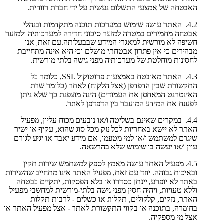
האבטחה של אמצעי התשלום נעשית על ידי חברת רווחית.
4.2. האתר עושה שימוש במערכות תוכנה מתקדמות ובנהלי
אבטחה מחמירים במטרה למזער סיכוני חדירה למערכותיה ולמזער
חשיפה לא מורשית למאגרי המידע שבבעלותה.עם זאת, אנו
מבהירים כי אין פתרון אבטחתי מושלם וכי היא אינה מתחייבת
לחסינות מוחלטת של מערכותיה מפני גישה בלתי מורשית.
4.3. האתר מאובטח באמצעות פרוטוקול SSL, כלומר כל
התקשורת שבין הדפדפן (אצל הלקוח) לאתר (כלומר שרת
האינטרנט המאחסן את העמודים) הינה מוצפנת כך שלא ניתן
לפענח את המידע המועבר בין הדפדפן לאתר.
4.4. במקרים שאינם בשליטה ו/או נובעים מכוח עליון, מפעיל
האתר לא יישא באחריות לכל נזק מכל סוג שהוא, עקיף או ישיר
שיגרם למשתמש ו/או למי מטעמו, אם מידע יאבד או יגיע לגורם
עוין ו/או יעשה בו שימוש שלא בהרשאה.
4.5. מפעיל האתר עושה מאמץ לספק למשתמש שירות תקין
ובאיכות גבוהה. יחד עם זאת, מפעיל האתר אינו מתחייב שהשירות
באתר לא יופרע, יינתן כסדרו או בלא הפסקות, יתקיים בבטחה
וללא טעויות, ויהיה חסין מפני גישה בלתי-מורשית למחשבי מפעיל
האתר, נזקים, קלקולים, תקלות או כשלים - לרבות תקלות
בחומרה, בתוכנה או בקווי התקשורת לאתר - אצל מפעיל האתר או
אצל מי מספקיה.