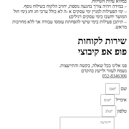
במלוא עלות השילוח.
– במידה ויהיה צורך בהגעה נוספת, יחויב הלקוח בשילוח נוסף.
– ימי הפעילות למניין ימי עסקים א -ה לא כולל ערבי חג וחג (ימי חול
המועד יחשבו כימי עסקים
רגילים)
– תיתכן פעילות בימי שישי להפחתת עומסי עבודה אך ללא מחויבות
מראש.
שירות לקוחות
פופ אפ קיבוצי
פנו אלינו בכל שאלה, בקשה והתייעצות.
נשמח לעזור ולייעץ בהקדם
052-8346306
שם
אימייל
טלפון