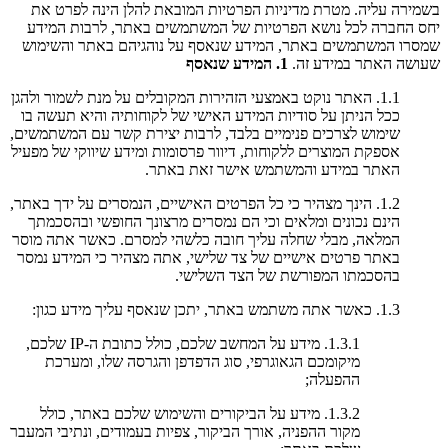
בשמירה עליה. מטרת מדיניות הפרטיות המובאת להלן הינה לפרט את
יחס החברה לכל נושא הפרטיות של המשתמשים באתר, לרבות המידע
שמסרו המשתמשים באתר, המידע שנאסף על נוהגיהם באתר והשימוש
שעושה האתר במידע זה.
1. המידע שנאסף
1.1. האתר נוקט באמצעי הזהירות המקובלים על מנת לשמור ולהגן
ככל הניתן על סודיות המידע האישי של לקוחותיה והיא תעשה בו
שימוש לצרכים פנימיים בלבד, לרבות יצירת קשר עם המשתמשים,
אספקת המוצרים ללקוחות, דיוור פרסומות ומידע שיווקי של מפעיל
האתר במידע והמשתמש אישר זאת באתר.
1.2. הינך מצהיר כי כל הפרטים האישיים, הנמסרים על ידך באתר,
הינם נכונים ומלאים וכי הם נמסרים מרצונך החופשי ובהסכמתך
המלאה, מבלי שחלה עליך חובה כלשהי למסרם. כאשר אתה מוסר
באתר פרטים אישיים של צד שלישי, אתה מצהיר כי המידע נמסר
בהסכמתו המפורשת של הצד השלישי.
1.3. כאשר אתה משתמש באתר, יתכן שנאסף עליך מידע כגון:
1.3.1. מידע על המחשב שלכם, כולל כתובת ה-IP שלכם,
מיקומכם הגאוגרפי, סוג הדפדפן והגרסה שלו, ומערכת
ההפעלה;
1.3.2. מידע על הביקורים והשימוש שלכם באתר, כולל
מקור ההפניה, אורך הביקור, צפיות בעמודים, ונתיבי המעבר