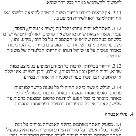
להמשיך ולהשתמש באתר בכל דרך שהיא.
3.11. אין לראות במידע בדיוור משום הבטחה לתוצאה כלשהי ו/או
אחריות למוצר ו/או לשירות המוצע בו.
3.12. האתר לא יהיה אחראי לכל נזק (ישיר או עקיף), הפסד,
עגמת נפש והוצאות שייגרמו למשאיר פרטים ו/או לצדדים שלישיים
כלשהם בעקבות שימוש או הסתמכות על כל תוכן, מידע, נתון,
מצג, פרסומת, מוצר, שירות וכד' המופיעים בדיוור. כל הסתמכות
כאמור נעשית על-פי שיקול דעתו ואחריותו הבלעדית של משאיר
הפרטים.
3.13. הדיוור בכללותו, לרבות כל המידע המופיע בו, מוצע כמות
שהוא, ויהיה מדויק ונכון ככל הניתן, ואולם, יתכן והמידע אינו שלם
או לחלופין, יתכן ונפלו טעויות טכניות או אחרות במידע.
3.14. הגולש מאשר כי לא תהיה לו כל טענה בקשר למודעות
פרסום ו/או פרסומות המוצגות באתר, לרבות בקשר למיקומן
באתר. מובהר כי בכל הנוגע למודעות פרסום המוצגות בחסות צד
שלישי, לאתר אין כל התערבות בבחירת הפרסומות המוצגות.
4. נהלי אבטחה
4.1. מפעיל האתר משתמש בתקני האבטחה גבוהים על מנת
לשמור ככל האפשר על סודיות המידע ופרטיות לקוחותיה. מפעיל
האתר משתמש בחברת רווחית לצורך הסדרת התשלומים. נהלי