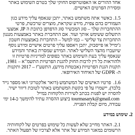
אחד ההורים או האפוטרופוס החוקי שלך בטרם השימוש באתר
ומסירת הפרטים האישיים.
1.5. כאשר אתה משתמש באתר, יתכן שנאסף עליך מידע כגון
העמודים בהם צפית, מידע שקראת, מוצרים שרכשת, פרטי
ההתחברות שלך – סוג המכשיר סוג הדפדפן כתובת ה IP, אמצעי
התשלום ששימש אותך ועוד. אם התחברת באתר באמצעות מנגנון
התחברות צד שלישי – כמו למשל – התחברות באמצעות חשבון
ג'ימייל או פייסבוק, יתכן ויאספו עליך פרטים אישיים ומידע נוסף
שיועברו מהצד השלישי לאתר. המידע שמסרת באתר והמידע
שנאסף עליך בעת השימוש באתר כפופים למדיניות פרטיות זו
ולהוראות כל דין לרבות החוק להגנת הפרטיות התשמ"א – 1981,
תקנות הגנת הפרטיות (אבטחת מידע), התשע"ז – 2017 ותקנות
ה- GDPR של האיחוד האירופאי.
1.6. פרטיו האישים של המשתמש (דואר אלקטרוני ו/או מספר נייד
בלבד), יישמרו על פי בקשת המשתמש באתר לטובת דיוור ישיר.
להסרה יש לפנות בכתב לשירות הלקוחות במייל
tourmasaryk@gmail.com ביצוע ההסרה עתיד להימשך כ-14 ימי
עבודה, מיום קבלת הפנייה.
2. שימוש במידע
2.1. האתר מחייב שלא לעשות כל שימוש בפרטים של לקוחותיה
הרשומים במאגר המידע של אתר אלא לצרכיו של תפעול האתר.