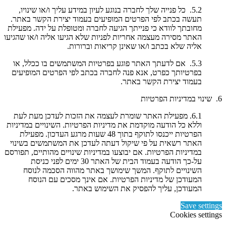
5.2. כל פנייה שלך לחברה בנוגע לעיון במידע עליך ו/או שינויו,
תעשה בכתב לפי הפרטים המופיעים בעמוד יצירת הקשר באתר.
מחובתך לוודא כי פנייתך הגיעה לחברה ומטופלת על ידה. מפעילת
האתר מסירה מעצמה אחריות לפניות שלא הגיעו אליה ו/או שהגיעו
אליה שלא בכתב ו/או שאינן קריאות וברורות.
5.3. אם לדעתך האתר פוגע בפרטיות המשתמשים בו ככלל, או
בפרטיותך כפרט, אנא פנה לחברה בכתב לפי הפרטים המופיעים
בעמוד יצירת הקשר באתר.
6. שינוי במדיניות הפרטיות
6.1. מפעילת האתר שומרת לעצמה את הזכות לעדכן מעת לעת
וללא כל הודעה מוקדמת את מדיניות הפרטיות. השינויים במדיניות
הפרטיות ייכנסו לתוקף בתוך 48 שעות מרגע העדכון. מפעילת
האתר רשאית על פי שיקול דעתה לעדכן את המשתמשים בשינוי
במדיניות הפרטיות. אם יבוצעו במדיניות שינויים מהותיים, תפורסם
על-כך הודעה בעמוד הבית של האתר 30 ימים לפני כניסת
השינויים לתוקף. המשך שימושך באתר מהווה הסכמה לנוסח
המעודכן של מדיניות הפרטיות. אם אינך מסכים עם הנוסח
המעודכן, עליך להפסיק את השימוש באתר.
Save settings
Cookies settings