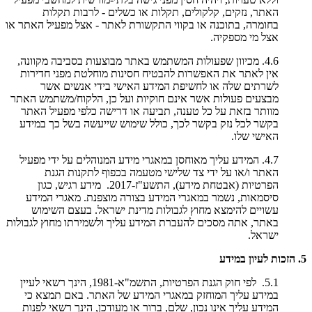
האתר, נזקים, קלקולים, תקלות או כשלים - לרבות תקלות
בחומרה, בתוכנה או בקווי התקשורת לאתר - אצל מפעיל האתר או
אצל מי מספקיה.
4.6. מכיוון שפעולות המשתמש באתר מבוצעות בסביבה מקוונה,
אין לאתר את האפשרות להבטיח חסינות מוחלטת מפני חדירות
לשרתים שלה או לחשיפת המידע האישי בידי אנשים אשר
מבצעים פעולות אשר אינם חוקיות ועל כן, הלקוח/משתמש האתר
מוותר בזאת על כל טענה, תביעה או דרישה כלפי מפעיל האתר
בקשר לכל נזק בקשר לכך, כולל שימוש שייעשה בשל כך במידע
האישי שלו.
4.7. המידע עליך מאוחסן במאגרי מידע המנוהלים על ידי מפעיל
האתר ו/או על ידי צד שלישי מטעמה בכפוף לתקנות הגנת
הפרטיות (אבטחת מידע), התשע"ז-2017. מידע רגיש, כגון
סיסמאות, נשמר במאגרי המידע בצורה מוצפנת. מאגרי המידע
עשויים להימצא מחוץ לגבולות מדינת ישראל. בעצם השימוש
באתר, אתה מסכים להעברת המידע עליך ולשמירתו מחוץ לגבולות
ישראל.
5. הזכות לעיון במידע
5.1. לפי חוק הגנת הפרטיות, התשמ"א-1981, הינך רשאי לעיין
במידע עליך המוחזק במאגרי המידע של האתר. באם תמצא כי
המידע עליך אינו נכון, שלם, ברור או מעודכן, הינך רשאי לפנות