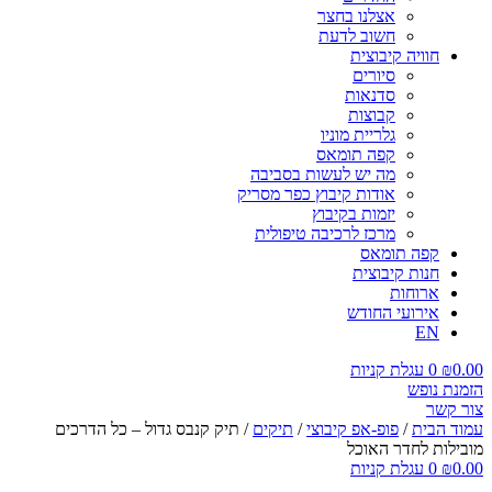
אצלנו בחצר
חשוב לדעת
חוויה קיבוצית
סיורים
סדנאות
קבוצות
גלריית מוניו
קפה תומאס
מה יש לעשות בסביבה
אודות קיבוץ כפר מסריק
יזמות בקיבוץ
מרכז לרכיבה טיפולית
קפה תומאס
חנות קיבוצית
ארוחות
אירועי החודש
EN
0.00
₪
0
עגלת קניות
הזמנת נופש
צור קשר
עמוד הבית
/
פופ-אפ קיבוצי
/
תיקים
/ תיק קנבס גדול – כל הדרכים
מובילות לחדר האוכל
0.00
₪
0
עגלת קניות