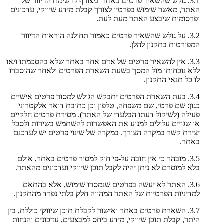
3.1. גולש שהשאיר פרטים באתר ומצורף לרשימת הדיוור של
האתר, מאשר שימוש בפרטיו לצורך קבלת מידע שיווקי, עדכונים
ופרסומות שיבצע האתר מעת לעת.
3.2. על גולש שהשאיר פרטים כאמור תחולנה הוראות הדיוור
המפורטות בתקנון להלן.
3.3. אין להשאיר פרטים של אדם אחר באתר שלא בהסכמתו ו/או
ללא נוכחותו מול המסך בשעת השארת הפרטים ולאחר שהוסברו
לו כל תנאי התקנון.
3.4. בעת השארת הפרטים יתבקש הגולש למסור פרטים אישיים
כגון: שם פרטי, שם משפחה, טלפון וכן כתובת דואר אלקטרוני
פעילה (לשיקול דעתו הבלעדי של האתר). מסירת פרטים חלקיים
או שגויים עלולים למנוע את האפשרות להשתמש בשירות ולסכל
יצירת קשר במקרה הצורך. במקרה של שינוי פרטים יש לעדכנם
באתר.
3.5. מובהר כי אין חובה על-פי חוק למסור פרטים באתר, אולם
בלא למוסרם לא ניתן יהיה לקבל תוכן שיווקי ועדכונים מהאתר.
3.6. האתר לא יעשה בפרטים שנמסרו שימוש, אלא בהתאם
למדיניות הפרטיות של האתר המהווה חלק בלתי נפרד מהתקנון.
3.7. השארת פרטים באתר ואישור לקבלת תוכן שיווקי כוללת, בין
היתר, קבלת תוכן שיווקי, מידע ביחס למבצעים, עדכונים והנחות