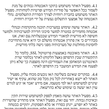
4.1. מפעיל האתר משתמש בתקני האבטחה גבוהים על מנת
לשמור ככל האפשר על סודיות המידע ופרטיות לקוחותיה. מפעיל
האתר משתמש בחברת רווחית לצורך הסדרת התשלומים. נהלי
האבטחה של אמצעי התשלום נעשית על ידי חברת רווחית.
4.2. האתר עושה שימוש במערכות תוכנה מתקדמות ובנהלי
אבטחה מחמירים במטרה למזער סיכוני חדירה למערכותיה ולמזער
חשיפה לא מורשית למאגרי המידע שבבעלותה.עם זאת, אנו
מבהירים כי אין פתרון אבטחתי מושלם וכי היא אינה מתחייבת
לחסינות מוחלטת של מערכותיה מפני גישה בלתי מורשית.
4.3. האתר מאובטח באמצעות פרוטוקול SSL, כלומר כל
התקשורת שבין הדפדפן (אצל הלקוח) לאתר (כלומר שרת
האינטרנט המאחסן את העמודים) הינה מוצפנת כך שלא ניתן
לפענח את המידע המועבר בין הדפדפן לאתר.
4.4. במקרים שאינם בשליטה ו/או נובעים מכוח עליון, מפעיל
האתר לא יישא באחריות לכל נזק מכל סוג שהוא, עקיף או ישיר
שיגרם למשתמש ו/או למי מטעמו, אם מידע יאבד או יגיע לגורם
עוין ו/או יעשה בו שימוש שלא בהרשאה.
4.5. מפעיל האתר עושה מאמץ לספק למשתמש שירות תקין
ובאיכות גבוהה. יחד עם זאת, מפעיל האתר אינו מתחייב שהשירות
באתר לא יופרע, יינתן כסדרו או בלא הפסקות, יתקיים בבטחה
וללא טעויות, ויהיה חסין מפני גישה בלתי-מורשית למחשבי מפעיל