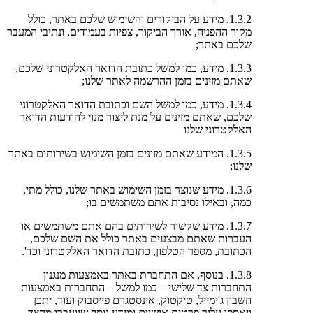
1.3.2. מידע על הביקורים והשימוש שלכם באתר, כולל
מקור ההפניה, אורך הביקור, צפיות בעמודים, ונתיבי המעבר
שלכם באתר;
1.3.3. מידע, כמו למשל כתובת הדואר האלקטרוני שלכם,
שאתם מזינים בזמן ההרשמה לאתר שלנו;
1.3.4. מידע, כמו למשל השם וכתובת הדואר האלקטרוני
שלכם, שאתם מזינים על מנת ליצור מנוי להודעות הדואר
האלקטרוני שלנו
1.3.5. המידע שאתם מזינים בזמן השימוש בשירותים באתר
שלנו;
1.3.6. מידע שנוצר בזמן השימוש באתר שלנו, כולל מתי,
כמה, ובאילו נסיבות אתם משתמשים בו;
1.3.7. מידע שקשור לשירותים בהם אתם משתמשים או
העברות שאתם מבצעים באתר כולל את השם שלכם,
הכתובת, מספר הטלפון, כתובת הדואר האלקטרוני וכד'.
1.3.8. בנוסף, אם התחברת באתר באמצעות מנגנון
התחברות צד שלישי – כמו למשל – התחברות באמצעות
חשבון ג'ימייל, טיקטוק, אינסטגרם פייסבוק ועוד, יתכן
ויאספו עליך פרטים אישיים ומידע נוסף שיועברו מהצד