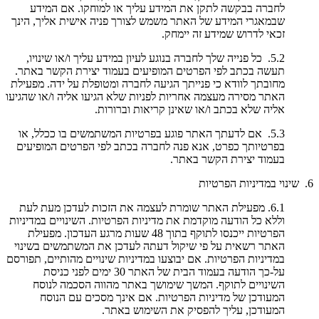
לחברה בבקשה לתקן את המידע עליך או למוחקו. אם המידע
שבמאגרי המידע של האתר משמש לצורך פניה אישית אליך, הינך
זכאי לדרוש שמידע זה יימחק.
5.2. כל פנייה שלך לחברה בנוגע לעיון במידע עליך ו/או שינויו,
תעשה בכתב לפי הפרטים המופיעים בעמוד יצירת הקשר באתר.
מחובתך לוודא כי פנייתך הגיעה לחברה ומטופלת על ידה. מפעילת
האתר מסירה מעצמה אחריות לפניות שלא הגיעו אליה ו/או שהגיעו
אליה שלא בכתב ו/או שאינן קריאות וברורות.
5.3. אם לדעתך האתר פוגע בפרטיות המשתמשים בו ככלל, או
בפרטיותך כפרט, אנא פנה לחברה בכתב לפי הפרטים המופיעים
בעמוד יצירת הקשר באתר.
6. שינוי במדיניות הפרטיות
6.1. מפעילת האתר שומרת לעצמה את הזכות לעדכן מעת לעת
וללא כל הודעה מוקדמת את מדיניות הפרטיות. השינויים במדיניות
הפרטיות ייכנסו לתוקף בתוך 48 שעות מרגע העדכון. מפעילת
האתר רשאית על פי שיקול דעתה לעדכן את המשתמשים בשינוי
במדיניות הפרטיות. אם יבוצעו במדיניות שינויים מהותיים, תפורסם
על-כך הודעה בעמוד הבית של האתר 30 ימים לפני כניסת
השינויים לתוקף. המשך שימושך באתר מהווה הסכמה לנוסח
המעודכן של מדיניות הפרטיות. אם אינך מסכים עם הנוסח
המעודכן, עליך להפסיק את השימוש באתר.