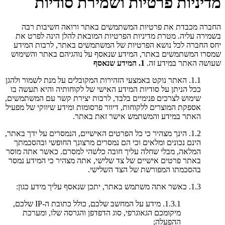
מדיניות פרטיות ושמירת סודיות
החברה מכבדת את פרטיות המשתמשים באתר ורואה חשיבות רבה
בשמירה עליה. מטרת מדיניות הפרטיות המובאת להלן הינה לפרט את
יחס החברה לכל נושא הפרטיות של המשתמשים באתר, לרבות המידע
שמסרו המשתמשים באתר, המידע שנאסף על נוהגיהם באתר והשימוש
שעושה האתר במידע זה.
1. המידע שנאסף
1.1. האתר נוקט באמצעי הזהירות המקובלים על מנת לשמור ולהגן
ככל הניתן על סודיות המידע האישי של לקוחותיה והיא תעשה בו
שימוש לצרכים פנימיים בלבד, לרבות יצירת קשר עם המשתמשים,
אספקת המוצרים ללקוחות, דיוור פרסומות ומידע שיווקי של מפעיל
האתר במידע והמשתמש אישר זאת באתר.
1.2. הינך מצהיר כי כל הפרטים האישיים, הנמסרים על ידך באתר,
הינם נכונים ומלאים וכי הם נמסרים מרצונך החופשי ובהסכמתך
המלאה, מבלי שחלה עליך חובה כלשהי למסרם. כאשר אתה מוסר
באתר פרטים אישיים של צד שלישי, אתה מצהיר כי המידע נמסר
בהסכמתו המפורשת של הצד השלישי.
1.3. כאשר אתה משתמש באתר, יתכן שנאסף עליך מידע כגון:
1.3.1. מידע על המחשב שלכם, כולל כתובת ה-IP שלכם,
מיקומכם הגאוגרפי, סוג הדפדפן והגרסה שלו, ומערכת
ההפעלה;