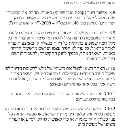
המוצעים למשתמשים רשומים.
3.8. אישור דיוור (קבלת תוכן שיווקי) כאמור, מהווה את הסכמתו
של הגולש למשלוח דברי פרסומת על-פי חוק התקשורת (בזק
ושידורים) (תיקון מס' 40) התשס"ח – 2008 ("חוק התקשורת").
3.9. מובהר כי באפשרות משאיר הפרטים להסיר עצמו בכל עת
מהדיוור באמצעות לחיצה על "להסרה מרשימת התפוצה" או כל
מלל דומה שמופיע בתחתית כל דיוור שנשלח או באמצעות פנייה
לאתר בדוא"ל. כל עוד לא הסיר עצמו הנרשם מרשימת הדיוור
כאמור, רשאי האתר, בכפוף לחוק התקשורת, להעביר לנרשם
דיוור ישיר כאמור.
3.10. האתר רשאי לבטל את רישומו של גולש לרשימת הדיוור לפי
שיקול דעתו המוחלט. מבלי לגרוע מהאמור לעיל, רשאי האתר
למנוע גלישת גולש ו/או לבטל רישום לרשימת הדיוור, או לחסום
גישה אליו בכל אחד מהמקרים הבאים:
3.10.1. אם בעת השארת הפרטים ו/או הרכישה באתר נמסרו
במתכוון פרטים שגויים;
3.10.2. במקרה שנעשה שימוש באתר לביצוע או כדי לנסות לבצע
מעשה בלתי חוקי על-פי דיני מדינת ישראל, או מעשה הנחזה על
פניו כבלתי חוקי כאמור, או כדי לאפשר, להקל, לסייע או לעודד
ביצועו של מעשה כזה;