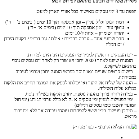
מסירת משלוחים תבוצע בהתאם לפירוט הבא:
הפצה עד 3 ימי עסקים מאישור בכל אזורי הארץ למעט:
רמת הגולן וגליל עליון – זמן אספקה תוך 10 ימים ( בימים ב’ + ה’)
עוטף עזה – זמן אספקה תוך 10 ימים (בימים א’ +ד’)
יהודה ושומרון – אחת ל-10 ימים
סבב שבועי אחד – ערבה דרומית / אילת / נגב דרומי / בקעת הירדן
/ ים המלח
– יום העסקים הראשון למניין ימי העסקים הינו היום למחרת.
– הזמנות שיוזנו לאחר 20:00 יתכן ויאושרו רק לאחר יום עסקים נוסף
בהתאם לשיקולנו.
– רישום פרטים שגויים ו/או חוסר בפרטי הזמנה יתכן ויגרמו לעיכוב
במסירתה.
– הגעה של שליח אל היעד ואי יכולתו לספק את המוצר תחייב את הלקוח
במלוא עלות השילוח.
– במידה ויהיה צורך בהגעה נוספת, יחויב הלקוח בשילוח נוסף.
– ימי הפעילות למניין ימי עסקים א -ה לא כולל ערבי חג וחג (ימי חול
המועד יחשבו כימי עסקים
רגילים)
– תיתכן פעילות בימי שישי להפחתת עומסי עבודה אך ללא מחויבות
מראש.