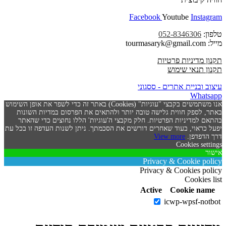
Facebook
Youtube
Instagram
טלפון:
052-8346306
מייל: tourmasaryk@gmail.com
תקנון מדיניות פרטיות
תקנון תנאי שימוש
עיצוב ובניית אתרים - ססגוני
Whatsapp
אנו משתמשים בקבצי "עוגיות" (Cookies) באתר זה כדי לשפר את אופן השימוש
באתר, לספק חווית גלישה טובה יותר ולהתאים את הפרסום במדיות השונות
בהתאם למדיניות הפרטיות. חלק מקבצי ה'עוגיות' הללו נחוצים כדי שהאתר
יפעל כראוי, בעוד שאחרים דורשים את הסכמתך. ניתן לשנות העדפה זו בכל עת
דרך הדפדפן.
View more
Cookies settings
אישור
Privacy & Cookie policy
Privacy & Cookies policy
Cookies list
Active
Cookie name
icwp-wpsf-notbot