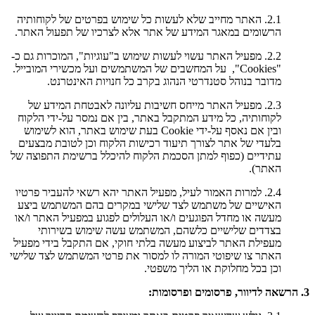
2.1. האתר מחייב שלא לעשות כל שימוש בפרטים של לקוחותיה
הרשומים במאגר המידע של אתר אלא לצרכיו של תפעול האתר.
2.2. מפעיל האתר עשוי לעשות שימוש ב"עוגיות", המוכרות גם כ-
"Cookies", על המחשבים של המשתמשים ועל מכשירי המובייל.
מדובר בנוהל סטנדרטי הנהוג בקרב כל חנויות האינטרנט.
2.3. מפעיל האתר מייחס חשיבות עליונה לאבטחת המידע של
לקוחותיה, כל מידע המתקבל באתר, בין אם נמסר על-ידי הלקוח
ובין אם נאסף על-ידי Cookie בעת שימוש באתר, הוא לשימוש
בלעדי של אתר לצורך תיעוד רכישות הלקוח וכן לטובת מבצעים
עתידיים (כפוף למתן הסכמת הלקוח להיכלל ברשימת התפוצה של
האתר).
2.4. למרות האמור לעיל, מפעיל האתר יהא רשאי להעביר פרטיו
האישיים של משתמש לצד שלישי במקרים בהם המשתמש ביצע
מעשה או מחדל הפוגעים ו/או העלולים לפגוע במפעיל האתר ו/או
בצדדים שלישיים כלשהם, המשתמש עשה שימוש בשירותי
מעפילת האתר לביצוע מעשה בלתי חוקי, אם התקבל בידי מפעיל
האתר צו שיפוטי המורה לו למסור את פרטי המשתמש לצד שלישי
וכן בכל מחלוקת או הליך משפטי.
3. הרשאה לדיוור, פרסומים ופרסומות: