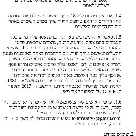
השלישי לאתר.
1.4. אם הינך מתחת לגיל 18, הינך מאשר כי קיבלת את הסכמת
אחד ההורים או האפוטרופוס החוקי שלך בטרם השימוש באתר
ומסירת הפרטים האישיים.
1.5. כאשר אתה משתמש באתר, יתכן שנאסף עליך מידע כגון
העמודים בהם צפית, מידע שקראת, מוצרים שרכשת, פרטי
ההתחברות שלך – סוג המכשיר סוג הדפדפן כתובת ה IP, אמצעי
התשלום ששימש אותך ועוד. אם התחברת באתר באמצעות מנגנון
התחברות צד שלישי – כמו למשל – התחברות באמצעות חשבון
ג'ימייל או פייסבוק, יתכן ויאספו עליך פרטים אישיים ומידע נוסף
שיועברו מהצד השלישי לאתר. המידע שמסרת באתר והמידע
שנאסף עליך בעת השימוש באתר כפופים למדיניות פרטיות זו
ולהוראות כל דין לרבות החוק להגנת הפרטיות התשמ"א – 1981,
תקנות הגנת הפרטיות (אבטחת מידע), התשע"ז – 2017 ותקנות
ה- GDPR של האיחוד האירופאי.
1.6. פרטיו האישים של המשתמש (דואר אלקטרוני ו/או מספר נייד
בלבד), יישמרו על פי בקשת המשתמש באתר לטובת דיוור ישיר.
להסרה יש לפנות בכתב לשירות הלקוחות במייל
tourmasaryk@gmail.com ביצוע ההסרה עתיד להימשך כ-14 ימי
עבודה, מיום קבלת הפנייה.
2. שימוש במידע