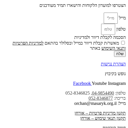
הצטרפו למועדון הלקוחות והישארו תמיד מעודכנים
מייל
טלפון
הסכמה לקבלת דיוור ולמדיניות
מאשר/ת קבלת דיוור במייל ובסלולר בהתאם
למדיניות הפרטיות
ו
תנאי השימוש
באתר
שלח
הצהרת נגישות
נופש בקיבוץ
Facebook
Youtube
Instagram
טלפון:
04-9854490
, 052-8346825
בריכה:
052-8346877
מייל: orchan@masaryk.org.il
תקנון מדיניות פרטיות – אורחן
תקנון תנאי שימוש – אורחן
חוויה קיבוצית