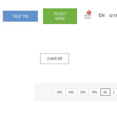
הזמנת
0
ודש
EN
צור קשר
נופש
₪
0.00
5XL
4XL
3XL
2XL
XL
L