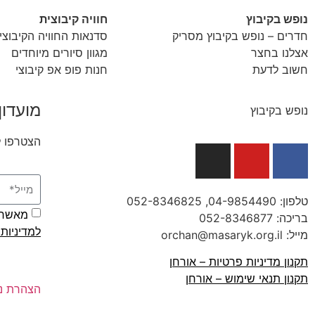
נופש בקיבוץ
חוויה קיבוצית
חדרים – נופש בקיבוץ מסריק
סדנאות החוויה הקיבוצי
אצלנו בחצר
מגוון סיורים מיוחדים
חשוב לדעת
חנות פופ אפ קיבוצי
מועדון
נופש בקיבוץ
הצטרפו ל
טלפון:
04-9854490
, 052-8346825
מאשר/ת
בריכה:
052-8346877
למדיניות
מייל: orchan@masaryk.org.il
תקנון מדיניות פרטיות – אורחן
תקנון תנאי שימוש – אורחן
הצהרת נג