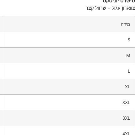
טישרט יוניסקס
צווארון עגול – שרוול קצר
מידה
S
M
L
XL
XXL
3XL
4XL