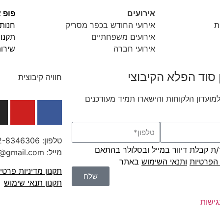
אירועים
פופ א
ת
אירועי החודש בכפר מסריק
חנות 
אירועים משפחתיים
תקנון
אירועי חברה
שירות
 סוד הפלא הקיבוצי
חוויה קיבוצית
מועדון הלקוחות והישארו תמיד מעודכנים
טלפון:
2-8346306
 קבלת דיוור במייל ובסלולר בהתאם
מייל: tourmasaryk@gmail.com
 הפרטיות
ו
תנאי השימוש
באתר
תקנון מדיניות פרטי
שלח
תקנון תנאי שימוש
ישות