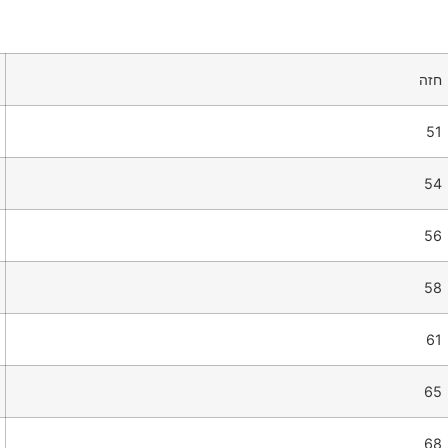
חזה
51
54
56
58
61
65
68