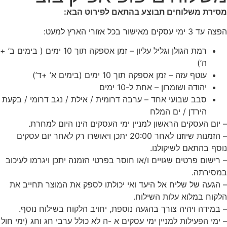
מסירת משלוחים תבוצע בהתאם לפירוט הבא:
הפצה עד 3 ימי עסקים מאישור בכל אזורי הארץ למעט:
רמת הגולן וגליל עליון – זמן אספקה תוך 10 ימים ( בימים ב’ +
ה’)
עוטף עזה – זמן אספקה תוך 10 ימים (בימים א’ +ד’)
יהודה ושומרון – אחת ל-10 ימים
סבב שבועי אחד – ערבה דרומית / אילת / נגב דרומי / בקעת
הירדן / ים המלח
– יום העסקים הראשון למניין ימי העסקים הינו היום למחרת.
– הזמנות שיוזנו לאחר 20:00 יתכן ויאושרו רק לאחר יום עסקים
נוסף בהתאם לשיקולנו.
– רישום פרטים שגויים ו/או חוסר בפרטי הזמנה יתכן ויגרמו לעיכוב
במסירתה.
– הגעה של שליח אל היעד ואי יכולתו לספק את המוצר תחייב את
הלקוח במלוא עלות השילוח.
– במידה ויהיה צורך בהגעה נוספת, יחויב הלקוח בשילוח נוסף.
– ימי הפעילות למניין ימי עסקים א -ה לא כולל ערבי חג וחג (ימי חול