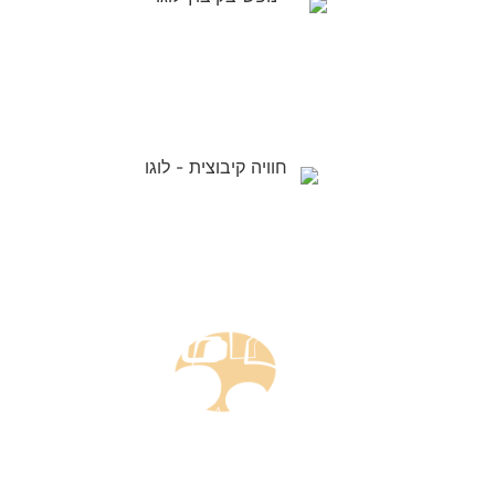
נופש בקיבוץ
חדרי אירוח טלפון:
04-9854490
052-8346825
בריכה: 052-8346877
חוויה קיבוצית
סיורים וסדנאות
(אפשר בווטסאפ)
052-8346306