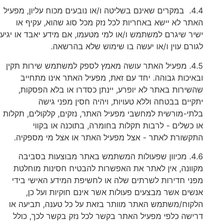
4.4. במקרים שאינם בשליטה ו/או נובעים מכוח עליון, מפעיל
האתר לא יישא באחריות לכל נזק מכל סוג שהוא, עקיף או
ישיר שיגרם למשתמש ו/או למי מטעמו, אם מידע יאבד או יגיע
לגורם עוין ו/או יעשה בו שימוש שלא בהרשאה.
4.5. מפעיל האתר עושה מאמץ לספק למשתמש שירות תקין
ובאיכות גבוהה. יחד עם זאת, מפעיל האתר אינו מתחייב
שהשירות באתר לא יופרע, יינתן כסדרו או בלא הפסקות,
יתקיים בבטחה וללא טעויות, ויהיה חסין מפני גישה
בלתי-מורשית למחשבי מפעיל האתר, נזקים, קלקולים, תקלות
או כשלים - לרבות תקלות בחומרה, בתוכנה או בקווי
התקשורת לאתר - אצל מפעיל האתר או אצל מי מספקיה.
4.6. מכיוון שפעולות המשתמש באתר מבוצעות בסביבה
מקוונה, אין לאתר את האפשרות להבטיח חסינות מוחלטת
מפני חדירות לשרתים שלה או לחשיפת המידע האישי בידי
אנשים אשר מבצעים פעולות אשר אינם חוקיות ועל כן,
הלקוח/משתמש האתר מוותר בזאת על כל טענה, תביעה או
דרישה כלפי מפעיל האתר בקשר לכל נזק בקשר לכך, כולל