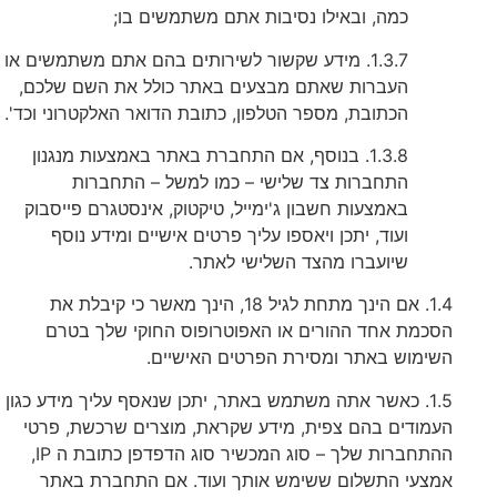
כמה, ובאילו נסיבות אתם משתמשים בו;
1.3.7. מידע שקשור לשירותים בהם אתם משתמשים או
העברות שאתם מבצעים באתר כולל את השם שלכם,
הכתובת, מספר הטלפון, כתובת הדואר האלקטרוני וכד'.
1.3.8. בנוסף, אם התחברת באתר באמצעות מנגנון
התחברות צד שלישי – כמו למשל – התחברות
באמצעות חשבון ג'ימייל, טיקטוק, אינסטגרם פייסבוק
ועוד, יתכן ויאספו עליך פרטים אישיים ומידע נוסף
שיועברו מהצד השלישי לאתר.
1.4. אם הינך מתחת לגיל 18, הינך מאשר כי קיבלת את
הסכמת אחד ההורים או האפוטרופוס החוקי שלך בטרם
השימוש באתר ומסירת הפרטים האישיים.
1.5. כאשר אתה משתמש באתר, יתכן שנאסף עליך מידע כגון
העמודים בהם צפית, מידע שקראת, מוצרים שרכשת, פרטי
ההתחברות שלך – סוג המכשיר סוג הדפדפן כתובת ה IP,
אמצעי התשלום ששימש אותך ועוד. אם התחברת באתר