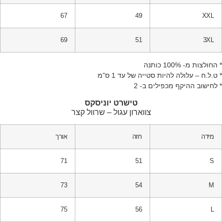
67
49
XXL
69
51
3XL
החולצות מ- 100% כותנה
 ט.ל.ח – עלולה להיות סטייה של עד 1 ס”מ
 לחישוב ההיקף מכפילים ב- 2
טישרט יוניסקס
צווארון עגול – שרוול קצר
מידה
חזה
אורך
71
51
S
73
54
M
75
56
L