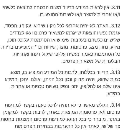
3.11. אין לראות במידע בדיוור משום הבטחה לתוצאה כלשהי
ו/או אחריות למוצר ו/או לשירות המוצע בו.
3.12. האתר לא יהיה אחראי לכל נזק (ישיר או עקיף), הפסד,
עגמת נפש והוצאות שייגרמו למשאיר פרטים ו/או לצדדים
שלישיים כלשהם בעקבות שימוש או הסתמכות על כל תוכן,
מידע, נתון, מצג, פרסומת, מוצר, שירות וכד' המופיעים בדיוור.
כל הסתמכות כאמור נעשית על-פי שיקול דעתו ואחריותו
הבלעדית של משאיר הפרטים.
3.13. הדיוור בכללותו, לרבות כל המידע המופיע בו, מוצע
כמות שהוא, ויהיה מדויק ונכון ככל הניתן, ואולם, יתכן והמידע
אינו שלם או לחלופין, יתכן ונפלו טעויות טכניות או אחרות
במידע.
3.14. הגולש מאשר כי לא תהיה לו כל טענה בקשר למודעות
פרסום ו/או פרסומות המוצגות באתר, לרבות בקשר למיקומן
באתר. מובהר כי בכל הנוגע למודעות פרסום המוצגות בחסות
צד שלישי, לאתר אין כל התערבות בבחירת הפרסומות