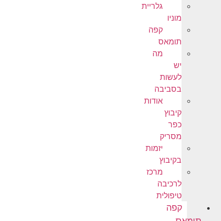
גלריית
מוניו
קפה
תומאס
מה
יש
לעשות
בסביבה
אודות
קיבוץ
כפר
מסריק
יזמות
בקיבוץ
מרכז
לרכיבה
טיפולית
קפה