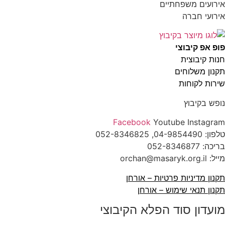
ירועים משפחתיים
ירועי חברה
ופ אפ קיבוצי
נות קיבוצית
קנון משלוחים
ירות לקוחות
ופש בקיבוץ
Facebook
Youtube
Instagra
לפון:
04-9854490
, 052-8346825
ריכה:
052-8346877
: orchan@masaryk.org.il
קנון מדיניות פרטיות – אורחן
קנון תנאי שימוש – אורחן
ועדון סוד הפלא הקיבוצי