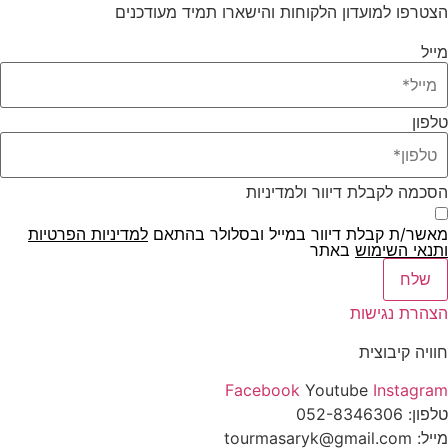
צטרפו למועדון הלקוחות והישארו תמיד מעודכנים
ייל
לפון
סכמה לקבלת דיוור ולמדיניות
אשר/ת קבלת דיוור במייל ובסלולר בהתאם
למדיניות הפרטיות
נאי השימוש
באתר
שלח
צהרת נגישות
וויה קיבוצית
Facebook
Youtube
Instagra
לפון:
052-8346306
: tourmasaryk@gmail.com