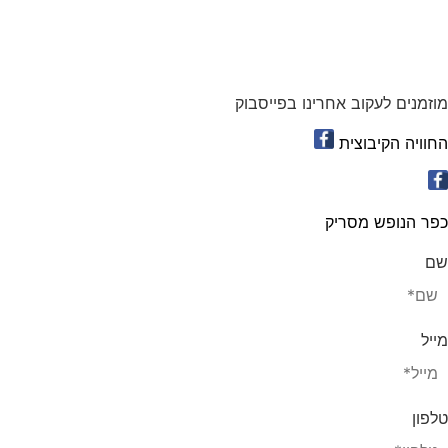
אירועים וארוחות
(אפשר בווטסאפ)
052-8346306
וזמנים לעקוב אחרינו בפייסבוק
חוויה הקיבוצית
פר הנופש מסריק
ם
ייל
לפון