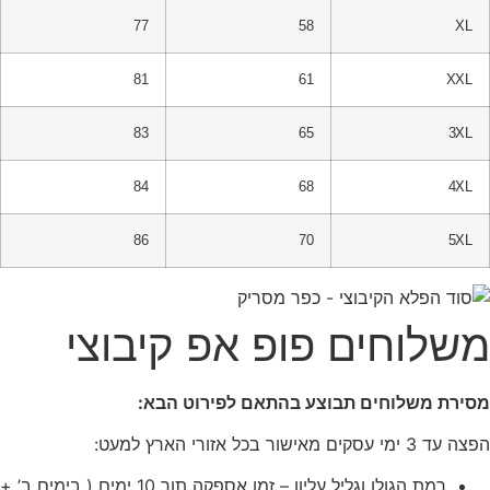
77
58
XL
81
61
XXL
83
65
3XL
84
68
4XL
86
70
5XL
שלוחים פופ אפ קיבוצי
סירת משלוחים תבוצע בהתאם לפירוט הבא:
 עד 3 ימי עסקים מאישור בכל אזורי הארץ למעט:
רמת הגולן וגליל עליון – זמן אספקה תוך 10 ימים ( בימים ב’ +