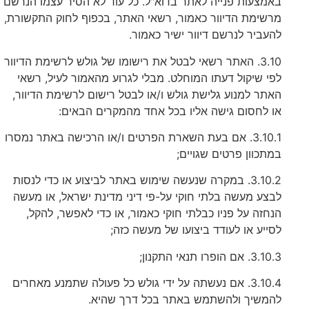
באמצעות פנייה לאתר בדוא"ל. כל עוד לא הסיר עצמו הנרשם
מרשימת הדיוור כאמור, רשאי האתר, בכפוף לחוק התקשורת,
להעביר לנרשם דיוור ישיר כאמור.
3.10. האתר רשאי לבטל את רישומו של גולש לרשימת הדיוור
לפי שיקול דעתו המוחלט. מבלי לגרוע מהאמור לעיל, רשאי
האתר למנוע גלישת גולש ו/או לבטל רישום לרשימת הדיוור,
או לחסום גישה אליו בכל אחד מהמקרים הבאים:
3.10.1. אם בעת השארת הפרטים ו/או הרכישה באתר נמסרו
במתכוון פרטים שגויים;
3.10.2. במקרה שנעשה שימוש באתר לביצוע או כדי לנסות
לבצע מעשה בלתי חוקי על-פי דיני מדינת ישראל, או מעשה
הנחזה על פניו כבלתי חוקי כאמור, או כדי לאפשר, להקל,
לסייע או לעודד ביצועו של מעשה כזה;
3.10.3. אם הופרו תנאי התקנון;
3.10.4. אם נעשתה על ידי גולש כל פעולה שתמנע מאחרים
להמשיך ולהשתמש באתר בכל דרך שהיא.