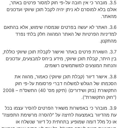
3.5. מובהר כי אין חובה על-פי חוק למסור פרטים באתר,
אולם בלא למוסרם לא ניתן יהיה לקבל תוכן שיווקי ועדכונים
מהאתר.
3.6. האתר לא יעשה בפרטים שנמסרו שימוש, אלא בהתאם
למדיניות הפרטיות של האתר המהווה חלק בלתי נפרד
מהתקנון.
3.7. השארת פרטים באתר ואישור לקבלת תוכן שיווקי כוללת,
בין היתר, קבלת תוכן שיווקי, מידע ביחס למבצעים, עדכונים
והנחות המוצעים למשתמשים רשומים.
3.8. אישור דיוור (קבלת תוכן שיווקי) כאמור, מהווה את
הסכמתו של הגולש למשלוח דברי פרסומת על-פי חוק
התקשורת (בזק ושידורים) (תיקון מס' 40) התשס"ח – 2008
("חוק התקשורת").
3.9. מובהר כי באפשרות משאיר הפרטים להסיר עצמו בכל
עת מהדיוור באמצעות לחיצה על "להסרה מרשימת התפוצה"
או כל מלל דומה שמופיע בתחתית כל דיוור שנשלח או