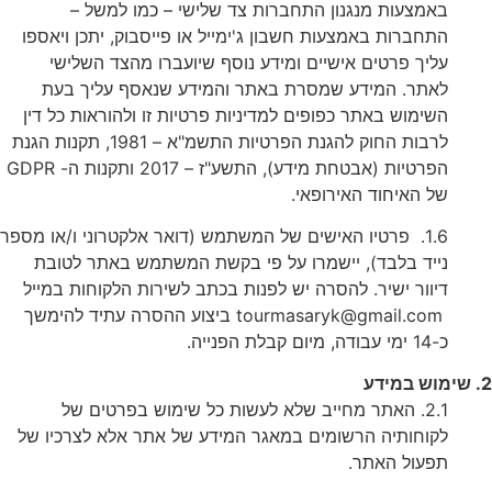
באמצעות מנגנון התחברות צד שלישי – כמו למשל –
התחברות באמצעות חשבון ג'ימייל או פייסבוק, יתכן ויאספו
עליך פרטים אישיים ומידע נוסף שיועברו מהצד השלישי
לאתר. המידע שמסרת באתר והמידע שנאסף עליך בעת
השימוש באתר כפופים למדיניות פרטיות זו ולהוראות כל דין
לרבות החוק להגנת הפרטיות התשמ"א – 1981, תקנות הגנת
הפרטיות (אבטחת מידע), התשע"ז – 2017 ותקנות ה- GDPR
של האיחוד האירופאי.
1.6. פרטיו האישים של המשתמש (דואר אלקטרוני ו/או מספר
נייד בלבד), יישמרו על פי בקשת המשתמש באתר לטובת
דיוור ישיר. להסרה יש לפנות בכתב לשירות הלקוחות במייל
tourmasaryk@gmail.com ביצוע ההסרה עתיד להימשך
כ-14 ימי עבודה, מיום קבלת הפנייה.
ש במידע
2.1. האתר מחייב שלא לעשות כל שימוש בפרטים של
לקוחותיה הרשומים במאגר המידע של אתר אלא לצרכיו של
תפעול האתר.