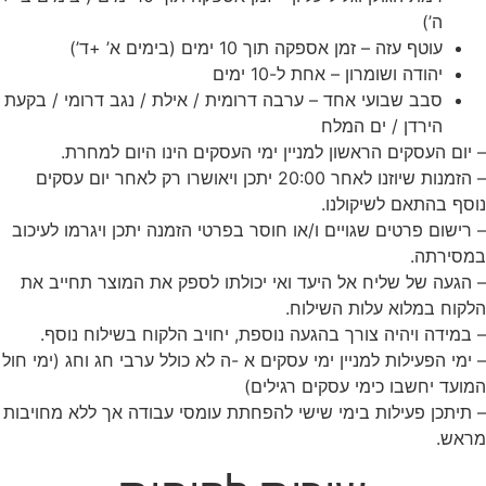
ה’)
עוטף עזה – זמן אספקה תוך 10 ימים (בימים א’ +ד’)
יהודה ושומרון – אחת ל-10 ימים
סבב שבועי אחד – ערבה דרומית / אילת / נגב דרומי / בקעת
הירדן / ים המלח
 יום העסקים הראשון למניין ימי העסקים הינו היום למחרת.
– הזמנות שיוזנו לאחר 20:00 יתכן ויאושרו רק לאחר יום עסקים
וסף בהתאם לשיקולנו.
 רישום פרטים שגויים ו/או חוסר בפרטי הזמנה יתכן ויגרמו לעיכוב
מסירתה.
 הגעה של שליח אל היעד ואי יכולתו לספק את המוצר תחייב את
לקוח במלוא עלות השילוח.
 במידה ויהיה צורך בהגעה נוספת, יחויב הלקוח בשילוח נוסף.
 ימי הפעילות למניין ימי עסקים א -ה לא כולל ערבי חג וחג (ימי חול
מועד יחשבו כימי עסקים
רגילים)
 תיתכן פעילות בימי שישי להפחתת עומסי עבודה אך ללא מחויבות
ראש.