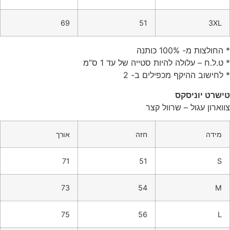
69
51
3XL
* החולצות מ- 100% כותנה
* ט.ל.ח – עלולה להיות סטייה של עד 1 ס”מ
* לחישוב ההיקף מכפילים ב- 2
טישרט יוניסקס
צווארון עגול – שרוול קצר
מידה
חזה
אורך
71
51
S
73
54
M
75
56
L