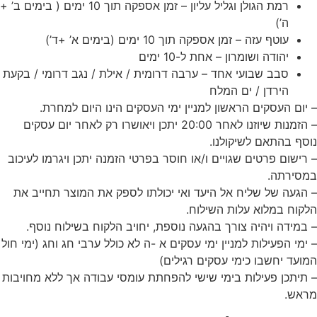
רמת הגולן וגליל עליון – זמן אספקה תוך 10 ימים ( בימים ב’ +
ה’)
עוטף עזה – זמן אספקה תוך 10 ימים (בימים א’ +ד’)
יהודה ושומרון – אחת ל-10 ימים
סבב שבועי אחד – ערבה דרומית / אילת / נגב דרומי / בקעת
הירדן / ים המלח
– יום העסקים הראשון למניין ימי העסקים הינו היום למחרת.
– הזמנות שיוזנו לאחר 20:00 יתכן ויאושרו רק לאחר יום עסקים
נוסף בהתאם לשיקולנו.
– רישום פרטים שגויים ו/או חוסר בפרטי הזמנה יתכן ויגרמו לעיכוב
במסירתה.
– הגעה של שליח אל היעד ואי יכולתו לספק את המוצר תחייב את
הלקוח במלוא עלות השילוח.
– במידה ויהיה צורך בהגעה נוספת, יחויב הלקוח בשילוח נוסף.
– ימי הפעילות למניין ימי עסקים א -ה לא כולל ערבי חג וחג (ימי חול
המועד יחשבו כימי עסקים
רגילים)
– תיתכן פעילות בימי שישי להפחתת עומסי עבודה אך ללא מחויבות
מראש.