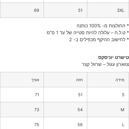
69
51
3XL
* החולצות מ- 100% כותנה
* ט.ל.ח – עלולה להיות סטייה של עד 1 ס”מ
* לחישוב ההיקף מכפילים ב- 2
טישרט יוניסקס
צווארון עגול – שרוול קצר
מידה
חזה
אורך
71
51
S
73
54
M
75
56
L