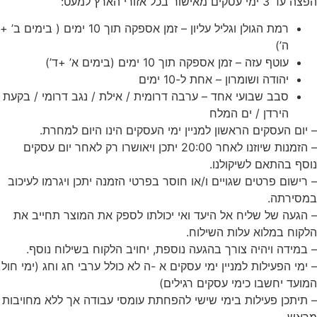
הפצה עד 3 ימי עסקים מאישור בכל אזורי הארץ למעט:
רמת הגולן וגליל עליון – זמן אספקה תוך 10 ימים ( בימים ב’ +
ה’)
עוטף עזה – זמן אספקה תוך 10 ימים (בימים א’ +ד’)
יהודה ושומרון – אחת ל-10 ימים
סבב שבועי אחד – ערבה דרומית / אילת / נגב דרומי / בקעת
הירדן / ים המלח
– יום העסקים הראשון למניין ימי העסקים הינו היום למחרת.
– הזמנות שיוזנו לאחר 20:00 יתכן ויאושרו רק לאחר יום עסקים
נוסף בהתאם לשיקולנו.
– רישום פרטים שגויים ו/או חוסר בפרטי הזמנה יתכן ויגרמו לעיכוב
במסירתה.
– הגעה של שליח אל היעד ואי יכולתו לספק את המוצר תחייב את
הלקוח במלוא עלות השילוח.
– במידה ויהיה צורך בהגעה נוספת, יחויב הלקוח בשילוח נוסף.
– ימי הפעילות למניין ימי עסקים א -ה לא כולל ערבי חג וחג (ימי חול
המועד יחשבו כימי עסקים
רגילים)
– תיתכן פעילות בימי שישי להפחתת עומסי עבודה אך ללא מחויבות