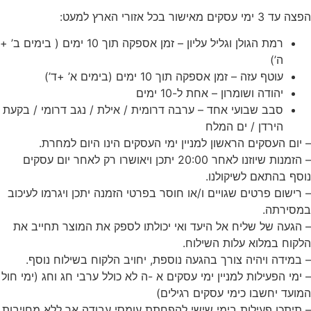
הפצה עד 3 ימי עסקים מאישור בכל אזורי הארץ למעט:
רמת הגולן וגליל עליון – זמן אספקה תוך 10 ימים ( בימים ב’ +
ה’)
עוטף עזה – זמן אספקה תוך 10 ימים (בימים א’ +ד’)
יהודה ושומרון – אחת ל-10 ימים
סבב שבועי אחד – ערבה דרומית / אילת / נגב דרומי / בקעת
הירדן / ים המלח
– יום העסקים הראשון למניין ימי העסקים הינו היום למחרת.
– הזמנות שיוזנו לאחר 20:00 יתכן ויאושרו רק לאחר יום עסקים
נוסף בהתאם לשיקולנו.
– רישום פרטים שגויים ו/או חוסר בפרטי הזמנה יתכן ויגרמו לעיכוב
במסירתה.
– הגעה של שליח אל היעד ואי יכולתו לספק את המוצר תחייב את
הלקוח במלוא עלות השילוח.
– במידה ויהיה צורך בהגעה נוספת, יחויב הלקוח בשילוח נוסף.
– ימי הפעילות למניין ימי עסקים א -ה לא כולל ערבי חג וחג (ימי חול
המועד יחשבו כימי עסקים
רגילים)
– תיתכן פעילות בימי שישי להפחתת עומסי עבודה אך ללא מחויבות