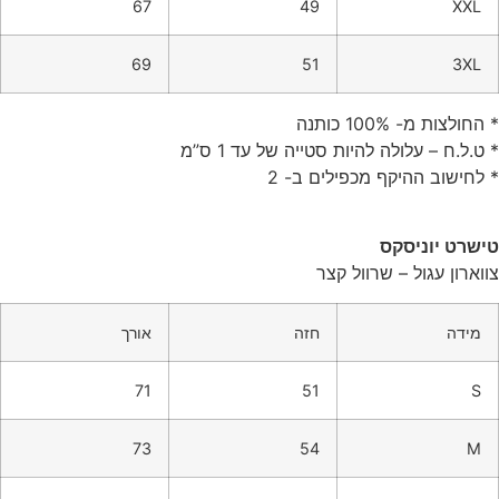
67
49
XXL
69
51
3XL
* החולצות מ- 100% כותנה
* ט.ל.ח – עלולה להיות סטייה של עד 1 ס”מ
* לחישוב ההיקף מכפילים ב- 2
טישרט יוניסקס
צווארון עגול – שרוול קצר
מידה
חזה
אורך
71
51
S
73
54
M