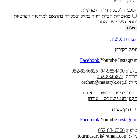
טלפון
הסכמה לקבלת דיוור ולמדיניות
מאשר/ת קבלת דיוור במייל ובסלולר בהתאם
למדיניות הפרטיות
ו
תנאי השימוש
באתר
שלח
הצהרת נגישות
נופש בקיבוץ
Facebook
Youtube
Instagram
טלפון:
04-9854490
, 052-8346825
בריכה:
052-8346877
מייל: orchan@masaryk.org.il
תקנון מדיניות פרטיות – אורחן
תקנון תנאי שימוש – אורחן
חוויה קיבוצית
Facebook
Youtube
Instagram
טלפון:
052-8346306
מייל: tourmasaryk@gmail.com