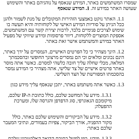
שמסרו המשתמשים באתר, המידע שנאסף על נוהגיהם באתר והשימוש
שעושה האתר במידע זה.
1. המידע שנאסף
1.1. האתר נוקט באמצעי הזהירות המקובלים על מנת לשמור ולהגן
ככל הניתן על סודיות המידע האישי של לקוחותיה והיא תעשה בו
שימוש לצרכים פנימיים בלבד, לרבות יצירת קשר עם המשתמשים,
אספקת המוצרים ללקוחות, דיוור פרסומות ומידע שיווקי של מפעיל
האתר במידע והמשתמש אישר זאת באתר.
1.2. הינך מצהיר כי כל הפרטים האישיים, הנמסרים על ידך באתר,
הינם נכונים ומלאים וכי הם נמסרים מרצונך החופשי ובהסכמתך
המלאה, מבלי שחלה עליך חובה כלשהי למסרם. כאשר אתה מוסר
באתר פרטים אישיים של צד שלישי, אתה מצהיר כי המידע נמסר
בהסכמתו המפורשת של הצד השלישי.
1.3. כאשר אתה משתמש באתר, יתכן שנאסף עליך מידע כגון:
1.3.1. מידע על המחשב שלכם, כולל כתובת ה-IP שלכם,
מיקומכם הגאוגרפי, סוג הדפדפן והגרסה שלו, ומערכת
ההפעלה;
1.3.2. מידע על הביקורים והשימוש שלכם באתר, כולל
מקור ההפניה, אורך הביקור, צפיות בעמודים, ונתיבי המעבר
שלכם באתר;
1.3.3. מידע, כמו למשל כתובת הדואר האלקטרוני שלכם,