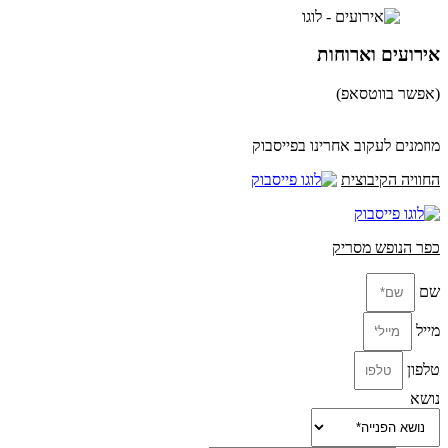
אירועים וארוחות
(אפשר בווטסאפ)
052-8346306
מוזמנים לעקוב אחרינו בפייסבוק
החוויה הקיבוצית
כפר הנופש מסריק
שם
מייל
טלפון
נושא