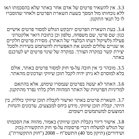
3.3. אין להשאיר פרטים של אדם אחר באתר שלא בהסכמתו ו/או
ללא נוכחותו מול המסך בשעת השארת הפרטים ולאחר שהוסברו
לו כל תנאי התקנון.
3.4. בעת השארת הפרטים יתבקש הגולש למסור פרטים אישיים
כגון: שם פרטי, שם משפחה, טלפון וכן כתובת דואר אלקטרוני
פעילה (לשיקול דעתו הבלעדי של האתר). מסירת פרטים חלקיים
או שגויים עלולים למנוע את האפשרות להשתמש בשירות ולסכל
יצירת קשר במקרה הצורך. במקרה של שינוי פרטים יש לעדכנם
באתר.
3.5. מובהר כי אין חובה על-פי חוק למסור פרטים באתר, אולם
בלא למוסרם לא ניתן יהיה לקבל תוכן שיווקי ועדכונים מהאתר.
3.6. האתר לא יעשה בפרטים שנמסרו שימוש, אלא בהתאם
למדיניות הפרטיות של האתר המהווה חלק בלתי נפרד מהתקנון.
3.7. השארת פרטים באתר ואישור לקבלת תוכן שיווקי כוללת, בין
היתר, קבלת תוכן שיווקי, מידע ביחס למבצעים, עדכונים והנחות
המוצעים למשתמשים רשומים.
3.8. אישור דיוור (קבלת תוכן שיווקי) כאמור, מהווה את הסכמתו
של הגולש למשלוח דברי פרסומת על-פי חוק התקשורת (בזק
ושידורים) (תיקון מס' 40) התשס"ח – 2008 ("חוק התקשורת").