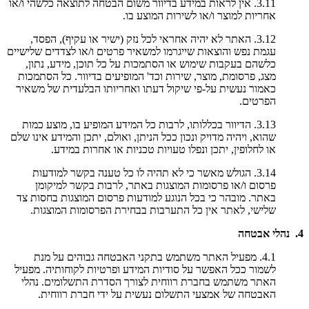
3.11. אין לראות במידע בדיוור משום הבטחה לתוצאה כלשהי ו/או
אחריות למוצר ו/או לשירות המוצע בו.
3.12. האתר לא יהיה אחראי לכל נזק (ישיר או עקיף), הפסד,
עגמת נפש והוצאות שייגרמו למשאיר פרטים ו/או לצדדים שלישיים
כלשהם בעקבות שימוש או הסתמכות על כל תוכן, מידע, נתון,
מצג, פרסומת, מוצר, שירות וכד' המופיעים בדיוור. כל הסתמכות
כאמור נעשית על-פי שיקול דעתו ואחריותו הבלעדית של משאיר
הפרטים.
3.13. הדיוור בכללותו, לרבות כל המידע המופיע בו, מוצע כמות
שהוא, ויהיה מדויק ונכון ככל הניתן, ואולם, יתכן והמידע אינו שלם
או לחלופין, יתכן ונפלו טעויות טכניות או אחרות במידע.
3.14. הגולש מאשר כי לא תהיה לו כל טענה בקשר למודעות
פרסום ו/או פרסומות המוצגות באתר, לרבות בקשר למיקומן
באתר. מובהר כי בכל הנוגע למודעות פרסום המוצגות בחסות צד
שלישי, לאתר אין כל התערבות בבחירת הפרסומות המוצגות.
4. נהלי אבטחה
4.1. מפעיל האתר משתמש בתקני האבטחה גבוהים על מנת
לשמור ככל האפשר על סודיות המידע ופרטיות לקוחותיה. מפעיל
האתר משתמש בחברת רווחית לצורך הסדרת התשלומים. נהלי
האבטחה של אמצעי התשלום נעשית על ידי חברת רווחית.