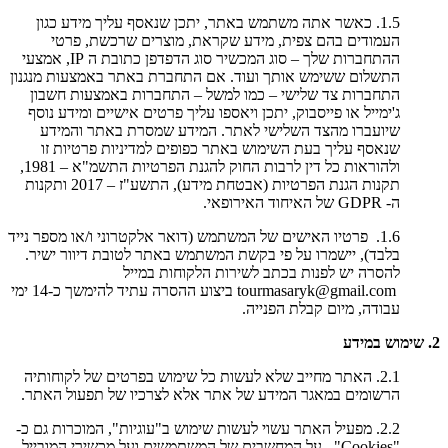
1.5. כאשר אתה משתמש באתר, יתכן שנאסף עליך מידע כגון
העמודים בהם צפית, מידע שקראת, מוצרים שרכשת, פרטי
ההתחברות שלך – סוג המכשיר סוג הדפדפן כתובת ה IP, אמצעי
התשלום ששימש אותך ועוד. אם התחברת באתר באמצעות מנגנון
התחברות צד שלישי – כמו למשל – התחברות באמצעות חשבון
ג'ימייל או פייסבוק, יתכן ויאספו עליך פרטים אישיים ומידע נוסף
שיועברו מהצד השלישי לאתר. המידע שמסרת באתר והמידע
שנאסף עליך בעת השימוש באתר כפופים למדיניות פרטיות זו
ולהוראות כל דין לרבות החוק להגנת הפרטיות התשמ"א – 1981,
תקנות הגנת הפרטיות (אבטחת מידע), התשע"ז – 2017 ותקנות
ה- GDPR של האיחוד האירופאי.
1.6. פרטיו האישים של המשתמש (דואר אלקטרוני ו/או מספר נייד
בלבד), יישמרו על פי בקשת המשתמש באתר לטובת דיוור ישיר.
להסרה יש לפנות בכתב לשירות הלקוחות במייל
tourmasaryk@gmail.com ביצוע ההסרה עתיד להימשך כ-14 ימי
עבודה, מיום קבלת הפנייה.
2. שימוש במידע
2.1. האתר מחייב שלא לעשות כל שימוש בפרטים של לקוחותיה
הרשומים במאגר המידע של אתר אלא לצרכיו של תפעול האתר.
2.2. מפעיל האתר עשוי לעשות שימוש ב"עוגיות", המוכרות גם כ-
"Cookies", על המחשבים של המשתמשים ועל מכשירי המובייל.