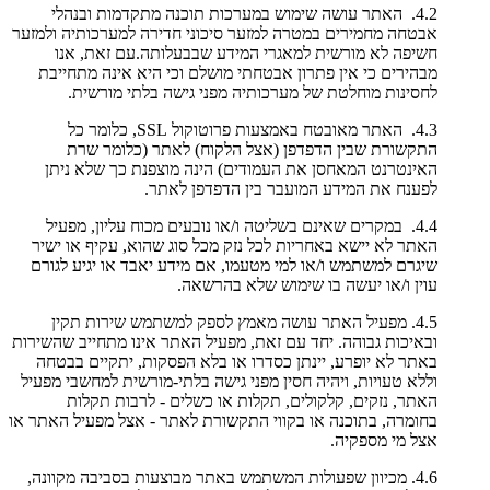
4.2. האתר עושה שימוש במערכות תוכנה מתקדמות ובנהלי
אבטחה מחמירים במטרה למזער סיכוני חדירה למערכותיה ולמזער
חשיפה לא מורשית למאגרי המידע שבבעלותה.עם זאת, אנו
מבהירים כי אין פתרון אבטחתי מושלם וכי היא אינה מתחייבת
לחסינות מוחלטת של מערכותיה מפני גישה בלתי מורשית.
4.3. האתר מאובטח באמצעות פרוטוקול SSL, כלומר כל
התקשורת שבין הדפדפן (אצל הלקוח) לאתר (כלומר שרת
האינטרנט המאחסן את העמודים) הינה מוצפנת כך שלא ניתן
לפענח את המידע המועבר בין הדפדפן לאתר.
4.4. במקרים שאינם בשליטה ו/או נובעים מכוח עליון, מפעיל
האתר לא יישא באחריות לכל נזק מכל סוג שהוא, עקיף או ישיר
שיגרם למשתמש ו/או למי מטעמו, אם מידע יאבד או יגיע לגורם
עוין ו/או יעשה בו שימוש שלא בהרשאה.
4.5. מפעיל האתר עושה מאמץ לספק למשתמש שירות תקין
ובאיכות גבוהה. יחד עם זאת, מפעיל האתר אינו מתחייב שהשירות
באתר לא יופרע, יינתן כסדרו או בלא הפסקות, יתקיים בבטחה
וללא טעויות, ויהיה חסין מפני גישה בלתי-מורשית למחשבי מפעיל
האתר, נזקים, קלקולים, תקלות או כשלים - לרבות תקלות
בחומרה, בתוכנה או בקווי התקשורת לאתר - אצל מפעיל האתר או
אצל מי מספקיה.
4.6. מכיוון שפעולות המשתמש באתר מבוצעות בסביבה מקוונה,