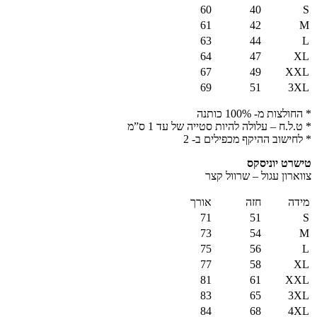
60
40
S
61
42
M
63
44
L
64
47
XL
67
49
XXL
69
51
3XL
* החולצות מ- 100% כותנה
* ט.ל.ח – עלולה להיות סטייה של עד 1 ס”מ
* לחישוב ההיקף מכפילים ב- 2
טישרט יוניסקס
צווארון עגול – שרוול קצר
מידה
חזה
אורך
71
51
S
73
54
M
75
56
L
77
58
XL
81
61
XXL
83
65
3XL
84
68
4XL