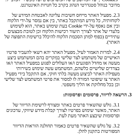
מדובר בנוהל סטנדרטי הנהוג בקרב כל חנויות האינטרנט.
2.3. מפעיל האתר מייחס חשיבות עליונה לאבטחת המידע של
לקוחותיה, כל מידע המתקבל באתר, בין אם נמסר על-ידי הלקוח
ובין אם נאסף על-ידי Cookie בעת שימוש באתר, הוא לשימוש
בלעדי של אתר לצורך תיעוד רכישות הלקוח וכן לטובת מבצעים
עתידיים (כפוף למתן הסכמת הלקוח להיכלל ברשימת התפוצה של
האתר).
2.4. למרות האמור לעיל, מפעיל האתר יהא רשאי להעביר פרטיו
האישיים של משתמש לצד שלישי במקרים בהם המשתמש ביצע
מעשה או מחדל הפוגעים ו/או העלולים לפגוע במפעיל האתר ו/או
בצדדים שלישיים כלשהם, המשתמש עשה שימוש בשירותי
מעפילת האתר לביצוע מעשה בלתי חוקי, אם התקבל בידי מפעיל
האתר צו שיפוטי המורה לו למסור את פרטי המשתמש לצד שלישי
וכן בכל מחלוקת או הליך משפטי.
3. הרשאה לדיוור, פרסומים ופרסומות:
3.1. גולש שהשאיר פרטים באתר ומצורף לרשימת הדיוור של
האתר, מאשר שימוש בפרטיו לצורך קבלת מידע שיווקי, עדכונים
ופרסומות שיבצע האתר מעת לעת.
3.2. על גולש שהשאיר פרטים כאמור תחולנה הוראות הדיוור
המפורטות בתקנון להלן.