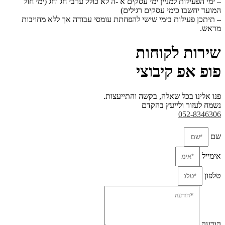
– ימי הפעילות למניין ימי עסקים א -ה לא כולל ערבי חג וחג (ימי חול
המועד יחשבו כימי עסקים
רגילים)
– תיתכן פעילות בימי שישי להפחתת עומסי עבודה אך ללא מחויבות
מראש.
שירות לקוחות
פופ אפ קיבוצי
פנו אלינו בכל שאלה, בקשה והתייעצות.
נשמח לעזור ולייעץ בהקדם
052-8346306
שם
אימייל
טלפון
הודעה