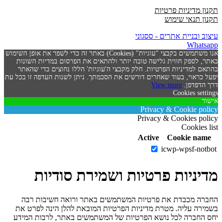
תקנון מדיניות פרטיות
תקנון תנאי שימוש
עיצוב ובניית אתרים - ססגוני
Whatsapp
אנו משתמשים בקבצי "עוגיות" (Cookies) באתר זה כדי לשפר את אופן השימוש
באתר, לספק חווית גלישה טובה יותר ולהתאים את הפרסום במדיות השונות
בהתאם למדיניות הפרטיות. חלק מקבצי ה'עוגיות' הללו נחוצים כדי שהאתר
יפעל כראוי, בעוד שאחרים דורשים את הסכמתך. ניתן לשנות העדפה זו בכל עת
דרך הדפדפן.
View more
Cookies settings
אישור
Privacy & Cookie policy
Privacy & Cookies policy
Cookies list
Active
Cookie name
icwp-wpsf-notbot
מדיניות פרטיות ושמירת סודיות
החברה מכבדת את פרטיות המשתמשים באתר ורואה חשיבות רבה
בשמירה עליה. מטרת מדיניות הפרטיות המובאת להלן הינה לפרט את
יחס החברה לכל נושא הפרטיות של המשתמשים באתר, לרבות המידע