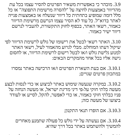
3.9. מובהר כי באפשרות משאיר הפרטים להסיר עצמו בכל עת
מהדיוור באמצעות לחיצה על "להסרה מרשימת התפוצה" או כל
מלל דומה שמופיע בתחתית כל דיוור שנשלח או באמצעות פנייה
לאתר בדוא"ל. כל עוד לא הסיר עצמו הנרשם מרשימת הדיוור
כאמור, רשאי האתר, בכפוף לחוק התקשורת, להעביר לנרשם
דיוור ישיר כאמור.
3.10. האתר רשאי לבטל את רישומו של גולש לרשימת הדיוור לפי
שיקול דעתו המוחלט. מבלי לגרוע מהאמור לעיל, רשאי האתר
למנוע גלישת גולש ו/או לבטל רישום לרשימת הדיוור, או לחסום
גישה אליו בכל אחד מהמקרים הבאים:
3.10.1. אם בעת השארת הפרטים ו/או הרכישה באתר נמסרו
במתכוון פרטים שגויים;
3.10.2. במקרה שנעשה שימוש באתר לביצוע או כדי לנסות לבצע
מעשה בלתי חוקי על-פי דיני מדינת ישראל, או מעשה הנחזה על
פניו כבלתי חוקי כאמור, או כדי לאפשר, להקל, לסייע או לעודד
ביצועו של מעשה כזה;
3.10.3. אם הופרו תנאי התקנון;
3.10.4. אם נעשתה על ידי גולש כל פעולה שתמנע מאחרים
להמשיך ולהשתמש באתר בכל דרך שהיא.