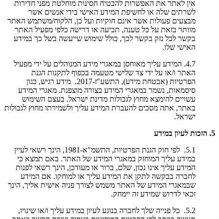
אין לאתר את האפשרות להבטיח חסינות מוחלטת מפני חדירות
לשרתים שלה או לחשיפת המידע האישי בידי אנשים אשר
מבצעים פעולות אשר אינם חוקיות ועל כן, הלקוח/משתמש האתר
מוותר בזאת על כל טענה, תביעה או דרישה כלפי מפעיל האתר
בקשר לכל נזק בקשר לכך, כולל שימוש שייעשה בשל כך במידע
האישי שלו.
4.7. המידע עליך מאוחסן במאגרי מידע המנוהלים על ידי מפעיל
האתר ו/או על ידי צד שלישי מטעמה בכפוף לתקנות הגנת
הפרטיות (אבטחת מידע), התשע"ז-2017. מידע רגיש, כגון
סיסמאות, נשמר במאגרי המידע בצורה מוצפנת. מאגרי המידע
עשויים להימצא מחוץ לגבולות מדינת ישראל. בעצם השימוש
באתר, אתה מסכים להעברת המידע עליך ולשמירתו מחוץ לגבולות
ישראל.
5. הזכות לעיון במידע
5.1. לפי חוק הגנת הפרטיות, התשמ"א-1981, הינך רשאי לעיין
במידע עליך המוחזק במאגרי המידע של האתר. באם תמצא כי
המידע עליך אינו נכון, שלם, ברור או מעודכן, הינך רשאי לפנות
לחברה בבקשה לתקן את המידע עליך או למוחקו. אם המידע
שבמאגרי המידע של האתר משמש לצורך פניה אישית אליך, הינך
זכאי לדרוש שמידע זה יימחק.
5.2. כל פנייה שלך לחברה בנוגע לעיון במידע עליך ו/או שינויו,