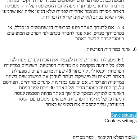
תעשה בכתב לפי הפרטים המופיעים בעמוד יצירת הקשר באתר.
מחובתך לוודא כי פנייתך הגיעה לחברה ומטופלת על ידה. מפעילת
האתר מסירה מעצמה אחריות לפניות שלא הגיעו אליה ו/או שהגיעו
אליה שלא בכתב ו/או שאינן קריאות וברורות.
5.3. אם לדעתך האתר פוגע בפרטיות המשתמשים בו ככלל, או
בפרטיותך כפרט, אנא פנה לחברה בכתב לפי הפרטים המופיעים
בעמוד יצירת הקשר באתר.
6. שינוי במדיניות הפרטיות
6.1. מפעילת האתר שומרת לעצמה את הזכות לעדכן מעת לעת
וללא כל הודעה מוקדמת את מדיניות הפרטיות. השינויים במדיניות
הפרטיות ייכנסו לתוקף בתוך 48 שעות מרגע העדכון. מפעילת
האתר רשאית על פי שיקול דעתה לעדכן את המשתמשים בשינוי
במדיניות הפרטיות. אם יבוצעו במדיניות שינויים מהותיים, תפורסם
על-כך הודעה בעמוד הבית של האתר 30 ימים לפני כניסת
השינויים לתוקף. המשך שימושך באתר מהווה הסכמה לנוסח
המעודכן של מדיניות הפרטיות. אם אינך מסכים עם הנוסח
המעודכן, עליך להפסיק את השימוש באתר.
Save settings
Cookies settings