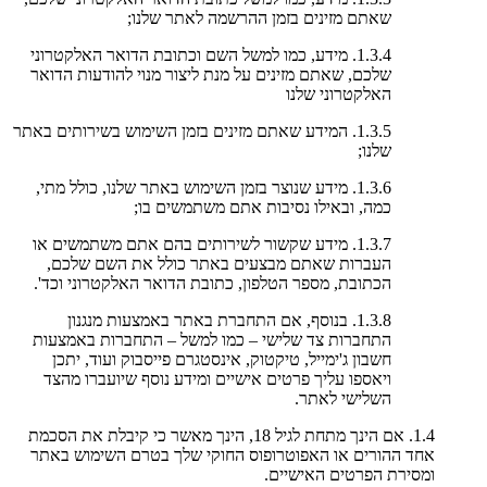
שאתם מזינים בזמן ההרשמה לאתר שלנו;
1.3.4. מידע, כמו למשל השם וכתובת הדואר האלקטרוני
שלכם, שאתם מזינים על מנת ליצור מנוי להודעות הדואר
האלקטרוני שלנו
1.3.5. המידע שאתם מזינים בזמן השימוש בשירותים באתר
שלנו;
1.3.6. מידע שנוצר בזמן השימוש באתר שלנו, כולל מתי,
כמה, ובאילו נסיבות אתם משתמשים בו;
1.3.7. מידע שקשור לשירותים בהם אתם משתמשים או
העברות שאתם מבצעים באתר כולל את השם שלכם,
הכתובת, מספר הטלפון, כתובת הדואר האלקטרוני וכד'.
1.3.8. בנוסף, אם התחברת באתר באמצעות מנגנון
התחברות צד שלישי – כמו למשל – התחברות באמצעות
חשבון ג'ימייל, טיקטוק, אינסטגרם פייסבוק ועוד, יתכן
ויאספו עליך פרטים אישיים ומידע נוסף שיועברו מהצד
השלישי לאתר.
1.4. אם הינך מתחת לגיל 18, הינך מאשר כי קיבלת את הסכמת
אחד ההורים או האפוטרופוס החוקי שלך בטרם השימוש באתר
ומסירת הפרטים האישיים.