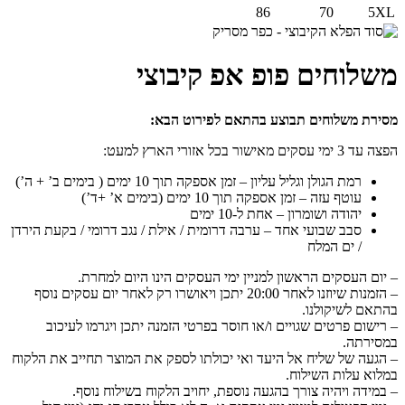
86
70
5XL
משלוחים פופ אפ קיבוצי
מסירת משלוחים תבוצע בהתאם לפירוט הבא:
הפצה עד 3 ימי עסקים מאישור בכל אזורי הארץ למעט:
רמת הגולן וגליל עליון – זמן אספקה תוך 10 ימים ( בימים ב’ + ה’)
עוטף עזה – זמן אספקה תוך 10 ימים (בימים א’ +ד’)
יהודה ושומרון – אחת ל-10 ימים
סבב שבועי אחד – ערבה דרומית / אילת / נגב דרומי / בקעת הירדן
/ ים המלח
– יום העסקים הראשון למניין ימי העסקים הינו היום למחרת.
– הזמנות שיוזנו לאחר 20:00 יתכן ויאושרו רק לאחר יום עסקים נוסף
בהתאם לשיקולנו.
– רישום פרטים שגויים ו/או חוסר בפרטי הזמנה יתכן ויגרמו לעיכוב
במסירתה.
– הגעה של שליח אל היעד ואי יכולתו לספק את המוצר תחייב את הלקוח
במלוא עלות השילוח.
– במידה ויהיה צורך בהגעה נוספת, יחויב הלקוח בשילוח נוסף.