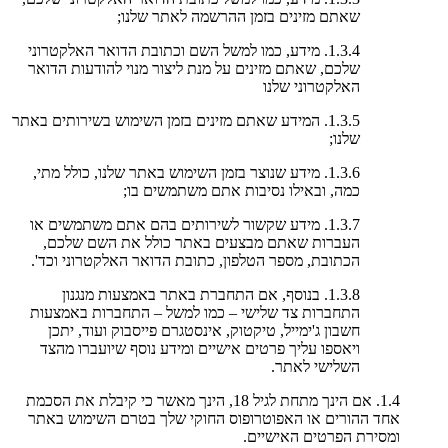
שאתם מזינים בזמן ההרשמה לאתר שלנו;
1.3.4. מידע, כמו למשל השם וכתובת הדואר האלקטרוני
שלכם, שאתם מזינים על מנת ליצור מנוי להודעות הדואר
האלקטרוני שלנו
1.3.5. המידע שאתם מזינים בזמן השימוש בשירותים באתר
שלנו;
1.3.6. מידע שנוצר בזמן השימוש באתר שלנו, כולל מתי,
כמה, ובאילו נסיבות אתם משתמשים בו;
1.3.7. מידע שקשור לשירותים בהם אתם משתמשים או
העברות שאתם מבצעים באתר כולל את השם שלכם,
הכתובת, מספר הטלפון, כתובת הדואר האלקטרוני וכד'.
1.3.8. בנוסף, אם התחברת באתר באמצעות מנגנון
התחברות צד שלישי – כמו למשל – התחברות באמצעות
חשבון ג'ימייל, טיקטוק, אינסטגרם פייסבוק ועוד, יתכן
ויאספו עליך פרטים אישיים ומידע נוסף שיועברו מהצד
השלישי לאתר.
1.4. אם הינך מתחת לגיל 18, הינך מאשר כי קיבלת את הסכמת
אחד ההורים או האפוטרופוס החוקי שלך בטרם השימוש באתר
ומסירת הפרטים האישיים.