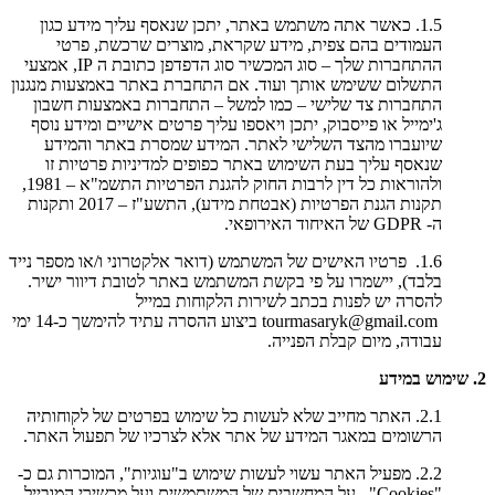
1.5. כאשר אתה משתמש באתר, יתכן שנאסף עליך מידע כגון
העמודים בהם צפית, מידע שקראת, מוצרים שרכשת, פרטי
ההתחברות שלך – סוג המכשיר סוג הדפדפן כתובת ה IP, אמצעי
התשלום ששימש אותך ועוד. אם התחברת באתר באמצעות מנגנון
התחברות צד שלישי – כמו למשל – התחברות באמצעות חשבון
ג'ימייל או פייסבוק, יתכן ויאספו עליך פרטים אישיים ומידע נוסף
שיועברו מהצד השלישי לאתר. המידע שמסרת באתר והמידע
שנאסף עליך בעת השימוש באתר כפופים למדיניות פרטיות זו
ולהוראות כל דין לרבות החוק להגנת הפרטיות התשמ"א – 1981,
תקנות הגנת הפרטיות (אבטחת מידע), התשע"ז – 2017 ותקנות
ה- GDPR של האיחוד האירופאי.
1.6. פרטיו האישים של המשתמש (דואר אלקטרוני ו/או מספר נייד
בלבד), יישמרו על פי בקשת המשתמש באתר לטובת דיוור ישיר.
להסרה יש לפנות בכתב לשירות הלקוחות במייל
tourmasaryk@gmail.com ביצוע ההסרה עתיד להימשך כ-14 ימי
עבודה, מיום קבלת הפנייה.
2. שימוש במידע
2.1. האתר מחייב שלא לעשות כל שימוש בפרטים של לקוחותיה
הרשומים במאגר המידע של אתר אלא לצרכיו של תפעול האתר.
2.2. מפעיל האתר עשוי לעשות שימוש ב"עוגיות", המוכרות גם כ-
"Cookies", על המחשבים של המשתמשים ועל מכשירי המובייל.