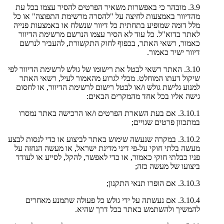
3.9. מובהר כי באפשרות משאיר הפרטים להסיר עצמו בכל עת
מהדיוור באמצעות לחיצה על "להסרה מרשימת התפוצה" או כל
מלל דומה שמופיע בתחתית כל דיוור שנשלח או באמצעות פנייה
לאתר בדוא"ל. כל עוד לא הסיר עצמו הנרשם מרשימת הדיוור
כאמור, רשאי האתר, בכפוף לחוק התקשורת, להעביר לנרשם
דיוור ישיר כאמור.
3.10. האתר רשאי לבטל את רישומו של גולש לרשימת הדיוור לפי
שיקול דעתו המוחלט. מבלי לגרוע מהאמור לעיל, רשאי האתר
למנוע גלישת גולש ו/או לבטל רישום לרשימת הדיוור, או לחסום
גישה אליו בכל אחד מהמקרים הבאים:
3.10.1. אם בעת השארת הפרטים ו/או הרכישה באתר נמסרו
במתכוון פרטים שגויים;
3.10.2. במקרה שנעשה שימוש באתר לביצוע או כדי לנסות לבצע
מעשה בלתי חוקי על-פי דיני מדינת ישראל, או מעשה הנחזה על
פניו כבלתי חוקי כאמור, או כדי לאפשר, להקל, לסייע או לעודד
ביצועו של מעשה כזה;
3.10.3. אם הופרו תנאי התקנון;
3.10.4. אם נעשתה על ידי גולש כל פעולה שתמנע מאחרים
להמשיך ולהשתמש באתר בכל דרך שהיא.