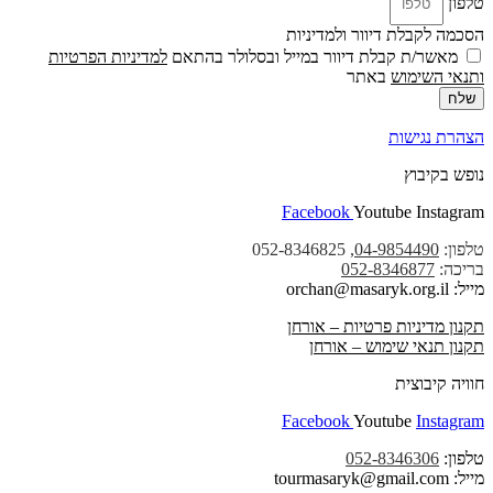
טלפון
הסכמה לקבלת דיוור ולמדיניות
מאשר/ת קבלת דיוור במייל ובסלולר בהתאם
למדיניות הפרטיות
ו
תנאי השימוש
באתר
שלח
הצהרת נגישות
נופש בקיבוץ
Facebook
Youtube
Instagram
טלפון:
04-9854490
, 052-8346825
בריכה:
052-8346877
מייל: orchan@masaryk.org.il
תקנון מדיניות פרטיות – אורחן
תקנון תנאי שימוש – אורחן
חוויה קיבוצית
Facebook
Youtube
Instagram
טלפון:
052-8346306
מייל: tourmasaryk@gmail.com