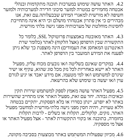
4.2. האתר עושה שימוש במערכות תוכנה מתקדמות ובנהלי
אבטחה מחמירים במטרה למזער סיכוני חדירה למערכותיה ולמזער
חשיפה לא מורשית למאגרי המידע שבבעלותה.עם זאת, אנו
מבהירים כי אין פתרון אבטחתי מושלם וכי היא אינה מתחייבת
לחסינות מוחלטת של מערכותיה מפני גישה בלתי מורשית.
4.3. האתר מאובטח באמצעות פרוטוקול SSL, כלומר כל
התקשורת שבין הדפדפן (אצל הלקוח) לאתר (כלומר שרת
האינטרנט המאחסן את העמודים) הינה מוצפנת כך שלא ניתן
לפענח את המידע המועבר בין הדפדפן לאתר.
4.4. במקרים שאינם בשליטה ו/או נובעים מכוח עליון, מפעיל
האתר לא יישא באחריות לכל נזק מכל סוג שהוא, עקיף או ישיר
שיגרם למשתמש ו/או למי מטעמו, אם מידע יאבד או יגיע לגורם
עוין ו/או יעשה בו שימוש שלא בהרשאה.
4.5. מפעיל האתר עושה מאמץ לספק למשתמש שירות תקין
ובאיכות גבוהה. יחד עם זאת, מפעיל האתר אינו מתחייב שהשירות
באתר לא יופרע, יינתן כסדרו או בלא הפסקות, יתקיים בבטחה
וללא טעויות, ויהיה חסין מפני גישה בלתי-מורשית למחשבי מפעיל
האתר, נזקים, קלקולים, תקלות או כשלים - לרבות תקלות
בחומרה, בתוכנה או בקווי התקשורת לאתר - אצל מפעיל האתר או
אצל מי מספקיה.
4.6. מכיוון שפעולות המשתמש באתר מבוצעות בסביבה מקוונה,