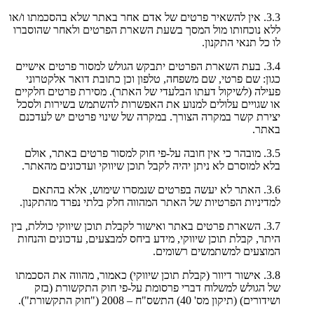
3.3. אין להשאיר פרטים של אדם אחר באתר שלא בהסכמתו ו/או
ללא נוכחותו מול המסך בשעת השארת הפרטים ולאחר שהוסברו
לו כל תנאי התקנון.
3.4. בעת השארת הפרטים יתבקש הגולש למסור פרטים אישיים
כגון: שם פרטי, שם משפחה, טלפון וכן כתובת דואר אלקטרוני
פעילה (לשיקול דעתו הבלעדי של האתר). מסירת פרטים חלקיים
או שגויים עלולים למנוע את האפשרות להשתמש בשירות ולסכל
יצירת קשר במקרה הצורך. במקרה של שינוי פרטים יש לעדכנם
באתר.
3.5. מובהר כי אין חובה על-פי חוק למסור פרטים באתר, אולם
בלא למוסרם לא ניתן יהיה לקבל תוכן שיווקי ועדכונים מהאתר.
3.6. האתר לא יעשה בפרטים שנמסרו שימוש, אלא בהתאם
למדיניות הפרטיות של האתר המהווה חלק בלתי נפרד מהתקנון.
3.7. השארת פרטים באתר ואישור לקבלת תוכן שיווקי כוללת, בין
היתר, קבלת תוכן שיווקי, מידע ביחס למבצעים, עדכונים והנחות
המוצעים למשתמשים רשומים.
3.8. אישור דיוור (קבלת תוכן שיווקי) כאמור, מהווה את הסכמתו
של הגולש למשלוח דברי פרסומת על-פי חוק התקשורת (בזק
ושידורים) (תיקון מס' 40) התשס"ח – 2008 ("חוק התקשורת").