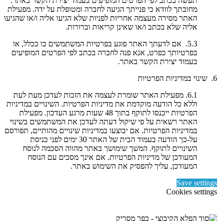
תעשה בכתב לפי הפרטים המופיעים בעמוד יצירת הקשר באתר.
מחובתך לוודא כי פנייתך הגיעה לחברה ומטופלת על ידה. מפעילת
האתר מסירה מעצמה אחריות לפניות שלא הגיעו אליה ו/או שהגיעו
אליה שלא בכתב ו/או שאינן קריאות וברורות.
5.3. אם לדעתך האתר פוגע בפרטיות המשתמשים בו ככלל, או
בפרטיותך כפרט, אנא פנה לחברה בכתב לפי הפרטים המופיעים
בעמוד יצירת הקשר באתר.
6. שינוי במדיניות הפרטיות
6.1. מפעילת האתר שומרת לעצמה את הזכות לעדכן מעת לעת
וללא כל הודעה מוקדמת את מדיניות הפרטיות. השינויים במדיניות
הפרטיות ייכנסו לתוקף בתוך 48 שעות מרגע העדכון. מפעילת
האתר רשאית על פי שיקול דעתה לעדכן את המשתמשים בשינוי
במדיניות הפרטיות. אם יבוצעו במדיניות שינויים מהותיים, תפורסם
על-כך הודעה בעמוד הבית של האתר 30 ימים לפני כניסת
השינויים לתוקף. המשך שימושך באתר מהווה הסכמה לנוסח
המעודכן של מדיניות הפרטיות. אם אינך מסכים עם הנוסח
המעודכן, עליך להפסיק את השימוש באתר.
Save settings
Cookies settings