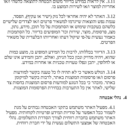
3.11. אין לראות במידע בדיוור משום הבטחה לתוצאה כלשהי ו/או
אחריות למוצר ו/או לשירות המוצע בו.
3.12. האתר לא יהיה אחראי לכל נזק (ישיר או עקיף), הפסד,
עגמת נפש והוצאות שייגרמו למשאיר פרטים ו/או לצדדים שלישיים
כלשהם בעקבות שימוש או הסתמכות על כל תוכן, מידע, נתון,
מצג, פרסומת, מוצר, שירות וכד' המופיעים בדיוור. כל הסתמכות
כאמור נעשית על-פי שיקול דעתו ואחריותו הבלעדית של משאיר
הפרטים.
3.13. הדיוור בכללותו, לרבות כל המידע המופיע בו, מוצע כמות
שהוא, ויהיה מדויק ונכון ככל הניתן, ואולם, יתכן והמידע אינו שלם
או לחלופין, יתכן ונפלו טעויות טכניות או אחרות במידע.
3.14. הגולש מאשר כי לא תהיה לו כל טענה בקשר למודעות
פרסום ו/או פרסומות המוצגות באתר, לרבות בקשר למיקומן
באתר. מובהר כי בכל הנוגע למודעות פרסום המוצגות בחסות צד
שלישי, לאתר אין כל התערבות בבחירת הפרסומות המוצגות.
4. נהלי אבטחה
4.1. מפעיל האתר משתמש בתקני האבטחה גבוהים על מנת
לשמור ככל האפשר על סודיות המידע ופרטיות לקוחותיה. מפעיל
האתר משתמש בחברת רווחית לצורך הסדרת התשלומים. נהלי
האבטחה של אמצעי התשלום נעשית על ידי חברת רווחית.