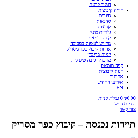
חשוב לדעת
חוויה קיבוצית
סיורים
סדנאות
קבוצות
גלריית מוניו
קפה תומאס
מה יש לעשות בסביבה
אודות קיבוץ כפר מסריק
יזמות בקיבוץ
מרכז לרכיבה טיפולית
קפה תומאס
חנות קיבוצית
ארוחות
אירועי החודש
EN
0.00
₪
0
עגלת קניות
הזמנת נופש
צור קשר
תיירות נכנסת – קיבוץ כפר מסריק