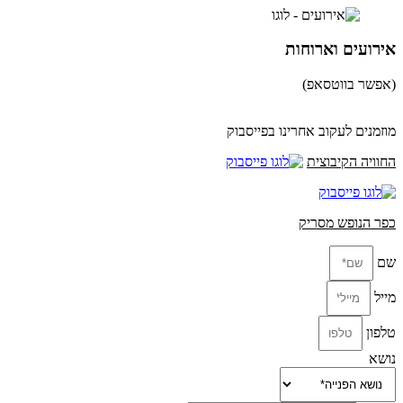
אירועים וארוחות
(אפשר בווטסאפ)
052-8346306
מוזמנים לעקוב אחרינו בפייסבוק
החוויה הקיבוצית
כפר הנופש מסריק
שם
מייל
טלפון
נושא