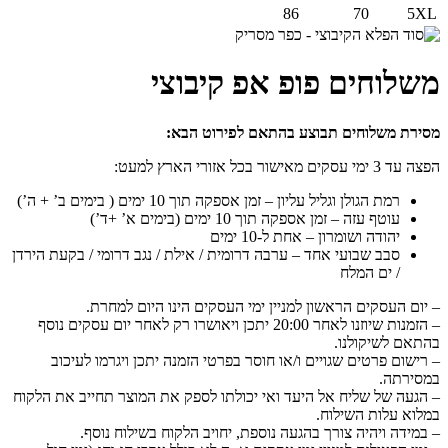
86
70
5XL
משלוחים פופ אפ קיבוצי
מסירת משלוחים תבוצע בהתאם לפירוט הבא:
הפצה עד 3 ימי עסקים מאישור בכל אזורי הארץ למעט:
רמת הגולן וגליל עליון – זמן אספקה תוך 10 ימים ( בימים ב’ + ה’)
עוטף עזה – זמן אספקה תוך 10 ימים (בימים א’ +ד’)
יהודה ושומרון – אחת ל-10 ימים
סבב שבועי אחד – ערבה דרומית / אילת / נגב דרומי / בקעת הירדן
/ ים המלח
– יום העסקים הראשון למניין ימי העסקים הינו היום למחרת.
– הזמנות שיוזנו לאחר 20:00 יתכן ויאושרו רק לאחר יום עסקים נוסף
בהתאם לשיקולנו.
– רישום פרטים שגויים ו/או חוסר בפרטי הזמנה יתכן ויגרמו לעיכוב
במסירתה.
– הגעה של שליח אל היעד ואי יכולתו לספק את המוצר תחייב את הלקוח
במלוא עלות השילוח.
– במידה ויהיה צורך בהגעה נוספת, יחויב הלקוח בשילוח נוסף.