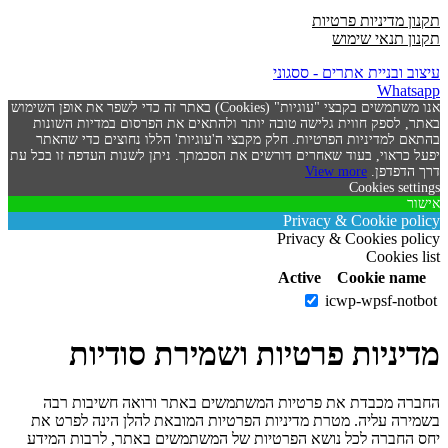
תקנון מדיניות פרטיות
תקנון תנאי שימוש
עיצוב ובניית אתרים - ססגוני
Whatsapp
אנו משתמשים בקבצי "עוגיות" (Cookies) באתר זה כדי לשפר את אופן השימוש
באתר, לספק חווית גלישה טובה יותר ולהתאים את הפרסום במדיות השונות
בהתאם למדיניות הפרטיות. חלק מקבצי ה'עוגיות' הללו נחוצים כדי שהאתר
יפעל כראוי, בעוד שאחרים דורשים את הסכמתך. ניתן לשנות העדפה זו בכל עת
דרך הדפדפן.
View more
Cookies settings
אישור
Privacy & Cookie policy
Privacy & Cookies policy
Cookies list
Active
Cookie name
icwp-wpsf-notbot
מדיניות פרטיות ושמירת סודיות
החברה מכבדת את פרטיות המשתמשים באתר ורואה חשיבות רבה
בשמירה עליה. מטרת מדיניות הפרטיות המובאת להלן הינה לפרט את
יחס החברה לכל נושא הפרטיות של המשתמשים באתר, לרבות המידע