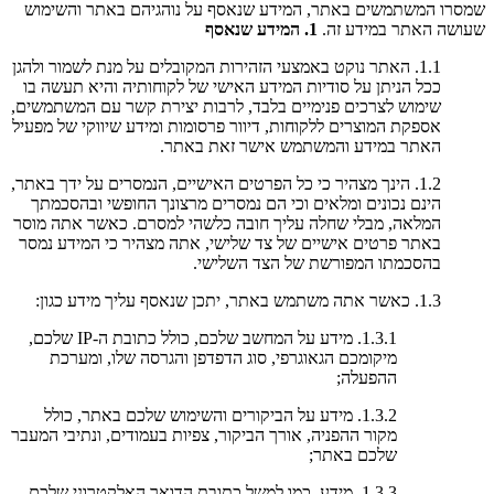
שמסרו המשתמשים באתר, המידע שנאסף על נוהגיהם באתר והשימוש
שעושה האתר במידע זה.
1. המידע שנאסף
1.1. האתר נוקט באמצעי הזהירות המקובלים על מנת לשמור ולהגן
ככל הניתן על סודיות המידע האישי של לקוחותיה והיא תעשה בו
שימוש לצרכים פנימיים בלבד, לרבות יצירת קשר עם המשתמשים,
אספקת המוצרים ללקוחות, דיוור פרסומות ומידע שיווקי של מפעיל
האתר במידע והמשתמש אישר זאת באתר.
1.2. הינך מצהיר כי כל הפרטים האישיים, הנמסרים על ידך באתר,
הינם נכונים ומלאים וכי הם נמסרים מרצונך החופשי ובהסכמתך
המלאה, מבלי שחלה עליך חובה כלשהי למסרם. כאשר אתה מוסר
באתר פרטים אישיים של צד שלישי, אתה מצהיר כי המידע נמסר
בהסכמתו המפורשת של הצד השלישי.
1.3. כאשר אתה משתמש באתר, יתכן שנאסף עליך מידע כגון:
1.3.1. מידע על המחשב שלכם, כולל כתובת ה-IP שלכם,
מיקומכם הגאוגרפי, סוג הדפדפן והגרסה שלו, ומערכת
ההפעלה;
1.3.2. מידע על הביקורים והשימוש שלכם באתר, כולל
מקור ההפניה, אורך הביקור, צפיות בעמודים, ונתיבי המעבר
שלכם באתר;
1.3.3. מידע, כמו למשל כתובת הדואר האלקטרוני שלכם,