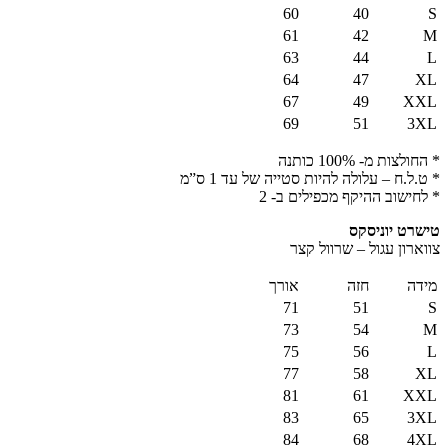
60
40
S
61
42
M
63
44
L
64
47
XL
67
49
XXL
69
51
3XL
* החולצות מ- 100% כותנה
* ט.ל.ח – עלולה להיות סטייה של עד 1 ס”מ
* לחישוב ההיקף מכפילים ב- 2
טישרט יוניסקס
צווארון עגול – שרוול קצר
מידה
חזה
אורך
71
51
S
73
54
M
75
56
L
77
58
XL
81
61
XXL
83
65
3XL
84
68
4XL