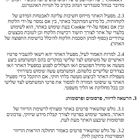
מדובר בנוהל סטנדרטי הנהוג בקרב כל חנויות האינטרנט.
2.3. מפעיל האתר מייחס חשיבות עליונה לאבטחת המידע של
לקוחותיה, כל מידע המתקבל באתר, בין אם נמסר על-ידי הלקוח
ובין אם נאסף על-ידי Cookie בעת שימוש באתר, הוא לשימוש
בלעדי של אתר לצורך תיעוד רכישות הלקוח וכן לטובת מבצעים
עתידיים (כפוף למתן הסכמת הלקוח להיכלל ברשימת התפוצה של
האתר).
2.4. למרות האמור לעיל, מפעיל האתר יהא רשאי להעביר פרטיו
האישיים של משתמש לצד שלישי במקרים בהם המשתמש ביצע
מעשה או מחדל הפוגעים ו/או העלולים לפגוע במפעיל האתר ו/או
בצדדים שלישיים כלשהם, המשתמש עשה שימוש בשירותי
מעפילת האתר לביצוע מעשה בלתי חוקי, אם התקבל בידי מפעיל
האתר צו שיפוטי המורה לו למסור את פרטי המשתמש לצד שלישי
וכן בכל מחלוקת או הליך משפטי.
3. הרשאה לדיוור, פרסומים ופרסומות:
3.1. גולש שהשאיר פרטים באתר ומצורף לרשימת הדיוור של
האתר, מאשר שימוש בפרטיו לצורך קבלת מידע שיווקי, עדכונים
ופרסומות שיבצע האתר מעת לעת.
3.2. על גולש שהשאיר פרטים כאמור תחולנה הוראות הדיוור
המפורטות בתקנון להלן.