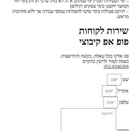
– ימי הפעילות למניין ימי עסקים א -ה לא כולל ערבי חג וחג (ימי חול
המועד יחשבו כימי עסקים
רגילים)
– תיתכן פעילות בימי שישי להפחתת עומסי עבודה אך ללא מחויבות
מראש.
שירות לקוחות
פופ אפ קיבוצי
פנו אלינו בכל שאלה, בקשה והתייעצות.
נשמח לעזור ולייעץ בהקדם
052-8346306
שם
אימייל
טלפון
הודעה