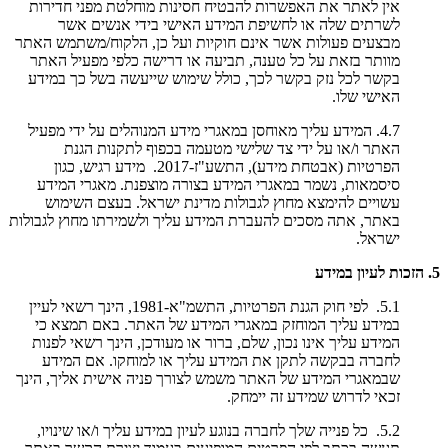
אין לאתר את האפשרות להבטיח חסינות מוחלטת מפני חדירות
לשרתים שלה או לחשיפת המידע האישי בידי אנשים אשר
מבצעים פעולות אשר אינם חוקיות ועל כן, הלקוח/משתמש האתר
מוותר בזאת על כל טענה, תביעה או דרישה כלפי מפעיל האתר
בקשר לכל נזק בקשר לכך, כולל שימוש שייעשה בשל כך במידע
האישי שלו.
4.7. המידע עליך מאוחסן במאגרי מידע המנוהלים על ידי מפעיל
האתר ו/או על ידי צד שלישי מטעמה בכפוף לתקנות הגנת
הפרטיות (אבטחת מידע), התשע"ז-2017. מידע רגיש, כגון
סיסמאות, נשמר במאגרי המידע בצורה מוצפנת. מאגרי המידע
עשויים להימצא מחוץ לגבולות מדינת ישראל. בעצם השימוש
באתר, אתה מסכים להעברת המידע עליך ולשמירתו מחוץ לגבולות
ישראל.
5. הזכות לעיון במידע
5.1. לפי חוק הגנת הפרטיות, התשמ"א-1981, הינך רשאי לעיין
במידע עליך המוחזק במאגרי המידע של האתר. באם תמצא כי
המידע עליך אינו נכון, שלם, ברור או מעודכן, הינך רשאי לפנות
לחברה בבקשה לתקן את המידע עליך או למוחקו. אם המידע
שבמאגרי המידע של האתר משמש לצורך פניה אישית אליך, הינך
זכאי לדרוש שמידע זה יימחק.
5.2. כל פנייה שלך לחברה בנוגע לעיון במידע עליך ו/או שינויו,