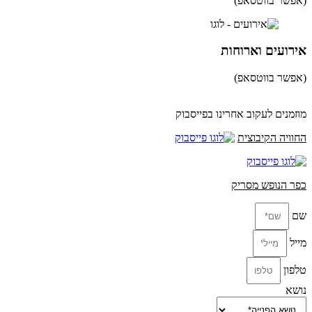
(אפשר בווטסאפ)
052-8346306
אירועים וארוחות
(אפשר בווטסאפ)
052-8346306
מוזמנים לעקוב אחרינו בפייסבוק
החוויה הקיבוצית
כפר הנופש מסריק
שם
מייל
טלפון
נושא