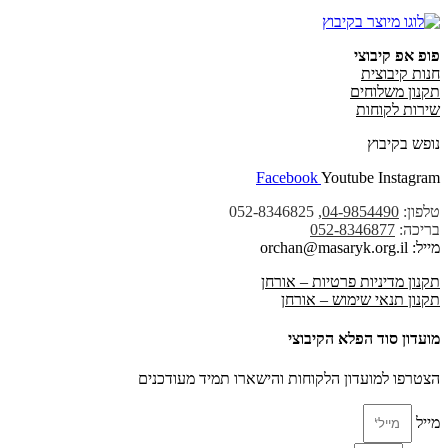
פופ אפ קיבוצי
חנות קיבוצית
תקנון משלוחים
שירות לקוחות
נופש בקיבוץ
Facebook
Youtube
Instagram
טלפון:
04-9854490
, 052-8346825
בריכה:
052-8346877
מייל: orchan@masaryk.org.il
תקנון מדיניות פרטיות – אורחן
תקנון תנאי שימוש – אורחן
מועדון סוד הפלא הקיבוצי
הצטרפו למועדון הלקוחות והישארו תמיד מעודכנים
מייל