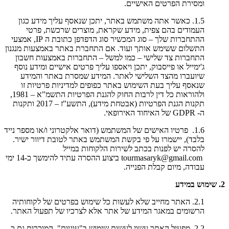
ומסירת הפרטים האישיים.
1.5. כאשר אתה משתמש באתר, יתכן שנאסף עליך מידע כגון
העמודים בהם צפית, מידע שקראת, מוצרים שרכשת, פרטי
ההתחברות שלך – סוג המכשיר סוג הדפדפן כתובת ה IP, אמצעי
התשלום ששימש אותך ועוד. אם התחברת באתר באמצעות מנגנון
התחברות צד שלישי – כמו למשל – התחברות באמצעות חשבון
ג'ימייל או פייסבוק, יתכן ויאספו עליך פרטים אישיים ומידע נוסף
שיועברו מהצד השלישי לאתר. המידע שמסרת באתר והמידע
שנאסף עליך בעת השימוש באתר כפופים למדיניות פרטיות זו
ולהוראות כל דין לרבות החוק להגנת הפרטיות התשמ"א – 1981,
תקנות הגנת הפרטיות (אבטחת מידע), התשע"ז – 2017 ותקנות
ה- GDPR של האיחוד האירופאי.
1.6. פרטיו האישים של המשתמש (דואר אלקטרוני ו/או מספר נייד
בלבד), יישמרו על פי בקשת המשתמש באתר לטובת דיוור ישיר.
להסרה יש לפנות בכתב לשירות הלקוחות במייל
tourmasaryk@gmail.com ביצוע ההסרה עתיד להימשך כ-14 ימי
עבודה, מיום קבלת הפנייה.
2. שימוש במידע
2.1. האתר מחייב שלא לעשות כל שימוש בפרטים של לקוחותיה
הרשומים במאגר המידע של אתר אלא לצרכיו של תפעול האתר.
2.2. מפעיל האתר עשוי לעשות שימוש ב"עוגיות", המוכרות גם כ-