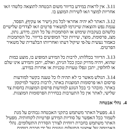
3.11. אין לראות במידע בדיוור משום הבטחה לתוצאה כלשהי ו/או
אחריות למוצר ו/או לשירות המוצע בו.
3.12. האתר לא יהיה אחראי לכל נזק (ישיר או עקיף), הפסד,
עגמת נפש והוצאות שייגרמו למשאיר פרטים ו/או לצדדים שלישיים
כלשהם בעקבות שימוש או הסתמכות על כל תוכן, מידע, נתון,
מצג, פרסומת, מוצר, שירות וכד' המופיעים בדיוור. כל הסתמכות
כאמור נעשית על-פי שיקול דעתו ואחריותו הבלעדית של משאיר
הפרטים.
3.13. הדיוור בכללותו, לרבות כל המידע המופיע בו, מוצע כמות
שהוא, ויהיה מדויק ונכון ככל הניתן, ואולם, יתכן והמידע אינו שלם
או לחלופין, יתכן ונפלו טעויות טכניות או אחרות במידע.
3.14. הגולש מאשר כי לא תהיה לו כל טענה בקשר למודעות
פרסום ו/או פרסומות המוצגות באתר, לרבות בקשר למיקומן
באתר. מובהר כי בכל הנוגע למודעות פרסום המוצגות בחסות צד
שלישי, לאתר אין כל התערבות בבחירת הפרסומות המוצגות.
4. נהלי אבטחה
4.1. מפעיל האתר משתמש בתקני האבטחה גבוהים על מנת
לשמור ככל האפשר על סודיות המידע ופרטיות לקוחותיה. מפעיל
האתר משתמש בחברת רווחית לצורך הסדרת התשלומים. נהלי
האבטחה של אמצעי התשלום נעשית על ידי חברת רווחית.