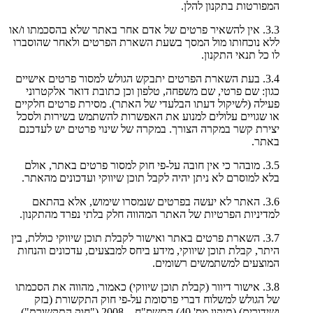
המפורטות בתקנון להלן.
3.3. אין להשאיר פרטים של אדם אחר באתר שלא בהסכמתו ו/או
ללא נוכחותו מול המסך בשעת השארת הפרטים ולאחר שהוסברו
לו כל תנאי התקנון.
3.4. בעת השארת הפרטים יתבקש הגולש למסור פרטים אישיים
כגון: שם פרטי, שם משפחה, טלפון וכן כתובת דואר אלקטרוני
פעילה (לשיקול דעתו הבלעדי של האתר). מסירת פרטים חלקיים
או שגויים עלולים למנוע את האפשרות להשתמש בשירות ולסכל
יצירת קשר במקרה הצורך. במקרה של שינוי פרטים יש לעדכנם
באתר.
3.5. מובהר כי אין חובה על-פי חוק למסור פרטים באתר, אולם
בלא למוסרם לא ניתן יהיה לקבל תוכן שיווקי ועדכונים מהאתר.
3.6. האתר לא יעשה בפרטים שנמסרו שימוש, אלא בהתאם
למדיניות הפרטיות של האתר המהווה חלק בלתי נפרד מהתקנון.
3.7. השארת פרטים באתר ואישור לקבלת תוכן שיווקי כוללת, בין
היתר, קבלת תוכן שיווקי, מידע ביחס למבצעים, עדכונים והנחות
המוצעים למשתמשים רשומים.
3.8. אישור דיוור (קבלת תוכן שיווקי) כאמור, מהווה את הסכמתו
של הגולש למשלוח דברי פרסומת על-פי חוק התקשורת (בזק
ושידורים) (תיקון מס' 40) התשס"ח – 2008 ("חוק התקשורת").