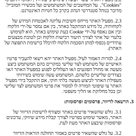
"Cookies", על המחשבים של המשתמשים ועל מכשירי המובייל.
מדובר בנוהל סטנדרטי הנהוג בקרב כל חנויות האינטרנט.
2.3. מפעיל האתר מייחס חשיבות עליונה לאבטחת המידע של
לקוחותיה, כל מידע המתקבל באתר, בין אם נמסר על-ידי הלקוח
ובין אם נאסף על-ידי Cookie בעת שימוש באתר, הוא לשימוש
בלעדי של אתר לצורך תיעוד רכישות הלקוח וכן לטובת מבצעים
עתידיים (כפוף למתן הסכמת הלקוח להיכלל ברשימת התפוצה של
האתר).
2.4. למרות האמור לעיל, מפעיל האתר יהא רשאי להעביר פרטיו
האישיים של משתמש לצד שלישי במקרים בהם המשתמש ביצע
מעשה או מחדל הפוגעים ו/או העלולים לפגוע במפעיל האתר ו/או
בצדדים שלישיים כלשהם, המשתמש עשה שימוש בשירותי
מעפילת האתר לביצוע מעשה בלתי חוקי, אם התקבל בידי מפעיל
האתר צו שיפוטי המורה לו למסור את פרטי המשתמש לצד שלישי
וכן בכל מחלוקת או הליך משפטי.
3. הרשאה לדיוור, פרסומים ופרסומות:
3.1. גולש שהשאיר פרטים באתר ומצורף לרשימת הדיוור של
האתר, מאשר שימוש בפרטיו לצורך קבלת מידע שיווקי, עדכונים
ופרסומות שיבצע האתר מעת לעת.
3.2. על גולש שהשאיר פרטים כאמור תחולנה הוראות הדיוור