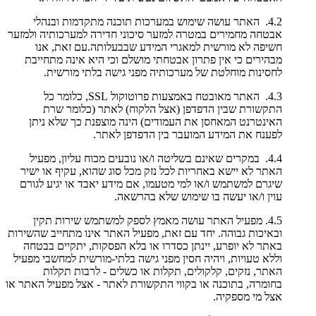
4.2. האתר עושה שימוש במערכות תוכנה מתקדמות ובנהלי
אבטחה מחמירים במטרה למזער סיכוני חדירה למערכותיה ולמזער
חשיפה לא מורשית למאגרי המידע שבבעלותה.עם זאת, אנו
מבהירים כי אין פתרון אבטחתי מושלם וכי היא אינה מתחייבת
לחסינות מוחלטת של מערכותיה מפני גישה בלתי מורשית.
4.3. האתר מאובטח באמצעות פרוטוקול SSL, כלומר כל
התקשורת שבין הדפדפן (אצל הלקוח) לאתר (כלומר שרת
האינטרנט המאחסן את העמודים) הינה מוצפנת כך שלא ניתן
לפענח את המידע המועבר בין הדפדפן לאתר.
4.4. במקרים שאינם בשליטה ו/או נובעים מכוח עליון, מפעיל
האתר לא יישא באחריות לכל נזק מכל סוג שהוא, עקיף או ישיר
שיגרם למשתמש ו/או למי מטעמו, אם מידע יאבד או יגיע לגורם
עוין ו/או יעשה בו שימוש שלא בהרשאה.
4.5. מפעיל האתר עושה מאמץ לספק למשתמש שירות תקין
ובאיכות גבוהה. יחד עם זאת, מפעיל האתר אינו מתחייב שהשירות
באתר לא יופרע, יינתן כסדרו או בלא הפסקות, יתקיים בבטחה
וללא טעויות, ויהיה חסין מפני גישה בלתי-מורשית למחשבי מפעיל
האתר, נזקים, קלקולים, תקלות או כשלים - לרבות תקלות
בחומרה, בתוכנה או בקווי התקשורת לאתר - אצל מפעיל האתר או
אצל מי מספקיה.