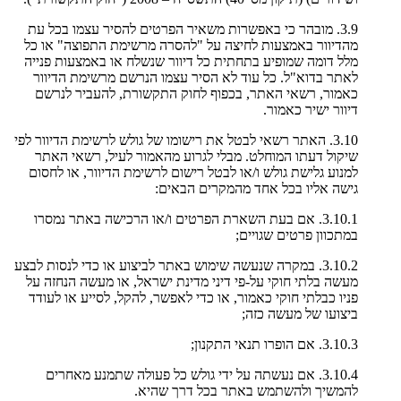
3.9. מובהר כי באפשרות משאיר הפרטים להסיר עצמו בכל עת
מהדיוור באמצעות לחיצה על "להסרה מרשימת התפוצה" או כל
מלל דומה שמופיע בתחתית כל דיוור שנשלח או באמצעות פנייה
לאתר בדוא"ל. כל עוד לא הסיר עצמו הנרשם מרשימת הדיוור
כאמור, רשאי האתר, בכפוף לחוק התקשורת, להעביר לנרשם
דיוור ישיר כאמור.
3.10. האתר רשאי לבטל את רישומו של גולש לרשימת הדיוור לפי
שיקול דעתו המוחלט. מבלי לגרוע מהאמור לעיל, רשאי האתר
למנוע גלישת גולש ו/או לבטל רישום לרשימת הדיוור, או לחסום
גישה אליו בכל אחד מהמקרים הבאים:
3.10.1. אם בעת השארת הפרטים ו/או הרכישה באתר נמסרו
במתכוון פרטים שגויים;
3.10.2. במקרה שנעשה שימוש באתר לביצוע או כדי לנסות לבצע
מעשה בלתי חוקי על-פי דיני מדינת ישראל, או מעשה הנחזה על
פניו כבלתי חוקי כאמור, או כדי לאפשר, להקל, לסייע או לעודד
ביצועו של מעשה כזה;
3.10.3. אם הופרו תנאי התקנון;
3.10.4. אם נעשתה על ידי גולש כל פעולה שתמנע מאחרים
להמשיך ולהשתמש באתר בכל דרך שהיא.