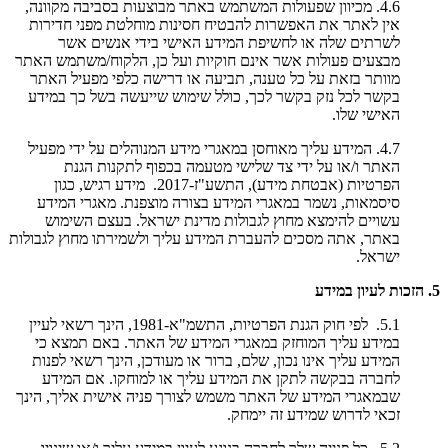
4.6. מכיוון שפעולות המשתמש באתר מבוצעות בסביבה מקוונה,
אין לאתר את האפשרות להבטיח חסינות מוחלטת מפני חדירות
לשרתים שלה או לחשיפת המידע האישי בידי אנשים אשר
מבצעים פעולות אשר אינם חוקיות ועל כן, הלקוח/משתמש האתר
מוותר בזאת על כל טענה, תביעה או דרישה כלפי מפעיל האתר
בקשר לכל נזק בקשר לכך, כולל שימוש שייעשה בשל כך במידע
האישי שלו.
4.7. המידע עליך מאוחסן במאגרי מידע המנוהלים על ידי מפעיל
האתר ו/או על ידי צד שלישי מטעמה בכפוף לתקנות הגנת
הפרטיות (אבטחת מידע), התשע"ז-2017. מידע רגיש, כגון
סיסמאות, נשמר במאגרי המידע בצורה מוצפנת. מאגרי המידע
עשויים להימצא מחוץ לגבולות מדינת ישראל. בעצם השימוש
באתר, אתה מסכים להעברת המידע עליך ולשמירתו מחוץ לגבולות
ישראל.
5. הזכות לעיון במידע
5.1. לפי חוק הגנת הפרטיות, התשמ"א-1981, הינך רשאי לעיין
במידע עליך המוחזק במאגרי המידע של האתר. באם תמצא כי
המידע עליך אינו נכון, שלם, ברור או מעודכן, הינך רשאי לפנות
לחברה בבקשה לתקן את המידע עליך או למוחקו. אם המידע
שבמאגרי המידע של האתר משמש לצורך פניה אישית אליך, הינך
זכאי לדרוש שמידע זה יימחק.