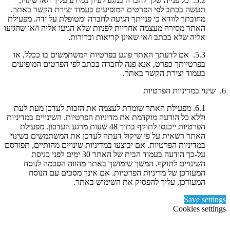
5.2. כל פנייה שלך לחברה בנוגע לעיון במידע עליך ו/או שינויו,
תעשה בכתב לפי הפרטים המופיעים בעמוד יצירת הקשר באתר.
מחובתך לוודא כי פנייתך הגיעה לחברה ומטופלת על ידה. מפעילת
האתר מסירה מעצמה אחריות לפניות שלא הגיעו אליה ו/או שהגיעו
אליה שלא בכתב ו/או שאינן קריאות וברורות.
5.3. אם לדעתך האתר פוגע בפרטיות המשתמשים בו ככלל, או
בפרטיותך כפרט, אנא פנה לחברה בכתב לפי הפרטים המופיעים
בעמוד יצירת הקשר באתר.
6. שינוי במדיניות הפרטיות
6.1. מפעילת האתר שומרת לעצמה את הזכות לעדכן מעת לעת
וללא כל הודעה מוקדמת את מדיניות הפרטיות. השינויים במדיניות
הפרטיות ייכנסו לתוקף בתוך 48 שעות מרגע העדכון. מפעילת
האתר רשאית על פי שיקול דעתה לעדכן את המשתמשים בשינוי
במדיניות הפרטיות. אם יבוצעו במדיניות שינויים מהותיים, תפורסם
על-כך הודעה בעמוד הבית של האתר 30 ימים לפני כניסת
השינויים לתוקף. המשך שימושך באתר מהווה הסכמה לנוסח
המעודכן של מדיניות הפרטיות. אם אינך מסכים עם הנוסח
המעודכן, עליך להפסיק את השימוש באתר.
Save settings
Cookies settings