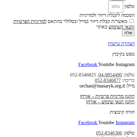
טלפון
הסכמה לקבלת דיוור ולמדיניות
מאשר/ת קבלת דיוור במייל ובסלולר בהתאם
למדיניות הפרטיות
ו
תנאי השימוש
באתר
שלח
הצהרת נגישות
נופש בקיבוץ
Facebook
Youtube
Instagram
טלפון:
04-9854490
, 052-8346825
בריכה:
052-8346877
מייל: orchan@masaryk.org.il
תקנון מדיניות פרטיות – אורחן
תקנון תנאי שימוש – אורחן
חוויה קיבוצית
Facebook
Youtube
Instagram
טלפון:
052-8346306