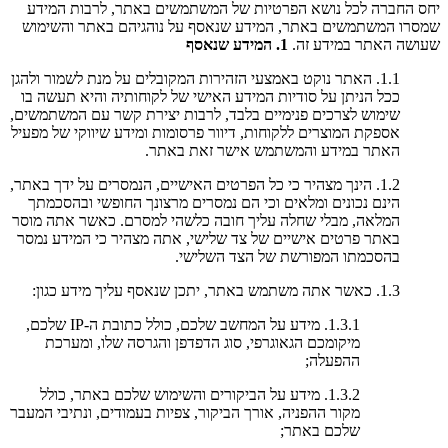
יחס החברה לכל נושא הפרטיות של המשתמשים באתר, לרבות המידע
שמסרו המשתמשים באתר, המידע שנאסף על נוהגיהם באתר והשימוש
שעושה האתר במידע זה.
1. המידע שנאסף
1.1. האתר נוקט באמצעי הזהירות המקובלים על מנת לשמור ולהגן
ככל הניתן על סודיות המידע האישי של לקוחותיה והיא תעשה בו
שימוש לצרכים פנימיים בלבד, לרבות יצירת קשר עם המשתמשים,
אספקת המוצרים ללקוחות, דיוור פרסומות ומידע שיווקי של מפעיל
האתר במידע והמשתמש אישר זאת באתר.
1.2. הינך מצהיר כי כל הפרטים האישיים, הנמסרים על ידך באתר,
הינם נכונים ומלאים וכי הם נמסרים מרצונך החופשי ובהסכמתך
המלאה, מבלי שחלה עליך חובה כלשהי למסרם. כאשר אתה מוסר
באתר פרטים אישיים של צד שלישי, אתה מצהיר כי המידע נמסר
בהסכמתו המפורשת של הצד השלישי.
1.3. כאשר אתה משתמש באתר, יתכן שנאסף עליך מידע כגון:
1.3.1. מידע על המחשב שלכם, כולל כתובת ה-IP שלכם,
מיקומכם הגאוגרפי, סוג הדפדפן והגרסה שלו, ומערכת
ההפעלה;
1.3.2. מידע על הביקורים והשימוש שלכם באתר, כולל
מקור ההפניה, אורך הביקור, צפיות בעמודים, ונתיבי המעבר
שלכם באתר;