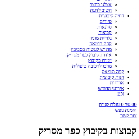
אצלנו בחצר
חשוב לדעת
חוויה קיבוצית
סיורים
סדנאות
קבוצות
גלריית מוניו
קפה תומאס
מה יש לעשות בסביבה
אודות קיבוץ כפר מסריק
יזמות בקיבוץ
מרכז לרכיבה טיפולית
קפה תומאס
חנות קיבוצית
ארוחות
אירועי החודש
EN
0.00
₪
0
עגלת קניות
הזמנת נופש
צור קשר
קבוצות בקיבוץ כפר מסריק