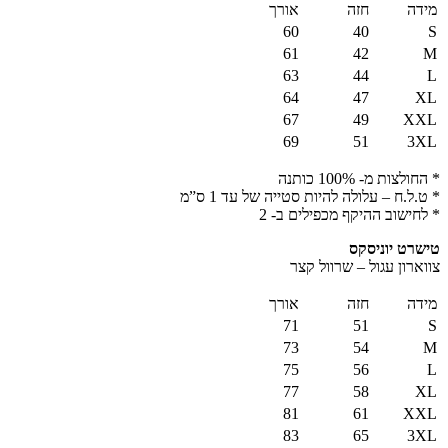
מידה
חזה
אורך
60
40
S
61
42
M
63
44
L
64
47
XL
67
49
XXL
69
51
3XL
* החולצות מ- 100% כותנה
* ט.ל.ח – עלולה להיות סטייה של עד 1 ס”מ
* לחישוב ההיקף מכפילים ב- 2
טישרט יוניסקס
צווארון עגול – שרוול קצר
מידה
חזה
אורך
71
51
S
73
54
M
75
56
L
77
58
XL
81
61
XXL
83
65
3XL