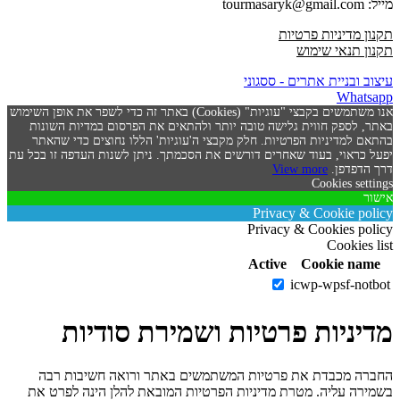
מייל: tourmasaryk@gmail.com
תקנון מדיניות פרטיות
תקנון תנאי שימוש
עיצוב ובניית אתרים - ססגוני
Whatsapp
אנו משתמשים בקבצי "עוגיות" (Cookies) באתר זה כדי לשפר את אופן השימוש
באתר, לספק חווית גלישה טובה יותר ולהתאים את הפרסום במדיות השונות
בהתאם למדיניות הפרטיות. חלק מקבצי ה'עוגיות' הללו נחוצים כדי שהאתר
יפעל כראוי, בעוד שאחרים דורשים את הסכמתך. ניתן לשנות העדפה זו בכל עת
דרך הדפדפן.
View more
Cookies settings
אישור
Privacy & Cookie policy
Privacy & Cookies policy
Cookies list
Active
Cookie name
icwp-wpsf-notbot
מדיניות פרטיות ושמירת סודיות
החברה מכבדת את פרטיות המשתמשים באתר ורואה חשיבות רבה
בשמירה עליה. מטרת מדיניות הפרטיות המובאת להלן הינה לפרט את