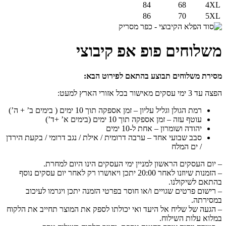
84
68
4XL
86
70
5XL
משלוחים פופ אפ קיבוצי
מסירת משלוחים תבוצע בהתאם לפירוט הבא:
הפצה עד 3 ימי עסקים מאישור בכל אזורי הארץ למעט:
רמת הגולן וגליל עליון – זמן אספקה תוך 10 ימים ( בימים ב’ + ה’)
עוטף עזה – זמן אספקה תוך 10 ימים (בימים א’ +ד’)
יהודה ושומרון – אחת ל-10 ימים
סבב שבועי אחד – ערבה דרומית / אילת / נגב דרומי / בקעת הירדן
/ ים המלח
– יום העסקים הראשון למניין ימי העסקים הינו היום למחרת.
– הזמנות שיוזנו לאחר 20:00 יתכן ויאושרו רק לאחר יום עסקים נוסף
בהתאם לשיקולנו.
– רישום פרטים שגויים ו/או חוסר בפרטי הזמנה יתכן ויגרמו לעיכוב
במסירתה.
– הגעה של שליח אל היעד ואי יכולתו לספק את המוצר תחייב את הלקוח
במלוא עלות השילוח.