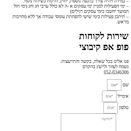
– במידה ויהיה צורך בהגעה נוספת, יחויב הלקוח בשילוח נוסף.
– ימי הפעילות למניין ימי עסקים א -ה לא כולל ערבי חג וחג (ימי חול
המועד יחשבו כימי עסקים
רגילים)
– תיתכן פעילות בימי שישי להפחתת עומסי עבודה אך ללא מחויבות
מראש.
שירות לקוחות
פופ אפ קיבוצי
פנו אלינו בכל שאלה, בקשה והתייעצות.
נשמח לעזור ולייעץ בהקדם
052-8346306
שם
אימייל
טלפון