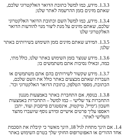
1.3.3. מידע, כמו למשל כתובת הדואר האלקטרוני שלכם,
שאתם מזינים בזמן ההרשמה לאתר שלנו;
1.3.4. מידע, כמו למשל השם וכתובת הדואר האלקטרוני
שלכם, שאתם מזינים על מנת ליצור מנוי להודעות הדואר
האלקטרוני שלנו
1.3.5. המידע שאתם מזינים בזמן השימוש בשירותים באתר
שלנו;
1.3.6. מידע שנוצר בזמן השימוש באתר שלנו, כולל מתי,
כמה, ובאילו נסיבות אתם משתמשים בו;
1.3.7. מידע שקשור לשירותים בהם אתם משתמשים או
העברות שאתם מבצעים באתר כולל את השם שלכם,
הכתובת, מספר הטלפון, כתובת הדואר האלקטרוני וכד'.
1.3.8. בנוסף, אם התחברת באתר באמצעות מנגנון
התחברות צד שלישי – כמו למשל – התחברות באמצעות
חשבון ג'ימייל, טיקטוק, אינסטגרם פייסבוק ועוד, יתכן
ויאספו עליך פרטים אישיים ומידע נוסף שיועברו מהצד
השלישי לאתר.
1.4. אם הינך מתחת לגיל 18, הינך מאשר כי קיבלת את הסכמת
אחד ההורים או האפוטרופוס החוקי שלך בטרם השימוש באתר