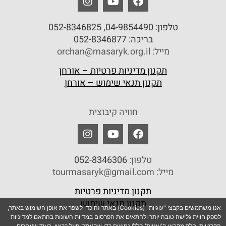
טלפון:
04-9854490
, 052-8346825
בריכה:
052-8346877
מייל: orchan@masaryk.org.il
תקנון מדיניות פרטיות – אורחן
תקנון תנאי שימוש – אורחן
חוויה קיבוצית
טלפון:
052-8346306
מייל: tourmasaryk@gmail.com
תקנון מדיניות פרטיות
תקנון תנאי שימוש
אנו משתמשים בקבצי "עוגיות" (Cookies) באתר זה כדי לשפר את אופן השימוש באתר,
לספק חווית גלישה טובה יותר ולהתאים את הפרסום במדיות השונות בהתאם למדיניות
הפרטיות. חלק מקבצי ה'עוגיות' הללו נחוצים כדי שהאתר יפעל כראוי, בעוד שאחרים