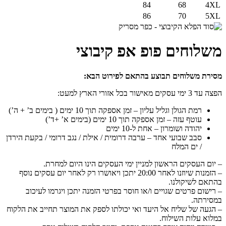
84
68
4XL
86
70
5XL
משלוחים פופ אפ קיבוצי
מסירת משלוחים תבוצע בהתאם לפירוט הבא:
הפצה עד 3 ימי עסקים מאישור בכל אזורי הארץ למעט:
רמת הגולן וגליל עליון – זמן אספקה תוך 10 ימים ( בימים ב’ + ה’)
עוטף עזה – זמן אספקה תוך 10 ימים (בימים א’ +ד’)
יהודה ושומרון – אחת ל-10 ימים
סבב שבועי אחד – ערבה דרומית / אילת / נגב דרומי / בקעת הירדן
/ ים המלח
– יום העסקים הראשון למניין ימי העסקים הינו היום למחרת.
– הזמנות שיוזנו לאחר 20:00 יתכן ויאושרו רק לאחר יום עסקים נוסף
בהתאם לשיקולנו.
– רישום פרטים שגויים ו/או חוסר בפרטי הזמנה יתכן ויגרמו לעיכוב
במסירתה.
– הגעה של שליח אל היעד ואי יכולתו לספק את המוצר תחייב את הלקוח
במלוא עלות השילוח.