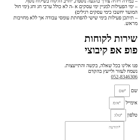
– במידה ויהיה צורך בהגעה נוספת, יחויב הלקוח בשילוח נוסף.
– ימי הפעילות למניין ימי עסקים א -ה לא כולל ערבי חג וחג (ימי חול
המועד יחשבו כימי עסקים
רגילים)
– תיתכן פעילות בימי שישי להפחתת עומסי עבודה אך ללא מחויבות
מראש.
שירות לקוחות
פופ אפ קיבוצי
פנו אלינו בכל שאלה, בקשה והתייעצות.
נשמח לעזור ולייעץ בהקדם
052-8346306
שם
אימייל
טלפון