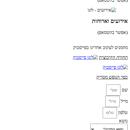
(אפשר בווטסאפ)
052-8346306
אירועים וארוחות
(אפשר בווטסאפ)
052-8346306
מוזמנים לעקוב אחרינו בפייסבוק
החוויה הקיבוצית
כפר הנופש מסריק
שם
מייל
טלפון
נושא