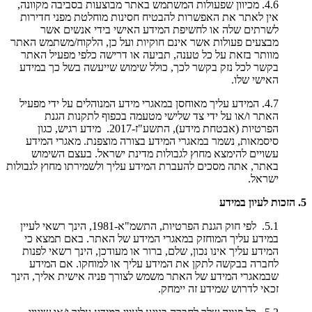
4.6. מכיוון שפעולות המשתמש באתר מבוצעות בסביבה מקוונה,
אין לאתר את האפשרות להבטיח חסינות מוחלטת מפני חדירות
לשרתים שלה או לחשיפת המידע האישי בידי אנשים אשר
מבצעים פעולות אשר אינם חוקיות ועל כן, הלקוח/משתמש האתר
מוותר בזאת על כל טענה, תביעה או דרישה כלפי מפעיל האתר
בקשר לכל נזק בקשר לכך, כולל שימוש שייעשה בשל כך במידע
האישי שלו.
4.7. המידע עליך מאוחסן במאגרי מידע המנוהלים על ידי מפעיל
האתר ו/או על ידי צד שלישי מטעמה בכפוף לתקנות הגנת
הפרטיות (אבטחת מידע), התשע"ז-2017. מידע רגיש, כגון
סיסמאות, נשמר במאגרי המידע בצורה מוצפנת. מאגרי המידע
עשויים להימצא מחוץ לגבולות מדינת ישראל. בעצם השימוש
באתר, אתה מסכים להעברת המידע עליך ולשמירתו מחוץ לגבולות
ישראל.
5. הזכות לעיון במידע
5.1. לפי חוק הגנת הפרטיות, התשמ"א-1981, הינך רשאי לעיין
במידע עליך המוחזק במאגרי המידע של האתר. באם תמצא כי
המידע עליך אינו נכון, שלם, ברור או מעודכן, הינך רשאי לפנות
לחברה בבקשה לתקן את המידע עליך או למוחקו. אם המידע
שבמאגרי המידע של האתר משמש לצורך פניה אישית אליך, הינך
זכאי לדרוש שמידע זה יימחק.