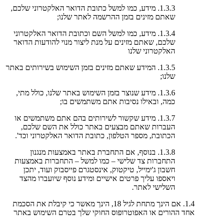
1.3.3. מידע, כמו למשל כתובת הדואר האלקטרוני שלכם,
שאתם מזינים בזמן ההרשמה לאתר שלנו;
1.3.4. מידע, כמו למשל השם וכתובת הדואר האלקטרוני
שלכם, שאתם מזינים על מנת ליצור מנוי להודעות הדואר
האלקטרוני שלנו
1.3.5. המידע שאתם מזינים בזמן השימוש בשירותים באתר
שלנו;
1.3.6. מידע שנוצר בזמן השימוש באתר שלנו, כולל מתי,
כמה, ובאילו נסיבות אתם משתמשים בו;
1.3.7. מידע שקשור לשירותים בהם אתם משתמשים או
העברות שאתם מבצעים באתר כולל את השם שלכם,
הכתובת, מספר הטלפון, כתובת הדואר האלקטרוני וכד'.
1.3.8. בנוסף, אם התחברת באתר באמצעות מנגנון
התחברות צד שלישי – כמו למשל – התחברות באמצעות
חשבון ג'ימייל, טיקטוק, אינסטגרם פייסבוק ועוד, יתכן
ויאספו עליך פרטים אישיים ומידע נוסף שיועברו מהצד
השלישי לאתר.
1.4. אם הינך מתחת לגיל 18, הינך מאשר כי קיבלת את הסכמת
אחד ההורים או האפוטרופוס החוקי שלך בטרם השימוש באתר