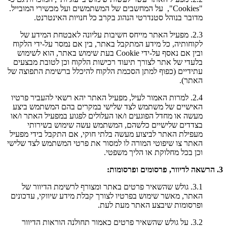
"Cookies", על המחשבים של המשתמשים ועל מכשירי המובייל.
מדובר בנוהל סטנדרטי הנהוג בקרב כל חנויות האינטרנט.
2.3. מפעיל האתר מייחס חשיבות עליונה לאבטחת המידע של
לקוחותיה, כל מידע המתקבל באתר, בין אם נמסר על-ידי הלקוח
ובין אם נאסף על-ידי Cookie בעת שימוש באתר, הוא לשימוש
בלעדי של אתר לצורך תיעוד רכישות הלקוח וכן לטובת מבצעים
עתידיים (כפוף למתן הסכמת הלקוח להיכלל ברשימת התפוצה של
האתר).
2.4. למרות האמור לעיל, מפעיל האתר יהא רשאי להעביר פרטיו
האישיים של משתמש לצד שלישי במקרים בהם המשתמש ביצע
מעשה או מחדל הפוגעים ו/או העלולים לפגוע במפעיל האתר ו/או
בצדדים שלישיים כלשהם, המשתמש עשה שימוש בשירותי
מעפילת האתר לביצוע מעשה בלתי חוקי, אם התקבל בידי מפעיל
האתר צו שיפוטי המורה לו למסור את פרטי המשתמש לצד שלישי
וכן בכל מחלוקת או הליך משפטי.
3. הרשאה לדיוור, פרסומים ופרסומות:
3.1. גולש שהשאיר פרטים באתר ומצורף לרשימת הדיוור של
האתר, מאשר שימוש בפרטיו לצורך קבלת מידע שיווקי, עדכונים
ופרסומות שיבצע האתר מעת לעת.
3.2. על גולש שהשאיר פרטים כאמור תחולנה הוראות הדיוור