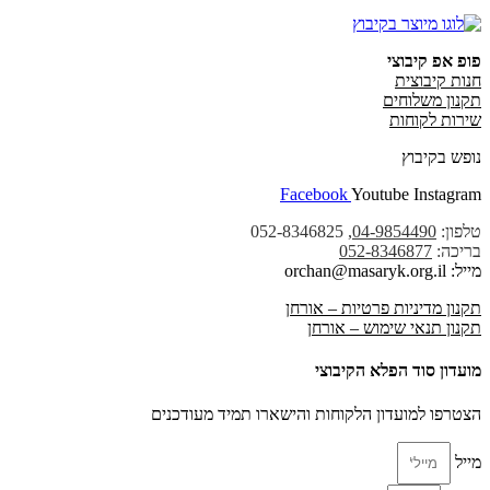
פופ אפ קיבוצי
חנות קיבוצית
תקנון משלוחים
שירות לקוחות
נופש בקיבוץ
Facebook
Youtube
Instagram
טלפון:
04-9854490
, 052-8346825
בריכה:
052-8346877
מייל: orchan@masaryk.org.il
תקנון מדיניות פרטיות – אורחן
תקנון תנאי שימוש – אורחן
מועדון סוד הפלא הקיבוצי
הצטרפו למועדון הלקוחות והישארו תמיד מעודכנים
מייל