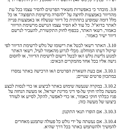
3.9. מובהר כי באפשרות משאיר הפרטים להסיר עצמו בכל עת
מהדיוור באמצעות לחיצה על "להסרה מרשימת התפוצה" או כל
מלל דומה שמופיע בתחתית כל דיוור שנשלח או באמצעות פנייה
לאתר בדוא"ל. כל עוד לא הסיר עצמו הנרשם מרשימת הדיוור
כאמור, רשאי האתר, בכפוף לחוק התקשורת, להעביר לנרשם
דיוור ישיר כאמור.
3.10. האתר רשאי לבטל את רישומו של גולש לרשימת הדיוור לפי
שיקול דעתו המוחלט. מבלי לגרוע מהאמור לעיל, רשאי האתר
למנוע גלישת גולש ו/או לבטל רישום לרשימת הדיוור, או לחסום
גישה אליו בכל אחד מהמקרים הבאים:
3.10.1. אם בעת השארת הפרטים ו/או הרכישה באתר נמסרו
במתכוון פרטים שגויים;
3.10.2. במקרה שנעשה שימוש באתר לביצוע או כדי לנסות לבצע
מעשה בלתי חוקי על-פי דיני מדינת ישראל, או מעשה הנחזה על
פניו כבלתי חוקי כאמור, או כדי לאפשר, להקל, לסייע או לעודד
ביצועו של מעשה כזה;
3.10.3. אם הופרו תנאי התקנון;
3.10.4. אם נעשתה על ידי גולש כל פעולה שתמנע מאחרים
להמשיך ולהשתמש באתר בכל דרך שהיא.