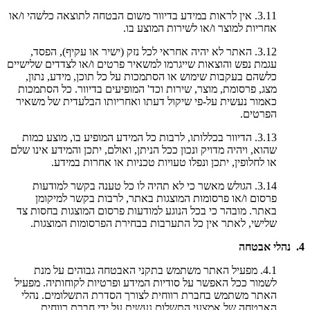
3.11. אין לראות במידע בדיוור משום הבטחה לתוצאה כלשהי ו/או
אחריות למוצר ו/או לשירות המוצע בו.
3.12. האתר לא יהיה אחראי לכל נזק (ישיר או עקיף), הפסד,
עגמת נפש והוצאות שייגרמו למשאיר פרטים ו/או לצדדים שלישיים
כלשהם בעקבות שימוש או הסתמכות על כל תוכן, מידע, נתון,
מצג, פרסומת, מוצר, שירות וכד' המופיעים בדיוור. כל הסתמכות
כאמור נעשית על-פי שיקול דעתו ואחריותו הבלעדית של משאיר
הפרטים.
3.13. הדיוור בכללותו, לרבות כל המידע המופיע בו, מוצע כמות
שהוא, ויהיה מדויק ונכון ככל הניתן, ואולם, יתכן והמידע אינו שלם
או לחלופין, יתכן ונפלו טעויות טכניות או אחרות במידע.
3.14. הגולש מאשר כי לא תהיה לו כל טענה בקשר למודעות
פרסום ו/או פרסומות המוצגות באתר, לרבות בקשר למיקומן
באתר. מובהר כי בכל הנוגע למודעות פרסום המוצגות בחסות צד
שלישי, לאתר אין כל התערבות בבחירת הפרסומות המוצגות.
4. נהלי אבטחה
4.1. מפעיל האתר משתמש בתקני האבטחה גבוהים על מנת
לשמור ככל האפשר על סודיות המידע ופרטיות לקוחותיה. מפעיל
האתר משתמש בחברת רווחית לצורך הסדרת התשלומים. נהלי
האבטחה של אמצעי התשלום נעשית על ידי חברת רווחית.