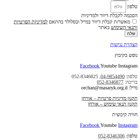
טלפון
הסכמה לקבלת דיוור ולמדיניות
מאשר/ת קבלת דיוור במייל ובסלולר בהתאם
למדיניות הפרטיות
ו
תנאי השימוש
באתר
שלח
הצהרת נגישות
נופש בקיבוץ
Facebook
Youtube
Instagram
טלפון:
04-9854490
, 052-8346825
בריכה:
052-8346877
מייל: orchan@masaryk.org.il
תקנון מדיניות פרטיות – אורחן
תקנון תנאי שימוש – אורחן
חוויה קיבוצית
Facebook
Youtube
Instagram
טלפון:
052-8346306