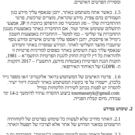
ומסירת הפרטים האישיים.
1.5. כאשר אתה משתמש באתר, יתכן שנאסף עליך מידע כגון
העמודים בהם צפית, מידע שקראת, מוצרים שרכשת, פרטי
ההתחברות שלך – סוג המכשיר סוג הדפדפן כתובת ה IP, אמצעי
התשלום ששימש אותך ועוד. אם התחברת באתר באמצעות מנגנון
התחברות צד שלישי – כמו למשל – התחברות באמצעות חשבון
ג'ימייל או פייסבוק, יתכן ויאספו עליך פרטים אישיים ומידע נוסף
שיועברו מהצד השלישי לאתר. המידע שמסרת באתר והמידע
שנאסף עליך בעת השימוש באתר כפופים למדיניות פרטיות זו
ולהוראות כל דין לרבות החוק להגנת הפרטיות התשמ"א – 1981,
תקנות הגנת הפרטיות (אבטחת מידע), התשע"ז – 2017 ותקנות
ה- GDPR של האיחוד האירופאי.
1.6. פרטיו האישים של המשתמש (דואר אלקטרוני ו/או מספר נייד
בלבד), יישמרו על פי בקשת המשתמש באתר לטובת דיוור ישיר.
להסרה יש לפנות בכתב לשירות הלקוחות במייל
tourmasaryk@gmail.com ביצוע ההסרה עתיד להימשך כ-14 ימי
עבודה, מיום קבלת הפנייה.
2. שימוש במידע
2.1. האתר מחייב שלא לעשות כל שימוש בפרטים של לקוחותיה
הרשומים במאגר המידע של אתר אלא לצרכיו של תפעול האתר.
2.2. מפעיל האתר עשוי לעשות שימוש ב"עוגיות", המוכרות גם כ-