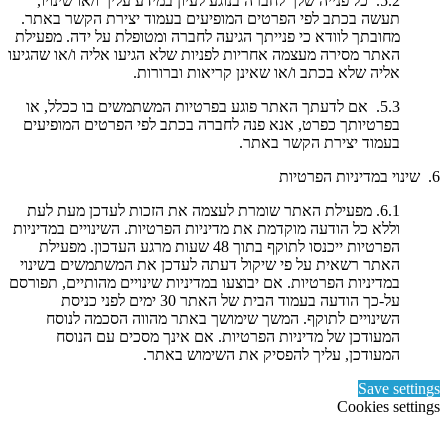
5.2. כל פנייה שלך לחברה בנוגע לעיון במידע עליך ו/או שינויו,
תעשה בכתב לפי הפרטים המופיעים בעמוד יצירת הקשר באתר.
מחובתך לוודא כי פנייתך הגיעה לחברה ומטופלת על ידה. מפעילת
האתר מסירה מעצמה אחריות לפניות שלא הגיעו אליה ו/או שהגיעו
אליה שלא בכתב ו/או שאינן קריאות וברורות.
5.3. אם לדעתך האתר פוגע בפרטיות המשתמשים בו ככלל, או
בפרטיותך כפרט, אנא פנה לחברה בכתב לפי הפרטים המופיעים
בעמוד יצירת הקשר באתר.
6. שינוי במדיניות הפרטיות
6.1. מפעילת האתר שומרת לעצמה את הזכות לעדכן מעת לעת
וללא כל הודעה מוקדמת את מדיניות הפרטיות. השינויים במדיניות
הפרטיות ייכנסו לתוקף בתוך 48 שעות מרגע העדכון. מפעילת
האתר רשאית על פי שיקול דעתה לעדכן את המשתמשים בשינוי
במדיניות הפרטיות. אם יבוצעו במדיניות שינויים מהותיים, תפורסם
על-כך הודעה בעמוד הבית של האתר 30 ימים לפני כניסת
השינויים לתוקף. המשך שימושך באתר מהווה הסכמה לנוסח
המעודכן של מדיניות הפרטיות. אם אינך מסכים עם הנוסח
המעודכן, עליך להפסיק את השימוש באתר.
Save settings
Cookies settings