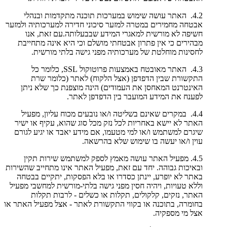
4.2. האתר עושה שימוש במערכות תוכנה מתקדמות ובנהלי
אבטחה מחמירים במטרה למזער סיכוני חדירה למערכותיה ולמזער
חשיפה לא מורשית למאגרי המידע שבבעלותה.עם זאת, אנו
מבהירים כי אין פתרון אבטחתי מושלם וכי היא אינה מתחייבת
לחסינות מוחלטת של מערכותיה מפני גישה בלתי מורשית.
4.3. האתר מאובטח באמצעות פרוטוקול SSL, כלומר כל
התקשורת שבין הדפדפן (אצל הלקוח) לאתר (כלומר שרת
האינטרנט המאחסן את העמודים) הינה מוצפנת כך שלא ניתן
לפענח את המידע המועבר בין הדפדפן לאתר.
4.4. במקרים שאינם בשליטה ו/או נובעים מכוח עליון, מפעיל
האתר לא יישא באחריות לכל נזק מכל סוג שהוא, עקיף או ישיר
שיגרם למשתמש ו/או למי מטעמו, אם מידע יאבד או יגיע לגורם
עוין ו/או יעשה בו שימוש שלא בהרשאה.
4.5. מפעיל האתר עושה מאמץ לספק למשתמש שירות תקין
ובאיכות גבוהה. יחד עם זאת, מפעיל האתר אינו מתחייב שהשירות
באתר לא יופרע, יינתן כסדרו או בלא הפסקות, יתקיים בבטחה
וללא טעויות, ויהיה חסין מפני גישה בלתי-מורשית למחשבי מפעיל
האתר, נזקים, קלקולים, תקלות או כשלים - לרבות תקלות
בחומרה, בתוכנה או בקווי התקשורת לאתר - אצל מפעיל האתר או
אצל מי מספקיה.