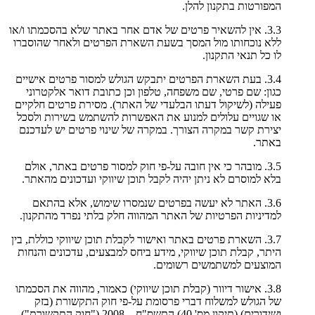
המפורטות בתקנון להלן.
3.3. אין להשאיר פרטים של אדם אחר באתר שלא בהסכמתו ו/או
ללא נוכחותו מול המסך בשעת השארת הפרטים ולאחר שהוסברו
לו כל תנאי התקנון.
3.4. בעת השארת הפרטים יתבקש הגולש למסור פרטים אישיים
כגון: שם פרטי, שם משפחה, טלפון וכן כתובת דואר אלקטרוני
פעילה (לשיקול דעתו הבלעדי של האתר). מסירת פרטים חלקיים
או שגויים עלולים למנוע את האפשרות להשתמש בשירות ולסכל
יצירת קשר במקרה הצורך. במקרה של שינוי פרטים יש לעדכנם
באתר.
3.5. מובהר כי אין חובה על-פי חוק למסור פרטים באתר, אולם
בלא למוסרם לא ניתן יהיה לקבל תוכן שיווקי ועדכונים מהאתר.
3.6. האתר לא יעשה בפרטים שנמסרו שימוש, אלא בהתאם
למדיניות הפרטיות של האתר המהווה חלק בלתי נפרד מהתקנון.
3.7. השארת פרטים באתר ואישור לקבלת תוכן שיווקי כוללת, בין
היתר, קבלת תוכן שיווקי, מידע ביחס למבצעים, עדכונים והנחות
המוצעים למשתמשים רשומים.
3.8. אישור דיוור (קבלת תוכן שיווקי) כאמור, מהווה את הסכמתו
של הגולש למשלוח דברי פרסומת על-פי חוק התקשורת (בזק
ושידורים) (תיקון מס' 40) התשס"ח – 2008 ("חוק התקשורת").