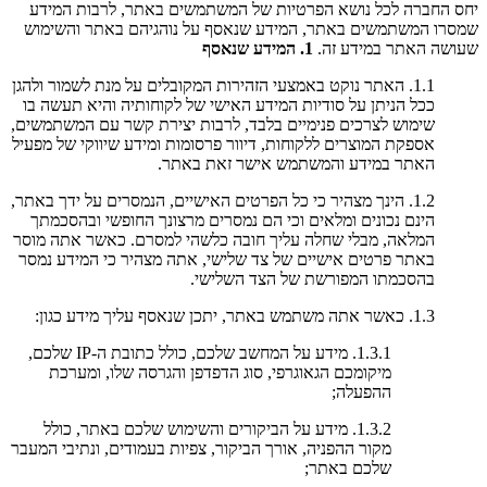
יחס החברה לכל נושא הפרטיות של המשתמשים באתר, לרבות המידע
שמסרו המשתמשים באתר, המידע שנאסף על נוהגיהם באתר והשימוש
שעושה האתר במידע זה.
1. המידע שנאסף
1.1. האתר נוקט באמצעי הזהירות המקובלים על מנת לשמור ולהגן
ככל הניתן על סודיות המידע האישי של לקוחותיה והיא תעשה בו
שימוש לצרכים פנימיים בלבד, לרבות יצירת קשר עם המשתמשים,
אספקת המוצרים ללקוחות, דיוור פרסומות ומידע שיווקי של מפעיל
האתר במידע והמשתמש אישר זאת באתר.
1.2. הינך מצהיר כי כל הפרטים האישיים, הנמסרים על ידך באתר,
הינם נכונים ומלאים וכי הם נמסרים מרצונך החופשי ובהסכמתך
המלאה, מבלי שחלה עליך חובה כלשהי למסרם. כאשר אתה מוסר
באתר פרטים אישיים של צד שלישי, אתה מצהיר כי המידע נמסר
בהסכמתו המפורשת של הצד השלישי.
1.3. כאשר אתה משתמש באתר, יתכן שנאסף עליך מידע כגון:
1.3.1. מידע על המחשב שלכם, כולל כתובת ה-IP שלכם,
מיקומכם הגאוגרפי, סוג הדפדפן והגרסה שלו, ומערכת
ההפעלה;
1.3.2. מידע על הביקורים והשימוש שלכם באתר, כולל
מקור ההפניה, אורך הביקור, צפיות בעמודים, ונתיבי המעבר
שלכם באתר;