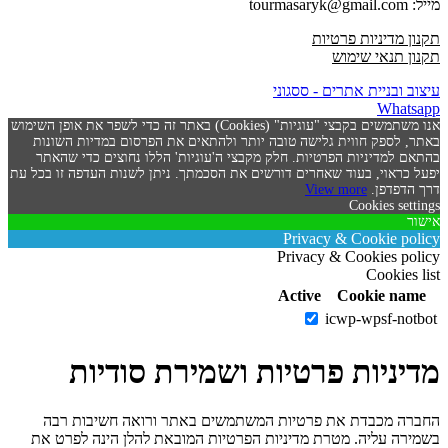
מייל: tourmasaryk@gmail.com
תקנון מדיניות פרטיות
תקנון תנאי שימוש
עיצוב ובניית אתרים - ססגוני
Whatsapp
אנו משתמשים בקבצי "עוגיות" (Cookies) באתר זה כדי לשפר את אופן השימוש
באתר, לספק חווית גלישה טובה יותר ולהתאים את הפרסום במדיות השונות
בהתאם למדיניות הפרטיות. חלק מקבצי ה'עוגיות' הללו נחוצים כדי שהאתר
יפעל כראוי, בעוד שאחרים דורשים את הסכמתך. ניתן לשנות העדפה זו בכל עת
דרך הדפדפן.
View more
Cookies settings
אישור
Privacy & Cookie policy
Privacy & Cookies policy
Cookies list
Active
Cookie name
icwp-wpsf-notbot
מדיניות פרטיות ושמירת סודיות
החברה מכבדת את פרטיות המשתמשים באתר ורואה חשיבות רבה
בשמירה עליה. מטרת מדיניות הפרטיות המובאת להלן הינה לפרט את