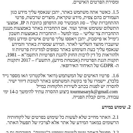
ומסירת הפרטים האישיים.
1.5. כאשר אתה משתמש באתר, יתכן שנאסף עליך מידע כגון
העמודים בהם צפית, מידע שקראת, מוצרים שרכשת, פרטי
ההתחברות שלך – סוג המכשיר סוג הדפדפן כתובת ה IP, אמצעי
התשלום ששימש אותך ועוד. אם התחברת באתר באמצעות מנגנון
התחברות צד שלישי – כמו למשל – התחברות באמצעות חשבון
ג'ימייל או פייסבוק, יתכן ויאספו עליך פרטים אישיים ומידע נוסף
שיועברו מהצד השלישי לאתר. המידע שמסרת באתר והמידע
שנאסף עליך בעת השימוש באתר כפופים למדיניות פרטיות זו
ולהוראות כל דין לרבות החוק להגנת הפרטיות התשמ"א – 1981,
תקנות הגנת הפרטיות (אבטחת מידע), התשע"ז – 2017 ותקנות
ה- GDPR של האיחוד האירופאי.
1.6. פרטיו האישים של המשתמש (דואר אלקטרוני ו/או מספר נייד
בלבד), יישמרו על פי בקשת המשתמש באתר לטובת דיוור ישיר.
להסרה יש לפנות בכתב לשירות הלקוחות במייל
tourmasaryk@gmail.com ביצוע ההסרה עתיד להימשך כ-14 ימי
עבודה, מיום קבלת הפנייה.
2. שימוש במידע
2.1. האתר מחייב שלא לעשות כל שימוש בפרטים של לקוחותיה
הרשומים במאגר המידע של אתר אלא לצרכיו של תפעול האתר.
2.2. מפעיל האתר עשוי לעשות שימוש ב"עוגיות", המוכרות גם כ-