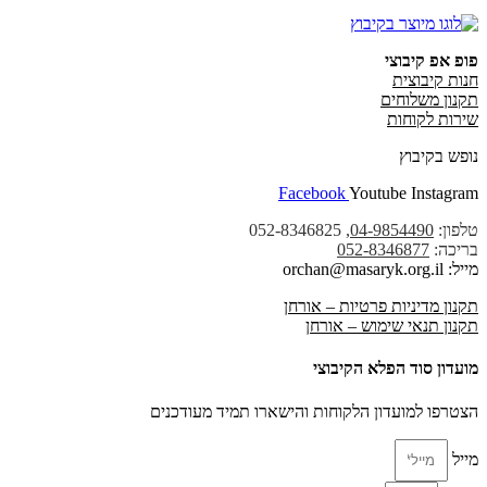
פופ אפ קיבוצי
חנות קיבוצית
תקנון משלוחים
שירות לקוחות
נופש בקיבוץ
Facebook
Youtube
Instagram
טלפון:
04-9854490
, 052-8346825
בריכה:
052-8346877
מייל: orchan@masaryk.org.il
תקנון מדיניות פרטיות – אורחן
תקנון תנאי שימוש – אורחן
מועדון סוד הפלא הקיבוצי
הצטרפו למועדון הלקוחות והישארו תמיד מעודכנים
מייל