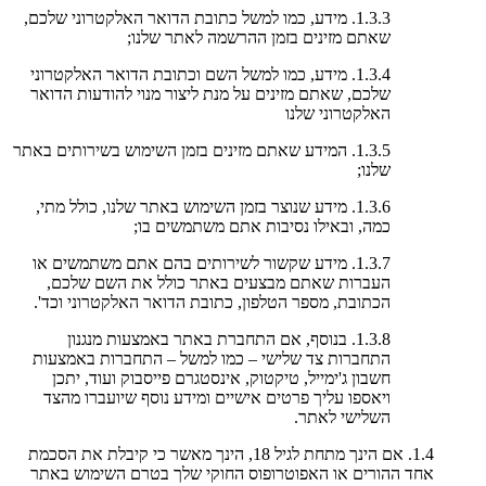
1.3.3. מידע, כמו למשל כתובת הדואר האלקטרוני שלכם,
שאתם מזינים בזמן ההרשמה לאתר שלנו;
1.3.4. מידע, כמו למשל השם וכתובת הדואר האלקטרוני
שלכם, שאתם מזינים על מנת ליצור מנוי להודעות הדואר
האלקטרוני שלנו
1.3.5. המידע שאתם מזינים בזמן השימוש בשירותים באתר
שלנו;
1.3.6. מידע שנוצר בזמן השימוש באתר שלנו, כולל מתי,
כמה, ובאילו נסיבות אתם משתמשים בו;
1.3.7. מידע שקשור לשירותים בהם אתם משתמשים או
העברות שאתם מבצעים באתר כולל את השם שלכם,
הכתובת, מספר הטלפון, כתובת הדואר האלקטרוני וכד'.
1.3.8. בנוסף, אם התחברת באתר באמצעות מנגנון
התחברות צד שלישי – כמו למשל – התחברות באמצעות
חשבון ג'ימייל, טיקטוק, אינסטגרם פייסבוק ועוד, יתכן
ויאספו עליך פרטים אישיים ומידע נוסף שיועברו מהצד
השלישי לאתר.
1.4. אם הינך מתחת לגיל 18, הינך מאשר כי קיבלת את הסכמת
אחד ההורים או האפוטרופוס החוקי שלך בטרם השימוש באתר