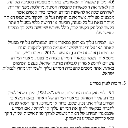
4.6. מכיוון שפעולות המשתמש באתר מבוצעות בסביבה מקוונה,
אין לאתר את האפשרות להבטיח חסינות מוחלטת מפני חדירות
לשרתים שלה או לחשיפת המידע האישי בידי אנשים אשר
מבצעים פעולות אשר אינם חוקיות ועל כן, הלקוח/משתמש האתר
מוותר בזאת על כל טענה, תביעה או דרישה כלפי מפעיל האתר
בקשר לכל נזק בקשר לכך, כולל שימוש שייעשה בשל כך במידע
האישי שלו.
4.7. המידע עליך מאוחסן במאגרי מידע המנוהלים על ידי מפעיל
האתר ו/או על ידי צד שלישי מטעמה בכפוף לתקנות הגנת
הפרטיות (אבטחת מידע), התשע"ז-2017. מידע רגיש, כגון
סיסמאות, נשמר במאגרי המידע בצורה מוצפנת. מאגרי המידע
עשויים להימצא מחוץ לגבולות מדינת ישראל. בעצם השימוש
באתר, אתה מסכים להעברת המידע עליך ולשמירתו מחוץ לגבולות
ישראל.
5. הזכות לעיון במידע
5.1. לפי חוק הגנת הפרטיות, התשמ"א-1981, הינך רשאי לעיין
במידע עליך המוחזק במאגרי המידע של האתר. באם תמצא כי
המידע עליך אינו נכון, שלם, ברור או מעודכן, הינך רשאי לפנות
לחברה בבקשה לתקן את המידע עליך או למוחקו. אם המידע
שבמאגרי המידע של האתר משמש לצורך פניה אישית אליך, הינך
זכאי לדרוש שמידע זה יימחק.