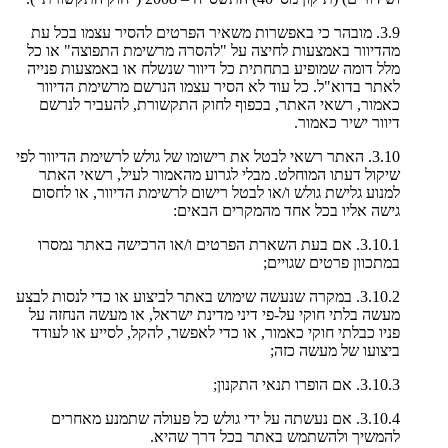
3.9. מובהר כי באפשרות משאיר הפרטים להסיר עצמו בכל עת
מהדיוור באמצעות לחיצה על "להסרה מרשימת התפוצה" או כל
מלל דומה שמופיע בתחתית כל דיוור שנשלח או באמצעות פנייה
לאתר בדוא"ל. כל עוד לא הסיר עצמו הנרשם מרשימת הדיוור
כאמור, רשאי האתר, בכפוף לחוק התקשורת, להעביר לנרשם
דיוור ישיר כאמור.
3.10. האתר רשאי לבטל את רישומו של גולש לרשימת הדיוור לפי
שיקול דעתו המוחלט. מבלי לגרוע מהאמור לעיל, רשאי האתר
למנוע גלישת גולש ו/או לבטל רישום לרשימת הדיוור, או לחסום
גישה אליו בכל אחד מהמקרים הבאים:
3.10.1. אם בעת השארת הפרטים ו/או הרכישה באתר נמסרו
במתכוון פרטים שגויים;
3.10.2. במקרה שנעשה שימוש באתר לביצוע או כדי לנסות לבצע
מעשה בלתי חוקי על-פי דיני מדינת ישראל, או מעשה הנחזה על
פניו כבלתי חוקי כאמור, או כדי לאפשר, להקל, לסייע או לעודד
ביצועו של מעשה כזה;
3.10.3. אם הופרו תנאי התקנון;
3.10.4. אם נעשתה על ידי גולש כל פעולה שתמנע מאחרים
להמשיך ולהשתמש באתר בכל דרך שהיא.