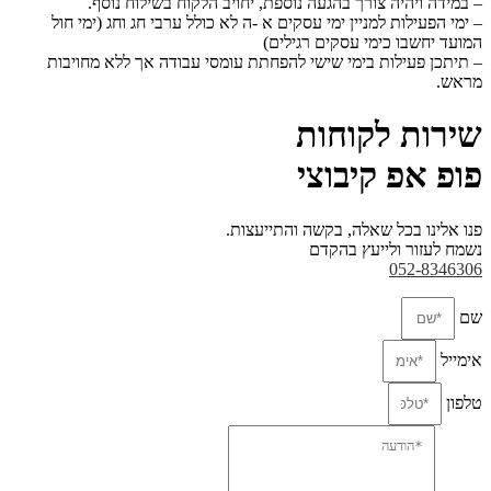
– במידה ויהיה צורך בהגעה נוספת, יחויב הלקוח בשילוח נוסף.
– ימי הפעילות למניין ימי עסקים א -ה לא כולל ערבי חג וחג (ימי חול
המועד יחשבו כימי עסקים
רגילים)
– תיתכן פעילות בימי שישי להפחתת עומסי עבודה אך ללא מחויבות
מראש.
שירות לקוחות
פופ אפ קיבוצי
פנו אלינו בכל שאלה, בקשה והתייעצות.
נשמח לעזור ולייעץ בהקדם
052-8346306
שם
אימייל
טלפון