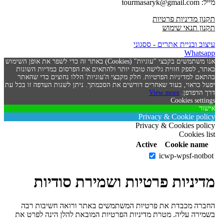
מייל: tourmasaryk@gmail.com
תקנון מדיניות פרטיות
תקנון תנאי שימוש
עיצוב ובניית אתרים - ססגוני
Whatsapp
אנו משתמשים בקבצי "עוגיות" (Cookies) באתר זה כדי לשפר את אופן השימוש
באתר, לספק חווית גלישה טובה יותר ולהתאים את הפרסום במדיות השונות
בהתאם למדיניות הפרטיות. חלק מקבצי ה'עוגיות' הללו נחוצים כדי שהאתר
יפעל כראוי, בעוד שאחרים דורשים את הסכמתך. ניתן לשנות העדפה זו בכל עת
דרך הדפדפן.
View more
Cookies settings
אישור
Privacy & Cookie policy
Privacy & Cookies policy
Cookies list
Active
Cookie name
icwp-wpsf-notbot
מדיניות פרטיות ושמירת סודיות
החברה מכבדת את פרטיות המשתמשים באתר ורואה חשיבות רבה
בשמירה עליה. מטרת מדיניות הפרטיות המובאת להלן הינה לפרט את