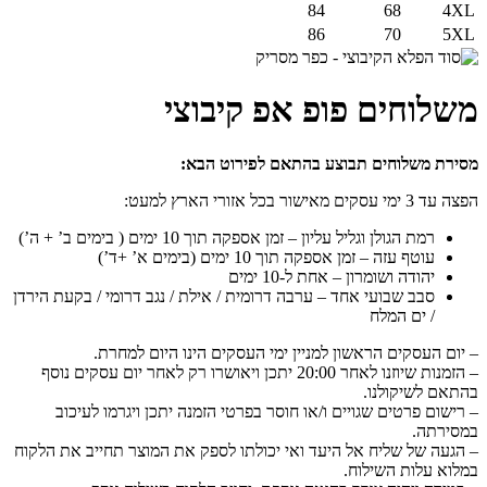
84
68
4XL
86
70
5XL
משלוחים פופ אפ קיבוצי
מסירת משלוחים תבוצע בהתאם לפירוט הבא:
הפצה עד 3 ימי עסקים מאישור בכל אזורי הארץ למעט:
רמת הגולן וגליל עליון – זמן אספקה תוך 10 ימים ( בימים ב’ + ה’)
עוטף עזה – זמן אספקה תוך 10 ימים (בימים א’ +ד’)
יהודה ושומרון – אחת ל-10 ימים
סבב שבועי אחד – ערבה דרומית / אילת / נגב דרומי / בקעת הירדן
/ ים המלח
– יום העסקים הראשון למניין ימי העסקים הינו היום למחרת.
– הזמנות שיוזנו לאחר 20:00 יתכן ויאושרו רק לאחר יום עסקים נוסף
בהתאם לשיקולנו.
– רישום פרטים שגויים ו/או חוסר בפרטי הזמנה יתכן ויגרמו לעיכוב
במסירתה.
– הגעה של שליח אל היעד ואי יכולתו לספק את המוצר תחייב את הלקוח
במלוא עלות השילוח.