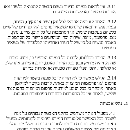
3.11. אין לראות במידע בדיוור משום הבטחה לתוצאה כלשהי ו/או
אחריות למוצר ו/או לשירות המוצע בו.
3.12. האתר לא יהיה אחראי לכל נזק (ישיר או עקיף), הפסד,
עגמת נפש והוצאות שייגרמו למשאיר פרטים ו/או לצדדים שלישיים
כלשהם בעקבות שימוש או הסתמכות על כל תוכן, מידע, נתון,
מצג, פרסומת, מוצר, שירות וכד' המופיעים בדיוור. כל הסתמכות
כאמור נעשית על-פי שיקול דעתו ואחריותו הבלעדית של משאיר
הפרטים.
3.13. הדיוור בכללותו, לרבות כל המידע המופיע בו, מוצע כמות
שהוא, ויהיה מדויק ונכון ככל הניתן, ואולם, יתכן והמידע אינו שלם
או לחלופין, יתכן ונפלו טעויות טכניות או אחרות במידע.
3.14. הגולש מאשר כי לא תהיה לו כל טענה בקשר למודעות
פרסום ו/או פרסומות המוצגות באתר, לרבות בקשר למיקומן
באתר. מובהר כי בכל הנוגע למודעות פרסום המוצגות בחסות צד
שלישי, לאתר אין כל התערבות בבחירת הפרסומות המוצגות.
4. נהלי אבטחה
4.1. מפעיל האתר משתמש בתקני האבטחה גבוהים על מנת
לשמור ככל האפשר על סודיות המידע ופרטיות לקוחותיה. מפעיל
האתר משתמש בחברת רווחית לצורך הסדרת התשלומים. נהלי
האבטחה של אמצעי התשלום נעשית על ידי חברת רווחית.