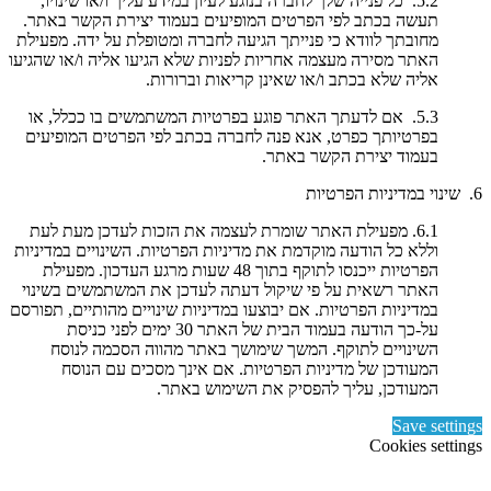
5.2. כל פנייה שלך לחברה בנוגע לעיון במידע עליך ו/או שינויו,
תעשה בכתב לפי הפרטים המופיעים בעמוד יצירת הקשר באתר.
מחובתך לוודא כי פנייתך הגיעה לחברה ומטופלת על ידה. מפעילת
האתר מסירה מעצמה אחריות לפניות שלא הגיעו אליה ו/או שהגיעו
אליה שלא בכתב ו/או שאינן קריאות וברורות.
5.3. אם לדעתך האתר פוגע בפרטיות המשתמשים בו ככלל, או
בפרטיותך כפרט, אנא פנה לחברה בכתב לפי הפרטים המופיעים
בעמוד יצירת הקשר באתר.
6. שינוי במדיניות הפרטיות
6.1. מפעילת האתר שומרת לעצמה את הזכות לעדכן מעת לעת
וללא כל הודעה מוקדמת את מדיניות הפרטיות. השינויים במדיניות
הפרטיות ייכנסו לתוקף בתוך 48 שעות מרגע העדכון. מפעילת
האתר רשאית על פי שיקול דעתה לעדכן את המשתמשים בשינוי
במדיניות הפרטיות. אם יבוצעו במדיניות שינויים מהותיים, תפורסם
על-כך הודעה בעמוד הבית של האתר 30 ימים לפני כניסת
השינויים לתוקף. המשך שימושך באתר מהווה הסכמה לנוסח
המעודכן של מדיניות הפרטיות. אם אינך מסכים עם הנוסח
המעודכן, עליך להפסיק את השימוש באתר.
Save settings
Cookies settings