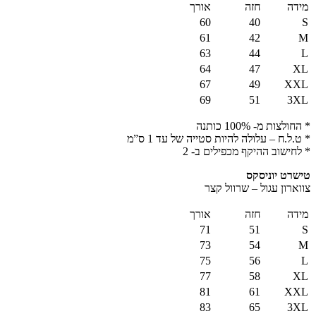
מידה
חזה
אורך
60
40
S
61
42
M
63
44
L
64
47
XL
67
49
XXL
69
51
3XL
* החולצות מ- 100% כותנה
* ט.ל.ח – עלולה להיות סטייה של עד 1 ס”מ
* לחישוב ההיקף מכפילים ב- 2
טישרט יוניסקס
צווארון עגול – שרוול קצר
מידה
חזה
אורך
71
51
S
73
54
M
75
56
L
77
58
XL
81
61
XXL
83
65
3XL