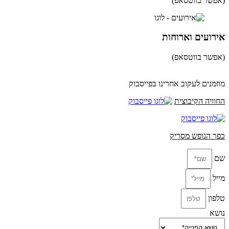
(אפשר בווטסאפ)
052-8346306
אירועים וארוחות
(אפשר בווטסאפ)
052-8346306
מוזמנים לעקוב אחרינו בפייסבוק
החוויה הקיבוצית
כפר הנופש מסריק
שם
מייל
טלפון
נושא