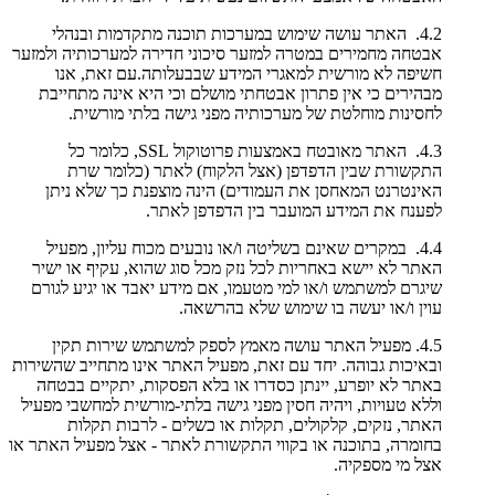
4.2. האתר עושה שימוש במערכות תוכנה מתקדמות ובנהלי
אבטחה מחמירים במטרה למזער סיכוני חדירה למערכותיה ולמזער
חשיפה לא מורשית למאגרי המידע שבבעלותה.עם זאת, אנו
מבהירים כי אין פתרון אבטחתי מושלם וכי היא אינה מתחייבת
לחסינות מוחלטת של מערכותיה מפני גישה בלתי מורשית.
4.3. האתר מאובטח באמצעות פרוטוקול SSL, כלומר כל
התקשורת שבין הדפדפן (אצל הלקוח) לאתר (כלומר שרת
האינטרנט המאחסן את העמודים) הינה מוצפנת כך שלא ניתן
לפענח את המידע המועבר בין הדפדפן לאתר.
4.4. במקרים שאינם בשליטה ו/או נובעים מכוח עליון, מפעיל
האתר לא יישא באחריות לכל נזק מכל סוג שהוא, עקיף או ישיר
שיגרם למשתמש ו/או למי מטעמו, אם מידע יאבד או יגיע לגורם
עוין ו/או יעשה בו שימוש שלא בהרשאה.
4.5. מפעיל האתר עושה מאמץ לספק למשתמש שירות תקין
ובאיכות גבוהה. יחד עם זאת, מפעיל האתר אינו מתחייב שהשירות
באתר לא יופרע, יינתן כסדרו או בלא הפסקות, יתקיים בבטחה
וללא טעויות, ויהיה חסין מפני גישה בלתי-מורשית למחשבי מפעיל
האתר, נזקים, קלקולים, תקלות או כשלים - לרבות תקלות
בחומרה, בתוכנה או בקווי התקשורת לאתר - אצל מפעיל האתר או
אצל מי מספקיה.