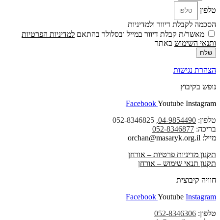
טלפון
הסכמה לקבלת דיוור ולמדיניות
מאשר/ת קבלת דיוור במייל ובסלולר בהתאם
למדיניות הפרטיות
ו
תנאי השימוש
באתר
שלח
הצהרת נגישות
נופש בקיבוץ
Facebook
Youtube
Instagram
טלפון:
04-9854490
, 052-8346825
בריכה:
052-8346877
מייל: orchan@masaryk.org.il
תקנון מדיניות פרטיות – אורחן
תקנון תנאי שימוש – אורחן
חוויה קיבוצית
Facebook
Youtube
Instagram
טלפון:
052-8346306