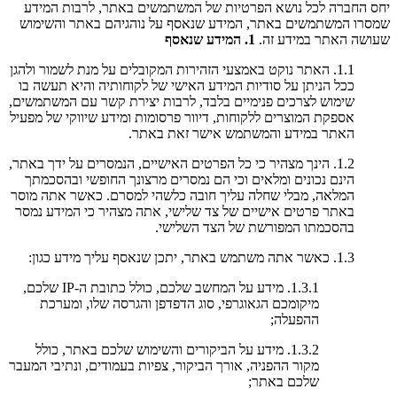
יחס החברה לכל נושא הפרטיות של המשתמשים באתר, לרבות המידע
שמסרו המשתמשים באתר, המידע שנאסף על נוהגיהם באתר והשימוש
שעושה האתר במידע זה.
1. המידע שנאסף
1.1. האתר נוקט באמצעי הזהירות המקובלים על מנת לשמור ולהגן
ככל הניתן על סודיות המידע האישי של לקוחותיה והיא תעשה בו
שימוש לצרכים פנימיים בלבד, לרבות יצירת קשר עם המשתמשים,
אספקת המוצרים ללקוחות, דיוור פרסומות ומידע שיווקי של מפעיל
האתר במידע והמשתמש אישר זאת באתר.
1.2. הינך מצהיר כי כל הפרטים האישיים, הנמסרים על ידך באתר,
הינם נכונים ומלאים וכי הם נמסרים מרצונך החופשי ובהסכמתך
המלאה, מבלי שחלה עליך חובה כלשהי למסרם. כאשר אתה מוסר
באתר פרטים אישיים של צד שלישי, אתה מצהיר כי המידע נמסר
בהסכמתו המפורשת של הצד השלישי.
1.3. כאשר אתה משתמש באתר, יתכן שנאסף עליך מידע כגון:
1.3.1. מידע על המחשב שלכם, כולל כתובת ה-IP שלכם,
מיקומכם הגאוגרפי, סוג הדפדפן והגרסה שלו, ומערכת
ההפעלה;
1.3.2. מידע על הביקורים והשימוש שלכם באתר, כולל
מקור ההפניה, אורך הביקור, צפיות בעמודים, ונתיבי המעבר
שלכם באתר;