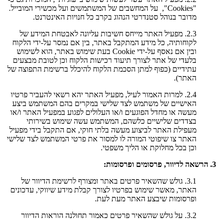
"Cookies", על המחשבים של המשתמשים ועל מכשירי המובייל.
מדובר בנוהל סטנדרטי הנהוג בקרב כל חנויות האינטרנט.
2.3. מפעיל האתר מייחס חשיבות עליונה לאבטחת המידע של
לקוחותיה, כל מידע המתקבל באתר, בין אם נמסר על-ידי הלקוח
ובין אם נאסף על-ידי Cookie בעת שימוש באתר, הוא לשימוש
בלעדי של אתר לצורך תיעוד רכישות הלקוח וכן לטובת מבצעים
עתידיים (כפוף למתן הסכמת הלקוח להיכלל ברשימת התפוצה של
האתר).
2.4. למרות האמור לעיל, מפעיל האתר יהא רשאי להעביר פרטיו
האישיים של משתמש לצד שלישי במקרים בהם המשתמש ביצע
מעשה או מחדל הפוגעים ו/או העלולים לפגוע במפעיל האתר ו/או
בצדדים שלישיים כלשהם, המשתמש עשה שימוש בשירותי
מעפילת האתר לביצוע מעשה בלתי חוקי, אם התקבל בידי מפעיל
האתר צו שיפוטי המורה לו למסור את פרטי המשתמש לצד שלישי
וכן בכל מחלוקת או הליך משפטי.
3. הרשאה לדיוור, פרסומים ופרסומות:
3.1. גולש שהשאיר פרטים באתר ומצורף לרשימת הדיוור של
האתר, מאשר שימוש בפרטיו לצורך קבלת מידע שיווקי, עדכונים
ופרסומות שיבצע האתר מעת לעת.
3.2. על גולש שהשאיר פרטים כאמור תחולנה הוראות הדיוור