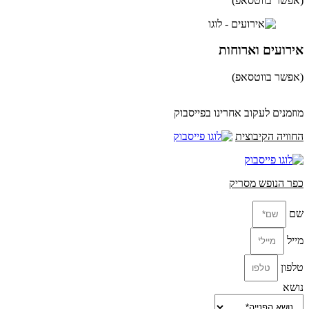
(אפשר בווטסאפ)
052-8346306
אירועים וארוחות
(אפשר בווטסאפ)
052-8346306
מוזמנים לעקוב אחרינו בפייסבוק
החוויה הקיבוצית
כפר הנופש מסריק
שם
מייל
טלפון
נושא