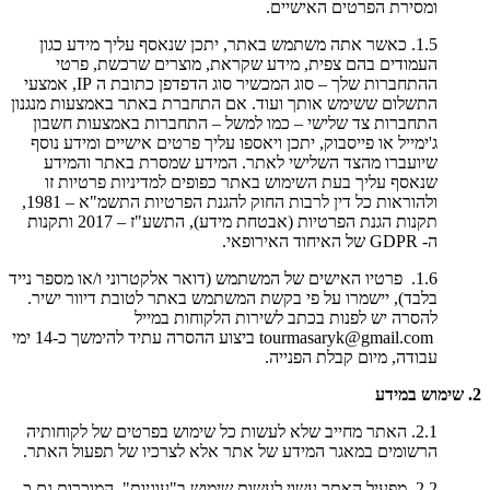
ומסירת הפרטים האישיים.
1.5. כאשר אתה משתמש באתר, יתכן שנאסף עליך מידע כגון
העמודים בהם צפית, מידע שקראת, מוצרים שרכשת, פרטי
ההתחברות שלך – סוג המכשיר סוג הדפדפן כתובת ה IP, אמצעי
התשלום ששימש אותך ועוד. אם התחברת באתר באמצעות מנגנון
התחברות צד שלישי – כמו למשל – התחברות באמצעות חשבון
ג'ימייל או פייסבוק, יתכן ויאספו עליך פרטים אישיים ומידע נוסף
שיועברו מהצד השלישי לאתר. המידע שמסרת באתר והמידע
שנאסף עליך בעת השימוש באתר כפופים למדיניות פרטיות זו
ולהוראות כל דין לרבות החוק להגנת הפרטיות התשמ"א – 1981,
תקנות הגנת הפרטיות (אבטחת מידע), התשע"ז – 2017 ותקנות
ה- GDPR של האיחוד האירופאי.
1.6. פרטיו האישים של המשתמש (דואר אלקטרוני ו/או מספר נייד
בלבד), יישמרו על פי בקשת המשתמש באתר לטובת דיוור ישיר.
להסרה יש לפנות בכתב לשירות הלקוחות במייל
tourmasaryk@gmail.com ביצוע ההסרה עתיד להימשך כ-14 ימי
עבודה, מיום קבלת הפנייה.
2. שימוש במידע
2.1. האתר מחייב שלא לעשות כל שימוש בפרטים של לקוחותיה
הרשומים במאגר המידע של אתר אלא לצרכיו של תפעול האתר.
2.2. מפעיל האתר עשוי לעשות שימוש ב"עוגיות", המוכרות גם כ-