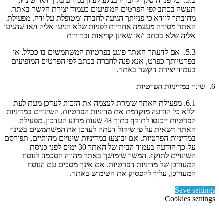
5.2. כל פנייה שלך לחברה בנוגע לעיון במידע עליך ו/או שינויו,
תעשה בכתב לפי הפרטים המופיעים בעמוד יצירת הקשר באתר.
מחובתך לוודא כי פנייתך הגיעה לחברה ומטופלת על ידה. מפעילת
האתר מסירה מעצמה אחריות לפניות שלא הגיעו אליה ו/או שהגיעו
אליה שלא בכתב ו/או שאינן קריאות וברורות.
5.3. אם לדעתך האתר פוגע בפרטיות המשתמשים בו ככלל, או
בפרטיותך כפרט, אנא פנה לחברה בכתב לפי הפרטים המופיעים
בעמוד יצירת הקשר באתר.
6. שינוי במדיניות הפרטיות
6.1. מפעילת האתר שומרת לעצמה את הזכות לעדכן מעת לעת
וללא כל הודעה מוקדמת את מדיניות הפרטיות. השינויים במדיניות
הפרטיות ייכנסו לתוקף בתוך 48 שעות מרגע העדכון. מפעילת
האתר רשאית על פי שיקול דעתה לעדכן את המשתמשים בשינוי
במדיניות הפרטיות. אם יבוצעו במדיניות שינויים מהותיים, תפורסם
על-כך הודעה בעמוד הבית של האתר 30 ימים לפני כניסת
השינויים לתוקף. המשך שימושך באתר מהווה הסכמה לנוסח
המעודכן של מדיניות הפרטיות. אם אינך מסכים עם הנוסח
המעודכן, עליך להפסיק את השימוש באתר.
Save settings
Cookies settings