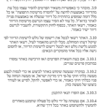
3.9. מובהר כי באפשרות משאיר הפרטים להסיר עצמו בכל עת
מהדיוור באמצעות לחיצה על "להסרה מרשימת התפוצה" או כל
מלל דומה שמופיע בתחתית כל דיוור שנשלח או באמצעות פנייה
לאתר בדוא"ל. כל עוד לא הסיר עצמו הנרשם מרשימת הדיוור
כאמור, רשאי האתר, בכפוף לחוק התקשורת, להעביר לנרשם
דיוור ישיר כאמור.
3.10. האתר רשאי לבטל את רישומו של גולש לרשימת הדיוור לפי
שיקול דעתו המוחלט. מבלי לגרוע מהאמור לעיל, רשאי האתר
למנוע גלישת גולש ו/או לבטל רישום לרשימת הדיוור, או לחסום
גישה אליו בכל אחד מהמקרים הבאים:
3.10.1. אם בעת השארת הפרטים ו/או הרכישה באתר נמסרו
במתכוון פרטים שגויים;
3.10.2. במקרה שנעשה שימוש באתר לביצוע או כדי לנסות לבצע
מעשה בלתי חוקי על-פי דיני מדינת ישראל, או מעשה הנחזה על
פניו כבלתי חוקי כאמור, או כדי לאפשר, להקל, לסייע או לעודד
ביצועו של מעשה כזה;
3.10.3. אם הופרו תנאי התקנון;
3.10.4. אם נעשתה על ידי גולש כל פעולה שתמנע מאחרים
להמשיך ולהשתמש באתר בכל דרך שהיא.