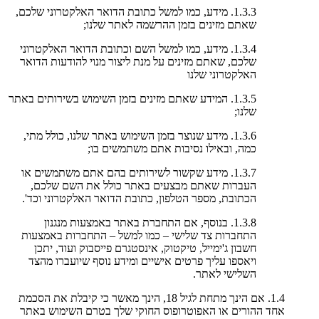
1.3.3. מידע, כמו למשל כתובת הדואר האלקטרוני שלכם,
שאתם מזינים בזמן ההרשמה לאתר שלנו;
1.3.4. מידע, כמו למשל השם וכתובת הדואר האלקטרוני
שלכם, שאתם מזינים על מנת ליצור מנוי להודעות הדואר
האלקטרוני שלנו
1.3.5. המידע שאתם מזינים בזמן השימוש בשירותים באתר
שלנו;
1.3.6. מידע שנוצר בזמן השימוש באתר שלנו, כולל מתי,
כמה, ובאילו נסיבות אתם משתמשים בו;
1.3.7. מידע שקשור לשירותים בהם אתם משתמשים או
העברות שאתם מבצעים באתר כולל את השם שלכם,
הכתובת, מספר הטלפון, כתובת הדואר האלקטרוני וכד'.
1.3.8. בנוסף, אם התחברת באתר באמצעות מנגנון
התחברות צד שלישי – כמו למשל – התחברות באמצעות
חשבון ג'ימייל, טיקטוק, אינסטגרם פייסבוק ועוד, יתכן
ויאספו עליך פרטים אישיים ומידע נוסף שיועברו מהצד
השלישי לאתר.
1.4. אם הינך מתחת לגיל 18, הינך מאשר כי קיבלת את הסכמת
אחד ההורים או האפוטרופוס החוקי שלך בטרם השימוש באתר