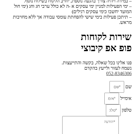
– במידה ויהיה צורך בהגעה נוספת, יחויב הלקוח בשילוח נוסף.
– ימי הפעילות למניין ימי עסקים א -ה לא כולל ערבי חג וחג (ימי חול
המועד יחשבו כימי עסקים
רגילים)
– תיתכן פעילות בימי שישי להפחתת עומסי עבודה אך ללא מחויבות
מראש.
שירות לקוחות
פופ אפ קיבוצי
פנו אלינו בכל שאלה, בקשה והתייעצות.
נשמח לעזור ולייעץ בהקדם
052-8346306
שם
אימייל
טלפון