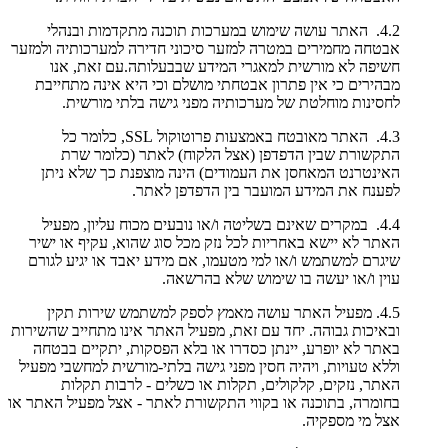
4.2. האתר עושה שימוש במערכות תוכנה מתקדמות ובנהלי
אבטחה מחמירים במטרה למזער סיכוני חדירה למערכותיה ולמזער
חשיפה לא מורשית למאגרי המידע שבבעלותה.עם זאת, אנו
מבהירים כי אין פתרון אבטחתי מושלם וכי היא אינה מתחייבת
לחסינות מוחלטת של מערכותיה מפני גישה בלתי מורשית.
4.3. האתר מאובטח באמצעות פרוטוקול SSL, כלומר כל
התקשורת שבין הדפדפן (אצל הלקוח) לאתר (כלומר שרת
האינטרנט המאחסן את העמודים) הינה מוצפנת כך שלא ניתן
לפענח את המידע המועבר בין הדפדפן לאתר.
4.4. במקרים שאינם בשליטה ו/או נובעים מכוח עליון, מפעיל
האתר לא יישא באחריות לכל נזק מכל סוג שהוא, עקיף או ישיר
שיגרם למשתמש ו/או למי מטעמו, אם מידע יאבד או יגיע לגורם
עוין ו/או יעשה בו שימוש שלא בהרשאה.
4.5. מפעיל האתר עושה מאמץ לספק למשתמש שירות תקין
ובאיכות גבוהה. יחד עם זאת, מפעיל האתר אינו מתחייב שהשירות
באתר לא יופרע, יינתן כסדרו או בלא הפסקות, יתקיים בבטחה
וללא טעויות, ויהיה חסין מפני גישה בלתי-מורשית למחשבי מפעיל
האתר, נזקים, קלקולים, תקלות או כשלים - לרבות תקלות
בחומרה, בתוכנה או בקווי התקשורת לאתר - אצל מפעיל האתר או
אצל מי מספקיה.