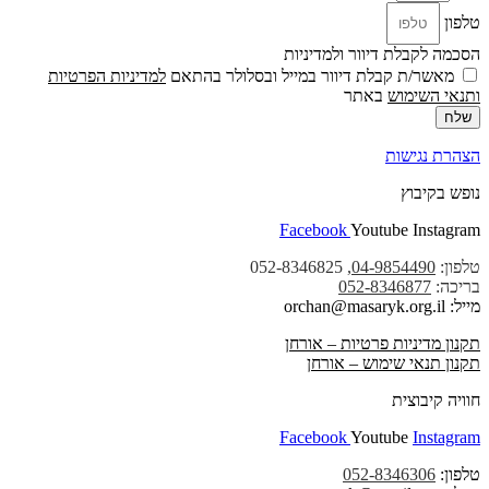
טלפון
הסכמה לקבלת דיוור ולמדיניות
מאשר/ת קבלת דיוור במייל ובסלולר בהתאם
למדיניות הפרטיות
ו
תנאי השימוש
באתר
שלח
הצהרת נגישות
נופש בקיבוץ
Facebook
Youtube
Instagram
טלפון:
04-9854490
, 052-8346825
בריכה:
052-8346877
מייל: orchan@masaryk.org.il
תקנון מדיניות פרטיות – אורחן
תקנון תנאי שימוש – אורחן
חוויה קיבוצית
Facebook
Youtube
Instagram
טלפון:
052-8346306