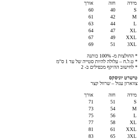
מידה
חזה
אורך
60
40
S
61
42
M
63
44
L
64
47
XL
67
49
XXL
69
51
3XL
* החולצות מ- 100% כותנה
* ט.ל.ח – עלולה להיות סטייה של עד 1 ס”מ
* לחישוב ההיקף מכפילים ב- 2
טישרט יוניסקס
צווארון עגול – שרוול קצר
מידה
חזה
אורך
71
51
S
73
54
M
75
56
L
77
58
XL
81
61
XXL
83
65
3XL