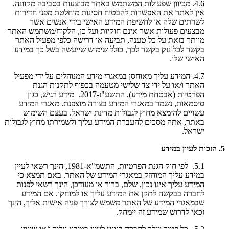
4.6. מכיוון שפעולות המשתמש באתר מבוצעות בסביבה מקוונה,
אין לאתר את האפשרות להבטיח חסינות מוחלטת מפני חדירות
לשרתים שלה או לחשיפת המידע האישי בידי אנשים אשר
מבצעים פעולות אשר אינם חוקיות ועל כן, הלקוח/משתמש האתר
מוותר בזאת על כל טענה, תביעה או דרישה כלפי מפעיל האתר
בקשר לכל נזק בקשר לכך, כולל שימוש שייעשה בשל כך במידע
האישי שלו.
4.7. המידע עליך מאוחסן במאגרי מידע המנוהלים על ידי מפעיל
האתר ו/או על ידי צד שלישי מטעמה בכפוף לתקנות הגנת
הפרטיות (אבטחת מידע), התשע"ז-2017. מידע רגיש, כגון
סיסמאות, נשמר במאגרי המידע בצורה מוצפנת. מאגרי המידע
עשויים להימצא מחוץ לגבולות מדינת ישראל. בעצם השימוש
באתר, אתה מסכים להעברת המידע עליך ולשמירתו מחוץ לגבולות
ישראל.
5. הזכות לעיון במידע
5.1. לפי חוק הגנת הפרטיות, התשמ"א-1981, הינך רשאי לעיין
במידע עליך המוחזק במאגרי המידע של האתר. באם תמצא כי
המידע עליך אינו נכון, שלם, ברור או מעודכן, הינך רשאי לפנות
לחברה בבקשה לתקן את המידע עליך או למוחקו. אם המידע
שבמאגרי המידע של האתר משמש לצורך פניה אישית אליך, הינך
זכאי לדרוש שמידע זה יימחק.