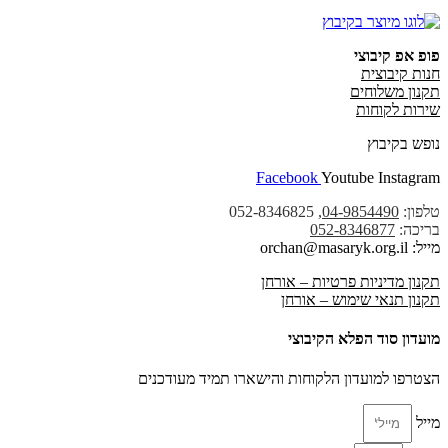
פופ אפ קיבוצי
חנות קיבוצית
תקנון משלוחים
שירות לקוחות
נופש בקיבוץ
Facebook
Youtube
Instagram
טלפון:
04-9854490
, 052-8346825
בריכה:
052-8346877
מייל: orchan@masaryk.org.il
תקנון מדיניות פרטיות – אורחן
תקנון תנאי שימוש – אורחן
מועדון סוד הפלא הקיבוצי
הצטרפו למועדון הלקוחות והישארו תמיד מעודכנים
מייל