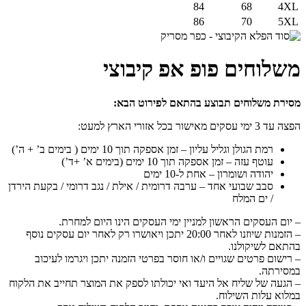
84
68
4XL
86
70
5XL
משלוחים פופ אפ קיבוצי
מסירת משלוחים תבוצע בהתאם לפירוט הבא:
הפצה עד 3 ימי עסקים מאישור בכל אזורי הארץ למעט:
רמת הגולן וגליל עליון – זמן אספקה תוך 10 ימים ( בימים ב’ + ה’)
עוטף עזה – זמן אספקה תוך 10 ימים (בימים א’ +ד’)
יהודה ושומרון – אחת ל-10 ימים
סבב שבועי אחד – ערבה דרומית / אילת / נגב דרומי / בקעת הירדן
/ ים המלח
– יום העסקים הראשון למניין ימי העסקים הינו היום למחרת.
– הזמנות שיוזנו לאחר 20:00 יתכן ויאושרו רק לאחר יום עסקים נוסף
בהתאם לשיקולנו.
– רישום פרטים שגויים ו/או חוסר בפרטי הזמנה יתכן ויגרמו לעיכוב
במסירתה.
– הגעה של שליח אל היעד ואי יכולתו לספק את המוצר תחייב את הלקוח
במלוא עלות השילוח.