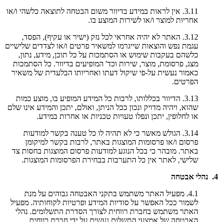
3.11. אין לראות במידע בדיוור משום הבטחה לתוצאה כלשהי ו/או
אחריות למוצר ו/או לשירות המוצע בו.
3.12. האתר לא יהיה אחראי לכל נזק (ישיר או עקיף), הפסד,
עגמת נפש והוצאות שייגרמו למשאיר פרטים ו/או לצדדים שלישיים
כלשהם בעקבות שימוש או הסתמכות על כל תוכן, מידע, נתון,
מצג, פרסומת, מוצר, שירות וכד' המופיעים בדיוור. כל הסתמכות
כאמור נעשית על-פי שיקול דעתו ואחריותו הבלעדית של משאיר
הפרטים.
3.13. הדיוור בכללותו, לרבות כל המידע המופיע בו, מוצע כמות
שהוא, ויהיה מדויק ונכון ככל הניתן, ואולם, יתכן והמידע אינו שלם
או לחלופין, יתכן ונפלו טעויות טכניות או אחרות במידע.
3.14. הגולש מאשר כי לא תהיה לו כל טענה בקשר למודעות
פרסום ו/או פרסומות המוצגות באתר, לרבות בקשר למיקומן
באתר. מובהר כי בכל הנוגע למודעות פרסום המוצגות בחסות צד
שלישי, לאתר אין כל התערבות בבחירת הפרסומות המוצגות.
4. נהלי אבטחה
4.1. מפעיל האתר משתמש בתקני האבטחה גבוהים על מנת
לשמור ככל האפשר על סודיות המידע ופרטיות לקוחותיה. מפעיל
האתר משתמש בחברת רווחית לצורך הסדרת התשלומים. נהלי
האבטחה של אמצעי התשלום נעשית על ידי חברת רווחית.