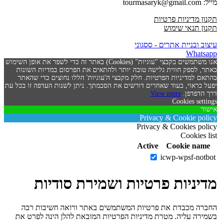
מייל: tourmasaryk@gmail.com
תקנון מדיניות פרטיות
תקנון תנאי שימוש
עיצוב ובניית אתרים - ססגוני
Whatsapp
אנו משתמשים בקבצי "עוגיות" (Cookies) באתר זה כדי לשפר את אופן השימוש
באתר, לספק חווית גלישה טובה יותר ולהתאים את הפרסום במדיות השונות
בהתאם למדיניות הפרטיות. חלק מקבצי ה'עוגיות' הללו נחוצים כדי שהאתר
יפעל כראוי, בעוד שאחרים דורשים את הסכמתך. ניתן לשנות העדפה זו בכל עת
דרך הדפדפן.
View more
Cookies settings
אישור
Privacy & Cookie policy
Privacy & Cookies policy
Cookies list
Active
Cookie name
icwp-wpsf-notbot
מדיניות פרטיות ושמירת סודיות
החברה מכבדת את פרטיות המשתמשים באתר ורואה חשיבות רבה
בשמירה עליה. מטרת מדיניות הפרטיות המובאת להלן הינה לפרט את