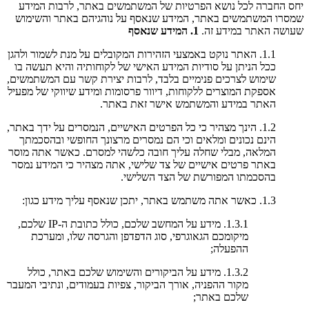
יחס החברה לכל נושא הפרטיות של המשתמשים באתר, לרבות המידע
שמסרו המשתמשים באתר, המידע שנאסף על נוהגיהם באתר והשימוש
שעושה האתר במידע זה.
1. המידע שנאסף
1.1. האתר נוקט באמצעי הזהירות המקובלים על מנת לשמור ולהגן
ככל הניתן על סודיות המידע האישי של לקוחותיה והיא תעשה בו
שימוש לצרכים פנימיים בלבד, לרבות יצירת קשר עם המשתמשים,
אספקת המוצרים ללקוחות, דיוור פרסומות ומידע שיווקי של מפעיל
האתר במידע והמשתמש אישר זאת באתר.
1.2. הינך מצהיר כי כל הפרטים האישיים, הנמסרים על ידך באתר,
הינם נכונים ומלאים וכי הם נמסרים מרצונך החופשי ובהסכמתך
המלאה, מבלי שחלה עליך חובה כלשהי למסרם. כאשר אתה מוסר
באתר פרטים אישיים של צד שלישי, אתה מצהיר כי המידע נמסר
בהסכמתו המפורשת של הצד השלישי.
1.3. כאשר אתה משתמש באתר, יתכן שנאסף עליך מידע כגון:
1.3.1. מידע על המחשב שלכם, כולל כתובת ה-IP שלכם,
מיקומכם הגאוגרפי, סוג הדפדפן והגרסה שלו, ומערכת
ההפעלה;
1.3.2. מידע על הביקורים והשימוש שלכם באתר, כולל
מקור ההפניה, אורך הביקור, צפיות בעמודים, ונתיבי המעבר
שלכם באתר;