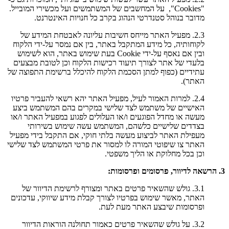
"Cookies", על המחשבים של המשתמשים ועל מכשירי המובייל.
מדובר בנוהל סטנדרטי הנהוג בקרב כל חנויות האינטרנט.
2.3. מפעיל האתר מייחס חשיבות עליונה לאבטחת המידע של
לקוחותיה, כל מידע המתקבל באתר, בין אם נמסר על-ידי הלקוח
ובין אם נאסף על-ידי Cookie בעת שימוש באתר, הוא לשימוש
בלעדי של אתר לצורך תיעוד רכישות הלקוח וכן לטובת מבצעים
עתידיים (כפוף למתן הסכמת הלקוח להיכלל ברשימת התפוצה של
האתר).
2.4. למרות האמור לעיל, מפעיל האתר יהא רשאי להעביר פרטיו
האישיים של משתמש לצד שלישי במקרים בהם המשתמש ביצע
מעשה או מחדל הפוגעים ו/או העלולים לפגוע במפעיל האתר ו/או
בצדדים שלישיים כלשהם, המשתמש עשה שימוש בשירותי
מעפילת האתר לביצוע מעשה בלתי חוקי, אם התקבל בידי מפעיל
האתר צו שיפוטי המורה לו למסור את פרטי המשתמש לצד שלישי
וכן בכל מחלוקת או הליך משפטי.
3. הרשאה לדיוור, פרסומים ופרסומות:
3.1. גולש שהשאיר פרטים באתר ומצורף לרשימת הדיוור של
האתר, מאשר שימוש בפרטיו לצורך קבלת מידע שיווקי, עדכונים
ופרסומות שיבצע האתר מעת לעת.
3.2. על גולש שהשאיר פרטים כאמור תחולנה הוראות הדיוור