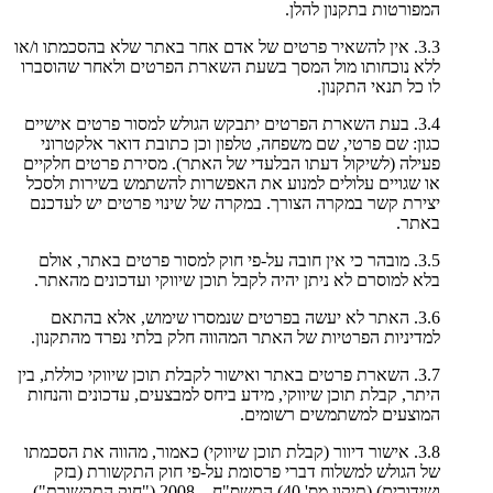
המפורטות בתקנון להלן.
3.3. אין להשאיר פרטים של אדם אחר באתר שלא בהסכמתו ו/או
ללא נוכחותו מול המסך בשעת השארת הפרטים ולאחר שהוסברו
לו כל תנאי התקנון.
3.4. בעת השארת הפרטים יתבקש הגולש למסור פרטים אישיים
כגון: שם פרטי, שם משפחה, טלפון וכן כתובת דואר אלקטרוני
פעילה (לשיקול דעתו הבלעדי של האתר). מסירת פרטים חלקיים
או שגויים עלולים למנוע את האפשרות להשתמש בשירות ולסכל
יצירת קשר במקרה הצורך. במקרה של שינוי פרטים יש לעדכנם
באתר.
3.5. מובהר כי אין חובה על-פי חוק למסור פרטים באתר, אולם
בלא למוסרם לא ניתן יהיה לקבל תוכן שיווקי ועדכונים מהאתר.
3.6. האתר לא יעשה בפרטים שנמסרו שימוש, אלא בהתאם
למדיניות הפרטיות של האתר המהווה חלק בלתי נפרד מהתקנון.
3.7. השארת פרטים באתר ואישור לקבלת תוכן שיווקי כוללת, בין
היתר, קבלת תוכן שיווקי, מידע ביחס למבצעים, עדכונים והנחות
המוצעים למשתמשים רשומים.
3.8. אישור דיוור (קבלת תוכן שיווקי) כאמור, מהווה את הסכמתו
של הגולש למשלוח דברי פרסומת על-פי חוק התקשורת (בזק
ושידורים) (תיקון מס' 40) התשס"ח – 2008 ("חוק התקשורת").