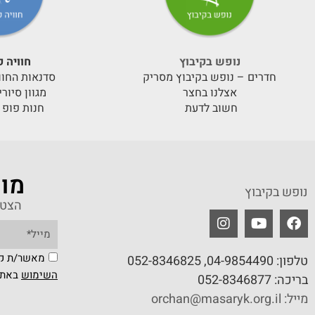
נופש בקיבוץ
חוויה ק
חדרים – נופש בקיבוץ מסריק
סדנאות החוו
אצלנו בחצר
מגוון סיור
חשוב לדעת
חנות פופ 
מוע
נופש בקיבוץ
הצטר
מאשר/ת קב
טלפון:
04-9854490
, 052-8346825
השימוש
באת
בריכה:
052-8346877
מייל: orchan@masaryk.org.il