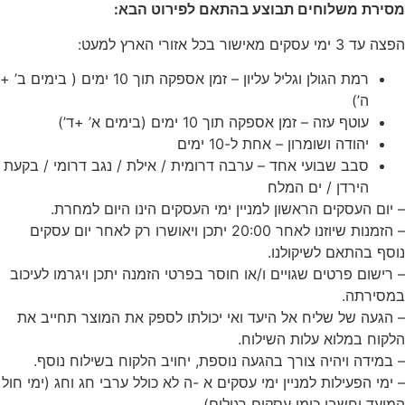
מסירת משלוחים תבוצע בהתאם לפירוט הבא:
הפצה עד 3 ימי עסקים מאישור בכל אזורי הארץ למעט:
רמת הגולן וגליל עליון – זמן אספקה תוך 10 ימים ( בימים ב’ +
ה’)
עוטף עזה – זמן אספקה תוך 10 ימים (בימים א’ +ד’)
יהודה ושומרון – אחת ל-10 ימים
סבב שבועי אחד – ערבה דרומית / אילת / נגב דרומי / בקעת
הירדן / ים המלח
– יום העסקים הראשון למניין ימי העסקים הינו היום למחרת.
– הזמנות שיוזנו לאחר 20:00 יתכן ויאושרו רק לאחר יום עסקים
נוסף בהתאם לשיקולנו.
– רישום פרטים שגויים ו/או חוסר בפרטי הזמנה יתכן ויגרמו לעיכוב
במסירתה.
– הגעה של שליח אל היעד ואי יכולתו לספק את המוצר תחייב את
הלקוח במלוא עלות השילוח.
– במידה ויהיה צורך בהגעה נוספת, יחויב הלקוח בשילוח נוסף.
– ימי הפעילות למניין ימי עסקים א -ה לא כולל ערבי חג וחג (ימי חול
המועד יחשבו כימי עסקים
רגילים)