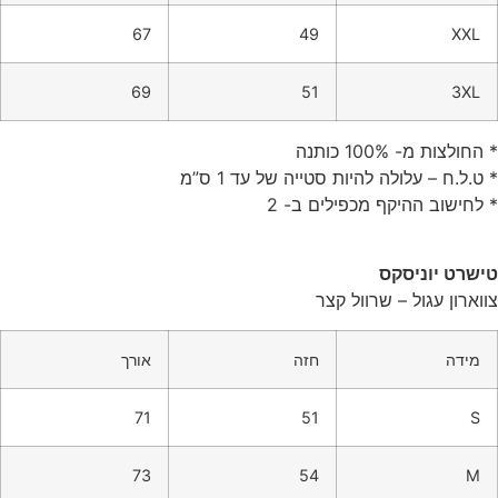
67
49
XXL
69
51
3XL
* החולצות מ- 100% כותנה
* ט.ל.ח – עלולה להיות סטייה של עד 1 ס”מ
* לחישוב ההיקף מכפילים ב- 2
טישרט יוניסקס
צווארון עגול – שרוול קצר
מידה
חזה
אורך
71
51
S
73
54
M