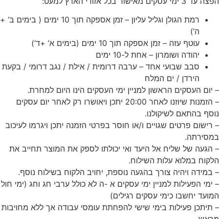
הפצה עד 3 ימי עסקים מאישור בכל אזורי הארץ למעט:
רמת הגולן וגליל עליון – זמן אספקה תוך 10 ימים ( בימים ב’ +
ה’)
עוטף עזה – זמן אספקה תוך 10 ימים (בימים א’ +ד’)
יהודה ושומרון – אחת ל-10 ימים
סבב שבועי אחד – ערבה דרומית / אילת / נגב דרומי / בקעת
הירדן / ים המלח
– יום העסקים הראשון למניין ימי העסקים הינו היום למחרת.
– הזמנות שיוזנו לאחר 20:00 יתכן ויאושרו רק לאחר יום עסקים
נוסף בהתאם לשיקולנו.
– רישום פרטים שגויים ו/או חוסר בפרטי הזמנה יתכן ויגרמו לעיכוב
במסירתה.
– הגעה של שליח אל היעד ואי יכולתו לספק את המוצר תחייב את
הלקוח במלוא עלות השילוח.
– במידה ויהיה צורך בהגעה נוספת, יחויב הלקוח בשילוח נוסף.
– ימי הפעילות למניין ימי עסקים א -ה לא כולל ערבי חג וחג (ימי חול
המועד יחשבו כימי עסקים
רגילים)
– תיתכן פעילות בימי שישי להפחתת עומסי עבודה אך ללא מחויבות