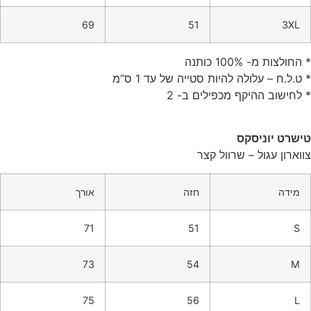
69
51
3XL
* החולצות מ- 100% כותנה
* ט.ל.ח – עלולה להיות סטייה של עד 1 ס”מ
* לחישוב ההיקף מכפילים ב- 2
טישרט יוניסקס
צווארון עגול – שרוול קצר
מידה
חזה
אורך
71
51
S
73
54
M
75
56
L