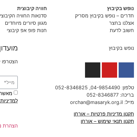
נופש בקיבוץ
חוויה קיבוצית
חדרים – נופש בקיבוץ מסריק
סדנאות החוויה הקיבוצי
אצלנו בחצר
מגוון סיורים מיוחדים
חשוב לדעת
חנות פופ אפ קיבוצי
מועדון
נופש בקיבוץ
הצטרפו ל
טלפון:
04-9854490
, 052-8346825
מאשר/ת
בריכה:
052-8346877
למדיניות
מייל: orchan@masaryk.org.il
תקנון מדיניות פרטיות – אורחן
תקנון תנאי שימוש – אורחן
הצהרת נג