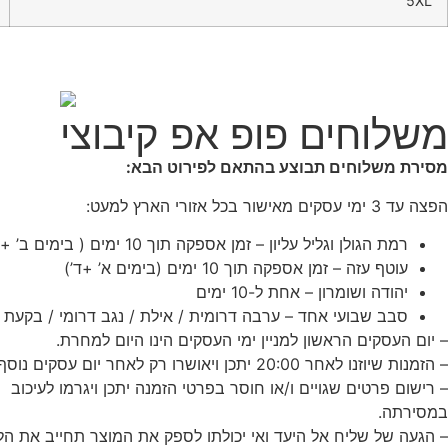
5XL
משלוחים פופ אפ קיבוצי
מסירת משלוחים תבוצע בהתאם לפירוט הבא:
הפצה עד 3 ימי עסקים מאישור בכל אזורי הארץ למעט:
רמת הגולן וגליל עליון – זמן אספקה תוך 10 ימים ( בימים ב’ + ה’)
עוטף עזה – זמן אספקה תוך 10 ימים (בימים א’ +ד’)
יהודה ושומרון – אחת ל-10 ימים
סבב שבועי אחד – ערבה דרומית / אילת / נגב דרומי / בקעת ה
– יום העסקים הראשון למניין ימי העסקים הינו היום למחרת.
– הזמנות שיוזנו לאחר 20:00 יתכן ויאושרו רק לאחר יום עסקים נוסף בהתאם לשיקולנו.
– רישום פרטים שגויים ו/או חוסר בפרטי הזמנה יתכן ויגרמו לעיכוב
במסירתה.
– הגעה של שליח אל היעד ואי יכולתו לספק את המוצר תחייב את הל