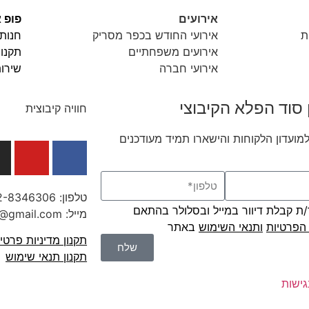
אירועים
פופ א
ת
אירועי החודש בכפר מסריק
חנות 
אירועים משפחתיים
תקנון
אירועי חברה
שירות
 סוד הפלא הקיבוצי
חוויה קיבוצית
מועדון הלקוחות והישארו תמיד מעודכנים
טלפון:
2-8346306
 קבלת דיוור במייל ובסלולר בהתאם
מייל: tourmasaryk@gmail.com
 הפרטיות
ו
תנאי השימוש
באתר
תקנון מדיניות פרטי
שלח
תקנון תנאי שימוש
ישות