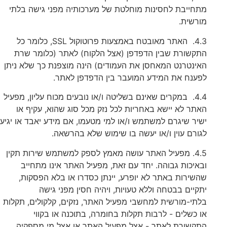
מתחייבת לחסינות מוחלטת של מערכותיה מפני גישה בלתי
מורשית.
4.3. האתר מאובטח באמצעות פרוטוקול SSL, כלומר כל
התקשורת שבין הדפדפן (אצל הלקוח) לאתר (כלומר שרת
האינטרנט המאחסן את העמודים) הינה מוצפנת כך שלא ניתן
לפענח את המידע המועבר בין הדפדפן לאתר.
4.4. במקרים שאינם בשליטה ו/או נובעים מכוח עליון, מפעיל
האתר לא יישא באחריות לכל נזק מכל סוג שהוא, עקיף או
ישיר שיגרם למשתמש ו/או למי מטעמו, אם מידע יאבד או יגיע
לגורם עוין ו/או יעשה בו שימוש שלא בהרשאה.
4.5. מפעיל האתר עושה מאמץ לספק למשתמש שירות תקין
ובאיכות גבוהה. יחד עם זאת, מפעיל האתר אינו מתחייב
שהשירות באתר לא יופרע, יינתן כסדרו או בלא הפסקות,
יתקיים בבטחה וללא טעויות, ויהיה חסין מפני גישה
בלתי-מורשית למחשבי מפעיל האתר, נזקים, קלקולים, תקלות
או כשלים - לרבות תקלות בחומרה, בתוכנה או בקווי
התקשורת לאתר - אצל מפעיל האתר או אצל מי מספקיה.