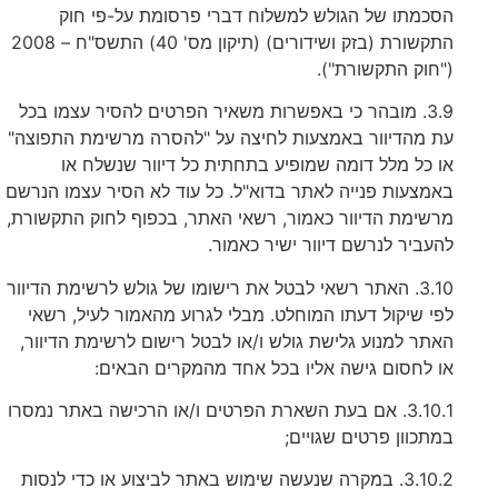
הסכמתו של הגולש למשלוח דברי פרסומת על-פי חוק
התקשורת (בזק ושידורים) (תיקון מס' 40) התשס"ח – 2008
("חוק התקשורת").
3.9. מובהר כי באפשרות משאיר הפרטים להסיר עצמו בכל
עת מהדיוור באמצעות לחיצה על "להסרה מרשימת התפוצה"
או כל מלל דומה שמופיע בתחתית כל דיוור שנשלח או
באמצעות פנייה לאתר בדוא"ל. כל עוד לא הסיר עצמו הנרשם
מרשימת הדיוור כאמור, רשאי האתר, בכפוף לחוק התקשורת,
להעביר לנרשם דיוור ישיר כאמור.
3.10. האתר רשאי לבטל את רישומו של גולש לרשימת הדיוור
לפי שיקול דעתו המוחלט. מבלי לגרוע מהאמור לעיל, רשאי
האתר למנוע גלישת גולש ו/או לבטל רישום לרשימת הדיוור,
או לחסום גישה אליו בכל אחד מהמקרים הבאים:
3.10.1. אם בעת השארת הפרטים ו/או הרכישה באתר נמסרו
במתכוון פרטים שגויים;
3.10.2. במקרה שנעשה שימוש באתר לביצוע או כדי לנסות