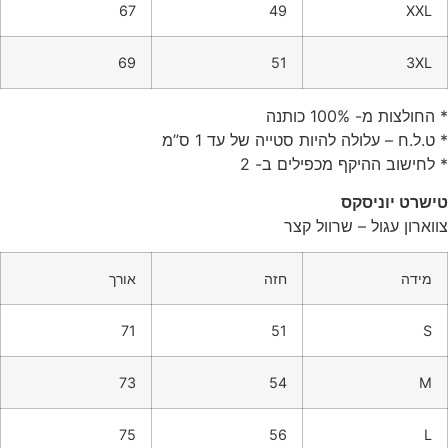
67
49
XXL
69
51
3XL
* החולצות מ- 100% כותנה
* ט.ל.ח – עלולה להיות סטייה של עד 1 ס”מ
* לחישוב ההיקף מכפילים ב- 2
טישרט יוניסקס
צווארון עגול – שרוול קצר
מידה
חזה
אורך
71
51
S
73
54
M
75
56
L