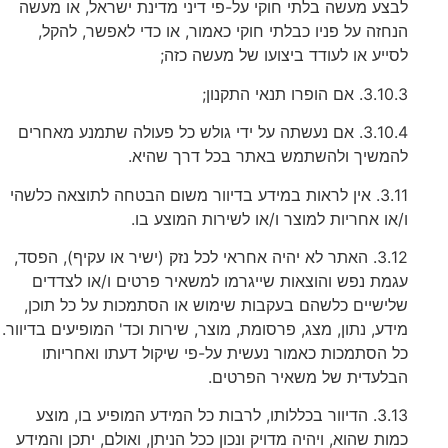
לבצע מעשה בלתי חוקי על-פי דיני מדינת ישראל, או מעשה
הנחזה על פניו כבלתי חוקי כאמור, או כדי לאפשר, להקל,
לסייע או לעודד ביצועו של מעשה כזה;
3.10.3. אם הופרו תנאי התקנון;
3.10.4. אם נעשתה על ידי גולש כל פעולה שתמנע מאחרים
להמשיך ולהשתמש באתר בכל דרך שהיא.
3.11. אין לראות במידע בדיוור משום הבטחה לתוצאה כלשהי
ו/או אחריות למוצר ו/או לשירות המוצע בו.
3.12. האתר לא יהיה אחראי לכל נזק (ישיר או עקיף), הפסד,
עגמת נפש והוצאות שייגרמו למשאיר פרטים ו/או לצדדים
שלישיים כלשהם בעקבות שימוש או הסתמכות על כל תוכן,
מידע, נתון, מצג, פרסומת, מוצר, שירות וכד' המופיעים בדיוור.
כל הסתמכות כאמור נעשית על-פי שיקול דעתו ואחריותו
הבלעדית של משאיר הפרטים.
3.13. הדיוור בכללותו, לרבות כל המידע המופיע בו, מוצע
כמות שהוא, ויהיה מדויק ונכון ככל הניתן, ואולם, יתכן והמידע