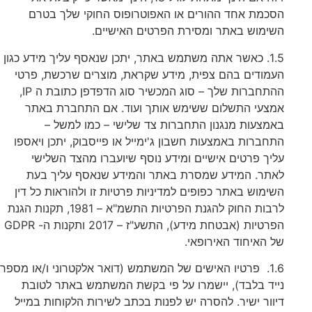
הסכמת אחד ההורים או האפוטרופוס החוקי שלך בטרם
השימוש באתר ומסירת הפרטים האישיים.
1.5. כאשר אתה משתמש באתר, יתכן שנאסף עליך מידע כגון
העמודים בהם צפית, מידע שקראת, מוצרים שרכשת, פרטי
ההתחברות שלך – סוג המכשיר סוג הדפדפן כתובת ה IP,
אמצעי התשלום ששימש אותך ועוד. אם התחברת באתר
באמצעות מנגנון התחברות צד שלישי – כמו למשל –
התחברות באמצעות חשבון ג'ימייל או פייסבוק, יתכן ויאספו
עליך פרטים אישיים ומידע נוסף שיועברו מהצד השלישי
לאתר. המידע שמסרת באתר והמידע שנאסף עליך בעת
השימוש באתר כפופים למדיניות פרטיות זו ולהוראות כל דין
לרבות החוק להגנת הפרטיות התשמ"א – 1981, תקנות הגנת
הפרטיות (אבטחת מידע), התשע"ז – 2017 ותקנות ה- GDPR
של האיחוד האירופאי.
1.6. פרטיו האישים של המשתמש (דואר אלקטרוני ו/או מספר
נייד בלבד), יישמרו על פי בקשת המשתמש באתר לטובת
דיוור ישיר. להסרה יש לפנות בכתב לשירות הלקוחות במייל