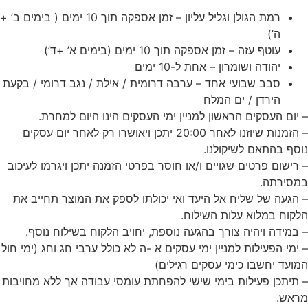
רמת הגולן וגליל עליון – זמן אספקה תוך 10 ימים ( בימים ב’ +
ה’)
עוטף עזה – זמן אספקה תוך 10 ימים (בימים א’ +ד’)
יהודה ושומרון – אחת ל-10 ימים
סבב שבועי אחד – ערבה דרומית / אילת / נגב דרומי / בקעת
הירדן / ים המלח
– יום העסקים הראשון למניין ימי העסקים הינו היום למחרת.
– הזמנות שיוזנו לאחר 20:00 יתכן ויאושרו רק לאחר יום עסקים
נוסף בהתאם לשיקולנו.
– רישום פרטים שגויים ו/או חוסר בפרטי הזמנה יתכן ויגרמו לעיכוב
במסירתה.
– הגעה של שליח אל היעד ואי יכולתו לספק את המוצר תחייב את
הלקוח במלוא עלות השילוח.
– במידה ויהיה צורך בהגעה נוספת, יחויב הלקוח בשילוח נוסף.
– ימי הפעילות למניין ימי עסקים א -ה לא כולל ערבי חג וחג (ימי חול
המועד יחשבו כימי עסקים
רגילים)
– תיתכן פעילות בימי שישי להפחתת עומסי עבודה אך ללא מחויבות
מראש.