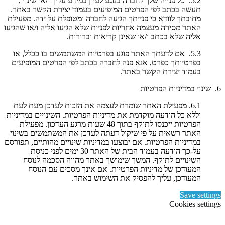
5.2. כל פנייה שלך לחברה בנוגע לעיון במידע עליך ו/או שינויו,
תעשה בכתב לפי הפרטים המופיעים בעמוד יצירת הקשר באתר.
מחובתך לוודא כי פנייתך הגיעה לחברה ומטופלת על ידה. מפעילת
האתר מסירה מעצמה אחריות לפניות שלא הגיעו אליה ו/או שהגיעו
אליה שלא בכתב ו/או שאינן קריאות וברורות.
5.3. אם לדעתך האתר פוגע בפרטיות המשתמשים בו ככלל, או
בפרטיותך כפרט, אנא פנה לחברה בכתב לפי הפרטים המופיעים
בעמוד יצירת הקשר באתר.
6. שינוי במדיניות הפרטיות
6.1. מפעילת האתר שומרת לעצמה את הזכות לעדכן מעת לעת
וללא כל הודעה מוקדמת את מדיניות הפרטיות. השינויים במדיניות
הפרטיות ייכנסו לתוקף בתוך 48 שעות מרגע העדכון. מפעילת
האתר רשאית על פי שיקול דעתה לעדכן את המשתמשים בשינוי
במדיניות הפרטיות. אם יבוצעו במדיניות שינויים מהותיים, תפורסם
על-כך הודעה בעמוד הבית של האתר 30 ימים לפני כניסת
השינויים לתוקף. המשך שימושך באתר מהווה הסכמה לנוסח
המעודכן של מדיניות הפרטיות. אם אינך מסכים עם הנוסח
המעודכן, עליך להפסיק את השימוש באתר.
Save settings
Cookies settings