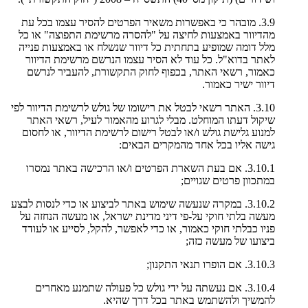
3.9. מובהר כי באפשרות משאיר הפרטים להסיר עצמו בכל עת
מהדיוור באמצעות לחיצה על "להסרה מרשימת התפוצה" או כל
מלל דומה שמופיע בתחתית כל דיוור שנשלח או באמצעות פנייה
לאתר בדוא"ל. כל עוד לא הסיר עצמו הנרשם מרשימת הדיוור
כאמור, רשאי האתר, בכפוף לחוק התקשורת, להעביר לנרשם
דיוור ישיר כאמור.
3.10. האתר רשאי לבטל את רישומו של גולש לרשימת הדיוור לפי
שיקול דעתו המוחלט. מבלי לגרוע מהאמור לעיל, רשאי האתר
למנוע גלישת גולש ו/או לבטל רישום לרשימת הדיוור, או לחסום
גישה אליו בכל אחד מהמקרים הבאים:
3.10.1. אם בעת השארת הפרטים ו/או הרכישה באתר נמסרו
במתכוון פרטים שגויים;
3.10.2. במקרה שנעשה שימוש באתר לביצוע או כדי לנסות לבצע
מעשה בלתי חוקי על-פי דיני מדינת ישראל, או מעשה הנחזה על
פניו כבלתי חוקי כאמור, או כדי לאפשר, להקל, לסייע או לעודד
ביצועו של מעשה כזה;
3.10.3. אם הופרו תנאי התקנון;
3.10.4. אם נעשתה על ידי גולש כל פעולה שתמנע מאחרים
להמשיך ולהשתמש באתר בכל דרך שהיא.