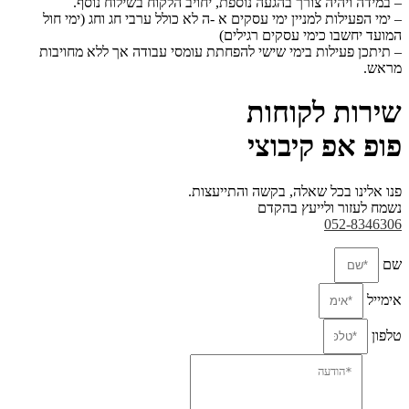
– במידה ויהיה צורך בהגעה נוספת, יחויב הלקוח בשילוח נוסף.
– ימי הפעילות למניין ימי עסקים א -ה לא כולל ערבי חג וחג (ימי חול
המועד יחשבו כימי עסקים
רגילים)
– תיתכן פעילות בימי שישי להפחתת עומסי עבודה אך ללא מחויבות
מראש.
שירות לקוחות
פופ אפ קיבוצי
פנו אלינו בכל שאלה, בקשה והתייעצות.
נשמח לעזור ולייעץ בהקדם
052-8346306
שם
אימייל
טלפון