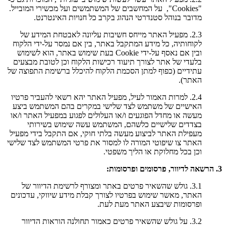
"Cookies", על המחשבים של המשתמשים ועל מכשירי המובייל.
מדובר בנוהל סטנדרטי הנהוג בקרב כל חנויות האינטרנט.
2.3. מפעיל האתר מייחס חשיבות עליונה לאבטחת המידע של
לקוחותיה, כל מידע המתקבל באתר, בין אם נמסר על-ידי הלקוח
ובין אם נאסף על-ידי Cookie בעת שימוש באתר, הוא לשימוש
בלעדי של אתר לצורך תיעוד רכישות הלקוח וכן לטובת מבצעים
עתידיים (כפוף למתן הסכמת הלקוח להיכלל ברשימת התפוצה של
האתר).
2.4. למרות האמור לעיל, מפעיל האתר יהא רשאי להעביר פרטיו
האישיים של משתמש לצד שלישי במקרים בהם המשתמש ביצע
מעשה או מחדל הפוגעים ו/או העלולים לפגוע במפעיל האתר ו/או
בצדדים שלישיים כלשהם, המשתמש עשה שימוש בשירותי
מעפילת האתר לביצוע מעשה בלתי חוקי, אם התקבל בידי מפעיל
האתר צו שיפוטי המורה לו למסור את פרטי המשתמש לצד שלישי
וכן בכל מחלוקת או הליך משפטי.
3. הרשאה לדיוור, פרסומים ופרסומות:
3.1. גולש שהשאיר פרטים באתר ומצורף לרשימת הדיוור של
האתר, מאשר שימוש בפרטיו לצורך קבלת מידע שיווקי, עדכונים
ופרסומות שיבצע האתר מעת לעת.
3.2. על גולש שהשאיר פרטים כאמור תחולנה הוראות הדיוור