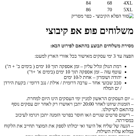
84
68
4XL
86
70
5XL
משלוחים פופ אפ קיבוצי
מסירת משלוחים תבוצע בהתאם לפירוט הבא:
הפצה עד 3 ימי עסקים מאישור בכל אזורי הארץ למעט:
רמת הגולן וגליל עליון – זמן אספקה תוך 10 ימים ( בימים ב’ + ה’)
עוטף עזה – זמן אספקה תוך 10 ימים (בימים א’ +ד’)
יהודה ושומרון – אחת ל-10 ימים
סבב שבועי אחד – ערבה דרומית / אילת / נגב דרומי / בקעת הירדן
/ ים המלח
– יום העסקים הראשון למניין ימי העסקים הינו היום למחרת.
– הזמנות שיוזנו לאחר 20:00 יתכן ויאושרו רק לאחר יום עסקים נוסף
בהתאם לשיקולנו.
– רישום פרטים שגויים ו/או חוסר בפרטי הזמנה יתכן ויגרמו לעיכוב
במסירתה.
– הגעה של שליח אל היעד ואי יכולתו לספק את המוצר תחייב את הלקוח
במלוא עלות השילוח.