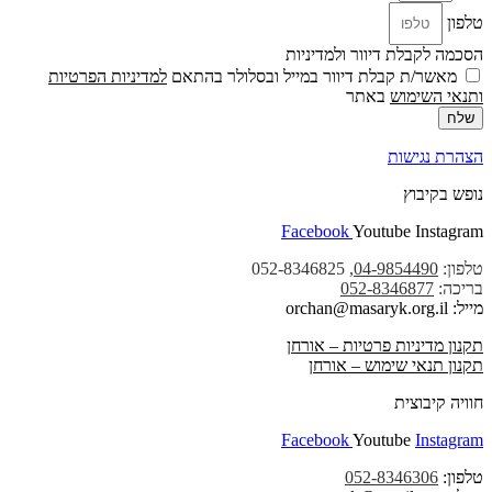
טלפון
הסכמה לקבלת דיוור ולמדיניות
מאשר/ת קבלת דיוור במייל ובסלולר בהתאם
למדיניות הפרטיות
ו
תנאי השימוש
באתר
שלח
הצהרת נגישות
נופש בקיבוץ
Facebook
Youtube
Instagram
טלפון:
04-9854490
, 052-8346825
בריכה:
052-8346877
מייל: orchan@masaryk.org.il
תקנון מדיניות פרטיות – אורחן
תקנון תנאי שימוש – אורחן
חוויה קיבוצית
Facebook
Youtube
Instagram
טלפון:
052-8346306