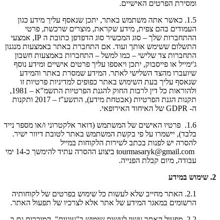
ומסירת הפרטים האישיים.
1.5. כאשר אתה משתמש באתר, יתכן שנאסף עליך מידע כגון
העמודים בהם צפית, מידע שקראת, מוצרים שרכשת, פרטי
ההתחברות שלך – סוג המכשיר סוג הדפדפן כתובת ה IP, אמצעי
התשלום ששימש אותך ועוד. אם התחברת באתר באמצעות מנגנון
התחברות צד שלישי – כמו למשל – התחברות באמצעות חשבון
ג'ימייל או פייסבוק, יתכן ויאספו עליך פרטים אישיים ומידע נוסף
שיועברו מהצד השלישי לאתר. המידע שמסרת באתר והמידע
שנאסף עליך בעת השימוש באתר כפופים למדיניות פרטיות זו
ולהוראות כל דין לרבות החוק להגנת הפרטיות התשמ"א – 1981,
תקנות הגנת הפרטיות (אבטחת מידע), התשע"ז – 2017 ותקנות
ה- GDPR של האיחוד האירופאי.
1.6. פרטיו האישים של המשתמש (דואר אלקטרוני ו/או מספר נייד
בלבד), יישמרו על פי בקשת המשתמש באתר לטובת דיוור ישיר.
להסרה יש לפנות בכתב לשירות הלקוחות במייל
tourmasaryk@gmail.com ביצוע ההסרה עתיד להימשך כ-14 ימי
עבודה, מיום קבלת הפנייה.
2. שימוש במידע
2.1. האתר מחייב שלא לעשות כל שימוש בפרטים של לקוחותיה
הרשומים במאגר המידע של אתר אלא לצרכיו של תפעול האתר.
2.2. מפעיל האתר עשוי לעשות שימוש ב"עוגיות", המוכרות גם כ-