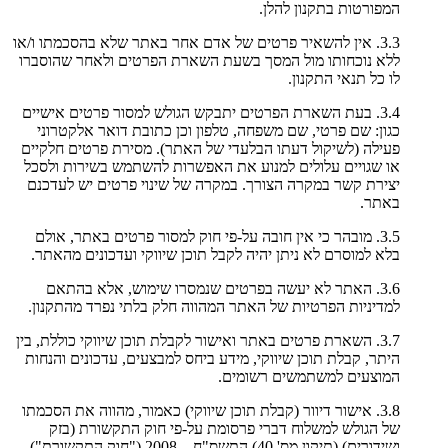
המפורטות בתקנון להלן.
3.3. אין להשאיר פרטים של אדם אחר באתר שלא בהסכמתו ו/או
ללא נוכחותו מול המסך בשעת השארת הפרטים ולאחר שהוסברו
לו כל תנאי התקנון.
3.4. בעת השארת הפרטים יתבקש הגולש למסור פרטים אישיים
כגון: שם פרטי, שם משפחה, טלפון וכן כתובת דואר אלקטרוני
פעילה (לשיקול דעתו הבלעדי של האתר). מסירת פרטים חלקיים
או שגויים עלולים למנוע את האפשרות להשתמש בשירות ולסכל
יצירת קשר במקרה הצורך. במקרה של שינוי פרטים יש לעדכנם
באתר.
3.5. מובהר כי אין חובה על-פי חוק למסור פרטים באתר, אולם
בלא למוסרם לא ניתן יהיה לקבל תוכן שיווקי ועדכונים מהאתר.
3.6. האתר לא יעשה בפרטים שנמסרו שימוש, אלא בהתאם
למדיניות הפרטיות של האתר המהווה חלק בלתי נפרד מהתקנון.
3.7. השארת פרטים באתר ואישור לקבלת תוכן שיווקי כוללת, בין
היתר, קבלת תוכן שיווקי, מידע ביחס למבצעים, עדכונים והנחות
המוצעים למשתמשים רשומים.
3.8. אישור דיוור (קבלת תוכן שיווקי) כאמור, מהווה את הסכמתו
של הגולש למשלוח דברי פרסומת על-פי חוק התקשורת (בזק
ושידורים) (תיקון מס' 40) התשס"ח – 2008 ("חוק התקשורת").