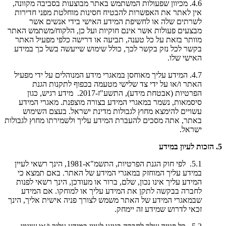
4.6. מכיוון שפעולות המשתמש באתר מבוצעות בסביבה מקוונה,
אין לאתר את האפשרות להבטיח חסינות מוחלטת מפני חדירות
לשרתים שלה או לחשיפת המידע האישי בידי אנשים אשר
מבצעים פעולות אשר אינם חוקיות ועל כן, הלקוח/משתמש האתר
מוותר בזאת על כל טענה, תביעה או דרישה כלפי מפעיל האתר
בקשר לכל נזק בקשר לכך, כולל שימוש שייעשה בשל כך במידע
האישי שלו.
4.7. המידע עליך מאוחסן במאגרי מידע המנוהלים על ידי מפעיל
האתר ו/או על ידי צד שלישי מטעמה בכפוף לתקנות הגנת
הפרטיות (אבטחת מידע), התשע"ז-2017. מידע רגיש, כגון
סיסמאות, נשמר במאגרי המידע בצורה מוצפנת. מאגרי המידע
עשויים להימצא מחוץ לגבולות מדינת ישראל. בעצם השימוש
באתר, אתה מסכים להעברת המידע עליך ולשמירתו מחוץ לגבולות
ישראל.
5. הזכות לעיון במידע
5.1. לפי חוק הגנת הפרטיות, התשמ"א-1981, הינך רשאי לעיין
במידע עליך המוחזק במאגרי המידע של האתר. באם תמצא כי
המידע עליך אינו נכון, שלם, ברור או מעודכן, הינך רשאי לפנות
לחברה בבקשה לתקן את המידע עליך או למוחקו. אם המידע
שבמאגרי המידע של האתר משמש לצורך פניה אישית אליך, הינך
זכאי לדרוש שמידע זה יימחק.