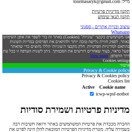
מייל: tourmasaryk@gmail.com
תקנון מדיניות פרטיות
תקנון תנאי שימוש
עיצוב ובניית אתרים - ססגוני
Whatsapp
אנו משתמשים בקבצי "עוגיות" (Cookies) באתר זה כדי לשפר את אופן השימוש
באתר, לספק חווית גלישה טובה יותר ולהתאים את הפרסום במדיות השונות
בהתאם למדיניות הפרטיות. חלק מקבצי ה'עוגיות' הללו נחוצים כדי שהאתר
יפעל כראוי, בעוד שאחרים דורשים את הסכמתך. ניתן לשנות העדפה זו בכל עת
דרך הדפדפן.
View more
Cookies settings
אישור
Privacy & Cookie policy
Privacy & Cookies policy
Cookies list
Active
Cookie name
icwp-wpsf-notbot
מדיניות פרטיות ושמירת סודיות
החברה מכבדת את פרטיות המשתמשים באתר ורואה חשיבות רבה
בשמירה עליה. מטרת מדיניות הפרטיות המובאת להלן הינה לפרט את