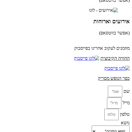
(אפשר בווטסאפ)
052-8346306
אירועים וארוחות
(אפשר בווטסאפ)
052-8346306
מוזמנים לעקוב אחרינו בפייסבוק
החוויה הקיבוצית
כפר הנופש מסריק
שם
מייל
טלפון
נושא