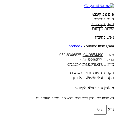
פופ אפ קיבוצי
חנות קיבוצית
תקנון משלוחים
שירות לקוחות
נופש בקיבוץ
Facebook
Youtube
Instagram
טלפון:
04-9854490
, 052-8346825
בריכה:
052-8346877
מייל: orchan@masaryk.org.il
תקנון מדיניות פרטיות – אורחן
תקנון תנאי שימוש – אורחן
מועדון סוד הפלא הקיבוצי
הצטרפו למועדון הלקוחות והישארו תמיד מעודכנים
מייל