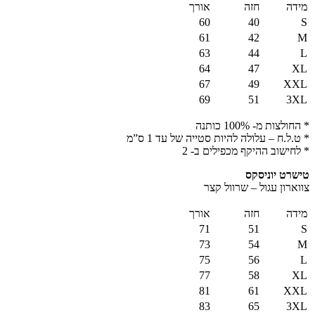
מידה
חזה
אורך
60
40
S
61
42
M
63
44
L
64
47
XL
67
49
XXL
69
51
3XL
* החולצות מ- 100% כותנה
* ט.ל.ח – עלולה להיות סטייה של עד 1 ס”מ
* לחישוב ההיקף מכפילים ב- 2
טישרט יוניסקס
צווארון עגול – שרוול קצר
מידה
חזה
אורך
71
51
S
73
54
M
75
56
L
77
58
XL
81
61
XXL
83
65
3XL