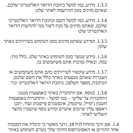
1.3.3. מידע, כמו למשל כתובת הדואר האלקטרוני שלכם,
שאתם מזינים בזמן ההרשמה לאתר שלנו;
1.3.4. מידע, כמו למשל השם וכתובת הדואר האלקטרוני
שלכם, שאתם מזינים על מנת ליצור מנוי להודעות הדואר
האלקטרוני שלנו
1.3.5. המידע שאתם מזינים בזמן השימוש בשירותים באתר
שלנו;
1.3.6. מידע שנוצר בזמן השימוש באתר שלנו, כולל מתי,
כמה, ובאילו נסיבות אתם משתמשים בו;
1.3.7. מידע שקשור לשירותים בהם אתם משתמשים או
העברות שאתם מבצעים באתר כולל את השם שלכם,
הכתובת, מספר הטלפון, כתובת הדואר האלקטרוני וכד'.
1.3.8. בנוסף, אם התחברת באתר באמצעות מנגנון
התחברות צד שלישי – כמו למשל – התחברות באמצעות
חשבון ג'ימייל, טיקטוק, אינסטגרם פייסבוק ועוד, יתכן
ויאספו עליך פרטים אישיים ומידע נוסף שיועברו מהצד
השלישי לאתר.
1.4. אם הינך מתחת לגיל 18, הינך מאשר כי קיבלת את הסכמת
אחד ההורים או האפוטרופוס החוקי שלך בטרם השימוש באתר