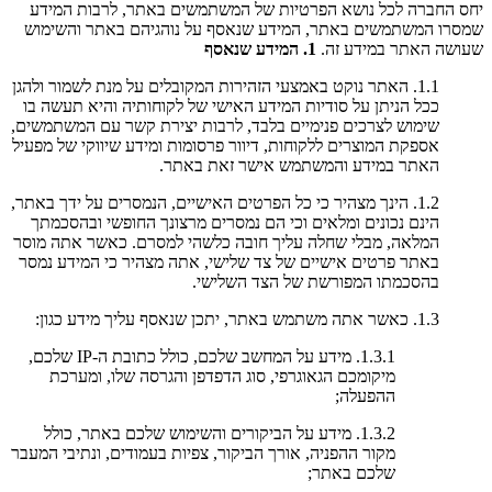
יחס החברה לכל נושא הפרטיות של המשתמשים באתר, לרבות המידע
שמסרו המשתמשים באתר, המידע שנאסף על נוהגיהם באתר והשימוש
שעושה האתר במידע זה.
1. המידע שנאסף
1.1. האתר נוקט באמצעי הזהירות המקובלים על מנת לשמור ולהגן
ככל הניתן על סודיות המידע האישי של לקוחותיה והיא תעשה בו
שימוש לצרכים פנימיים בלבד, לרבות יצירת קשר עם המשתמשים,
אספקת המוצרים ללקוחות, דיוור פרסומות ומידע שיווקי של מפעיל
האתר במידע והמשתמש אישר זאת באתר.
1.2. הינך מצהיר כי כל הפרטים האישיים, הנמסרים על ידך באתר,
הינם נכונים ומלאים וכי הם נמסרים מרצונך החופשי ובהסכמתך
המלאה, מבלי שחלה עליך חובה כלשהי למסרם. כאשר אתה מוסר
באתר פרטים אישיים של צד שלישי, אתה מצהיר כי המידע נמסר
בהסכמתו המפורשת של הצד השלישי.
1.3. כאשר אתה משתמש באתר, יתכן שנאסף עליך מידע כגון:
1.3.1. מידע על המחשב שלכם, כולל כתובת ה-IP שלכם,
מיקומכם הגאוגרפי, סוג הדפדפן והגרסה שלו, ומערכת
ההפעלה;
1.3.2. מידע על הביקורים והשימוש שלכם באתר, כולל
מקור ההפניה, אורך הביקור, צפיות בעמודים, ונתיבי המעבר
שלכם באתר;