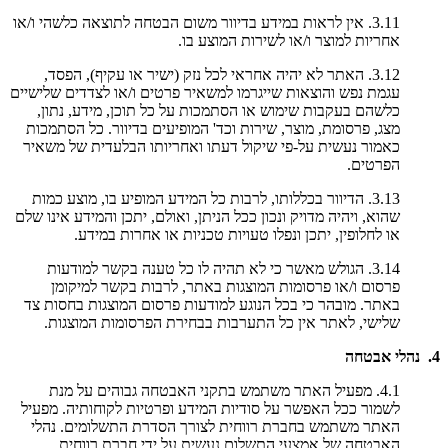
3.11. אין לראות במידע בדיוור משום הבטחה לתוצאה כלשהי ו/או
אחריות למוצר ו/או לשירות המוצע בו.
3.12. האתר לא יהיה אחראי לכל נזק (ישיר או עקיף), הפסד,
עגמת נפש והוצאות שייגרמו למשאיר פרטים ו/או לצדדים שלישיים
כלשהם בעקבות שימוש או הסתמכות על כל תוכן, מידע, נתון,
מצג, פרסומת, מוצר, שירות וכד' המופיעים בדיוור. כל הסתמכות
כאמור נעשית על-פי שיקול דעתו ואחריותו הבלעדית של משאיר
הפרטים.
3.13. הדיוור בכללותו, לרבות כל המידע המופיע בו, מוצע כמות
שהוא, ויהיה מדויק ונכון ככל הניתן, ואולם, יתכן והמידע אינו שלם
או לחלופין, יתכן ונפלו טעויות טכניות או אחרות במידע.
3.14. הגולש מאשר כי לא תהיה לו כל טענה בקשר למודעות
פרסום ו/או פרסומות המוצגות באתר, לרבות בקשר למיקומן
באתר. מובהר כי בכל הנוגע למודעות פרסום המוצגות בחסות צד
שלישי, לאתר אין כל התערבות בבחירת הפרסומות המוצגות.
4. נהלי אבטחה
4.1. מפעיל האתר משתמש בתקני האבטחה גבוהים על מנת
לשמור ככל האפשר על סודיות המידע ופרטיות לקוחותיה. מפעיל
האתר משתמש בחברת רווחית לצורך הסדרת התשלומים. נהלי
האבטחה של אמצעי התשלום נעשית על ידי חברת רווחית.