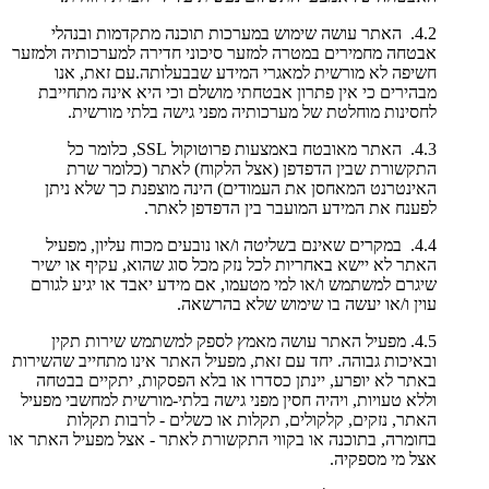
4.2. האתר עושה שימוש במערכות תוכנה מתקדמות ובנהלי
אבטחה מחמירים במטרה למזער סיכוני חדירה למערכותיה ולמזער
חשיפה לא מורשית למאגרי המידע שבבעלותה.עם זאת, אנו
מבהירים כי אין פתרון אבטחתי מושלם וכי היא אינה מתחייבת
לחסינות מוחלטת של מערכותיה מפני גישה בלתי מורשית.
4.3. האתר מאובטח באמצעות פרוטוקול SSL, כלומר כל
התקשורת שבין הדפדפן (אצל הלקוח) לאתר (כלומר שרת
האינטרנט המאחסן את העמודים) הינה מוצפנת כך שלא ניתן
לפענח את המידע המועבר בין הדפדפן לאתר.
4.4. במקרים שאינם בשליטה ו/או נובעים מכוח עליון, מפעיל
האתר לא יישא באחריות לכל נזק מכל סוג שהוא, עקיף או ישיר
שיגרם למשתמש ו/או למי מטעמו, אם מידע יאבד או יגיע לגורם
עוין ו/או יעשה בו שימוש שלא בהרשאה.
4.5. מפעיל האתר עושה מאמץ לספק למשתמש שירות תקין
ובאיכות גבוהה. יחד עם זאת, מפעיל האתר אינו מתחייב שהשירות
באתר לא יופרע, יינתן כסדרו או בלא הפסקות, יתקיים בבטחה
וללא טעויות, ויהיה חסין מפני גישה בלתי-מורשית למחשבי מפעיל
האתר, נזקים, קלקולים, תקלות או כשלים - לרבות תקלות
בחומרה, בתוכנה או בקווי התקשורת לאתר - אצל מפעיל האתר או
אצל מי מספקיה.