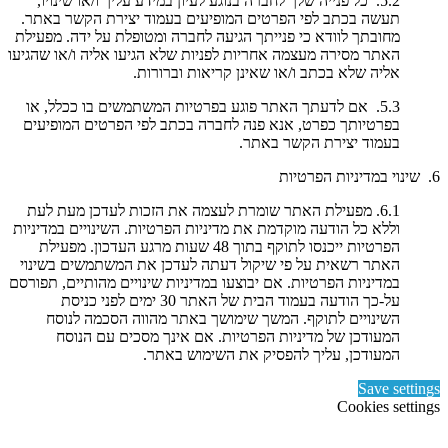
5.2. כל פנייה שלך לחברה בנוגע לעיון במידע עליך ו/או שינויו,
תעשה בכתב לפי הפרטים המופיעים בעמוד יצירת הקשר באתר.
מחובתך לוודא כי פנייתך הגיעה לחברה ומטופלת על ידה. מפעילת
האתר מסירה מעצמה אחריות לפניות שלא הגיעו אליה ו/או שהגיעו
אליה שלא בכתב ו/או שאינן קריאות וברורות.
5.3. אם לדעתך האתר פוגע בפרטיות המשתמשים בו ככלל, או
בפרטיותך כפרט, אנא פנה לחברה בכתב לפי הפרטים המופיעים
בעמוד יצירת הקשר באתר.
6. שינוי במדיניות הפרטיות
6.1. מפעילת האתר שומרת לעצמה את הזכות לעדכן מעת לעת
וללא כל הודעה מוקדמת את מדיניות הפרטיות. השינויים במדיניות
הפרטיות ייכנסו לתוקף בתוך 48 שעות מרגע העדכון. מפעילת
האתר רשאית על פי שיקול דעתה לעדכן את המשתמשים בשינוי
במדיניות הפרטיות. אם יבוצעו במדיניות שינויים מהותיים, תפורסם
על-כך הודעה בעמוד הבית של האתר 30 ימים לפני כניסת
השינויים לתוקף. המשך שימושך באתר מהווה הסכמה לנוסח
המעודכן של מדיניות הפרטיות. אם אינך מסכים עם הנוסח
המעודכן, עליך להפסיק את השימוש באתר.
Save settings
Cookies settings