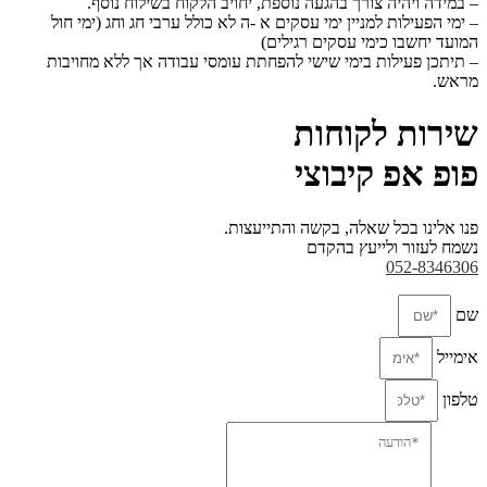
– במידה ויהיה צורך בהגעה נוספת, יחויב הלקוח בשילוח נוסף.
– ימי הפעילות למניין ימי עסקים א -ה לא כולל ערבי חג וחג (ימי חול
המועד יחשבו כימי עסקים
רגילים)
– תיתכן פעילות בימי שישי להפחתת עומסי עבודה אך ללא מחויבות
מראש.
שירות לקוחות
פופ אפ קיבוצי
פנו אלינו בכל שאלה, בקשה והתייעצות.
נשמח לעזור ולייעץ בהקדם
052-8346306
שם
אימייל
טלפון