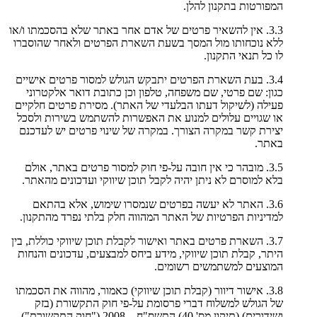
המפורטות בתקנון להלן.
3.3. אין להשאיר פרטים של אדם אחר באתר שלא בהסכמתו ו/או
ללא נוכחותו מול המסך בשעת השארת הפרטים ולאחר שהוסברו
לו כל תנאי התקנון.
3.4. בעת השארת הפרטים יתבקש הגולש למסור פרטים אישיים
כגון: שם פרטי, שם משפחה, טלפון וכן כתובת דואר אלקטרוני
פעילה (לשיקול דעתו הבלעדי של האתר). מסירת פרטים חלקיים
או שגויים עלולים למנוע את האפשרות להשתמש בשירות ולסכל
יצירת קשר במקרה הצורך. במקרה של שינוי פרטים יש לעדכנם
באתר.
3.5. מובהר כי אין חובה על-פי חוק למסור פרטים באתר, אולם
בלא למוסרם לא ניתן יהיה לקבל תוכן שיווקי ועדכונים מהאתר.
3.6. האתר לא יעשה בפרטים שנמסרו שימוש, אלא בהתאם
למדיניות הפרטיות של האתר המהווה חלק בלתי נפרד מהתקנון.
3.7. השארת פרטים באתר ואישור לקבלת תוכן שיווקי כוללת, בין
היתר, קבלת תוכן שיווקי, מידע ביחס למבצעים, עדכונים והנחות
המוצעים למשתמשים רשומים.
3.8. אישור דיוור (קבלת תוכן שיווקי) כאמור, מהווה את הסכמתו
של הגולש למשלוח דברי פרסומת על-פי חוק התקשורת (בזק
ושידורים) (תיקון מס' 40) התשס"ח – 2008 ("חוק התקשורת").