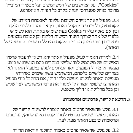
"Cookies", על המחשבים של המשתמשים ועל מכשירי המובייל.
מדובר בנוהל סטנדרטי הנהוג בקרב כל חנויות האינטרנט.
2.3. מפעיל האתר מייחס חשיבות עליונה לאבטחת המידע של
לקוחותיה, כל מידע המתקבל באתר, בין אם נמסר על-ידי הלקוח
ובין אם נאסף על-ידי Cookie בעת שימוש באתר, הוא לשימוש
בלעדי של אתר לצורך תיעוד רכישות הלקוח וכן לטובת מבצעים
עתידיים (כפוף למתן הסכמת הלקוח להיכלל ברשימת התפוצה של
האתר).
2.4. למרות האמור לעיל, מפעיל האתר יהא רשאי להעביר פרטיו
האישיים של משתמש לצד שלישי במקרים בהם המשתמש ביצע
מעשה או מחדל הפוגעים ו/או העלולים לפגוע במפעיל האתר ו/או
בצדדים שלישיים כלשהם, המשתמש עשה שימוש בשירותי
מעפילת האתר לביצוע מעשה בלתי חוקי, אם התקבל בידי מפעיל
האתר צו שיפוטי המורה לו למסור את פרטי המשתמש לצד שלישי
וכן בכל מחלוקת או הליך משפטי.
3. הרשאה לדיוור, פרסומים ופרסומות:
3.1. גולש שהשאיר פרטים באתר ומצורף לרשימת הדיוור של
האתר, מאשר שימוש בפרטיו לצורך קבלת מידע שיווקי, עדכונים
ופרסומות שיבצע האתר מעת לעת.
3.2. על גולש שהשאיר פרטים כאמור תחולנה הוראות הדיוור