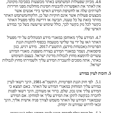
4.6. מכיוון שפעולות המשתמש באתר מבוצעות בסביבה מקוונה,
אין לאתר את האפשרות להבטיח חסינות מוחלטת מפני חדירות
לשרתים שלה או לחשיפת המידע האישי בידי אנשים אשר
מבצעים פעולות אשר אינם חוקיות ועל כן, הלקוח/משתמש האתר
מוותר בזאת על כל טענה, תביעה או דרישה כלפי מפעיל האתר
בקשר לכל נזק בקשר לכך, כולל שימוש שייעשה בשל כך במידע
האישי שלו.
4.7. המידע עליך מאוחסן במאגרי מידע המנוהלים על ידי מפעיל
האתר ו/או על ידי צד שלישי מטעמה בכפוף לתקנות הגנת
הפרטיות (אבטחת מידע), התשע"ז-2017. מידע רגיש, כגון
סיסמאות, נשמר במאגרי המידע בצורה מוצפנת. מאגרי המידע
עשויים להימצא מחוץ לגבולות מדינת ישראל. בעצם השימוש
באתר, אתה מסכים להעברת המידע עליך ולשמירתו מחוץ לגבולות
ישראל.
5. הזכות לעיון במידע
5.1. לפי חוק הגנת הפרטיות, התשמ"א-1981, הינך רשאי לעיין
במידע עליך המוחזק במאגרי המידע של האתר. באם תמצא כי
המידע עליך אינו נכון, שלם, ברור או מעודכן, הינך רשאי לפנות
לחברה בבקשה לתקן את המידע עליך או למוחקו. אם המידע
שבמאגרי המידע של האתר משמש לצורך פניה אישית אליך, הינך
זכאי לדרוש שמידע זה יימחק.