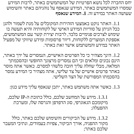
יחס החברה לכל נושא הפרטיות של המשתמשים באתר, לרבות המידע
שמסרו המשתמשים באתר, המידע שנאסף על נוהגיהם באתר והשימוש
שעושה האתר במידע זה.
1. המידע שנאסף
1.1. האתר נוקט באמצעי הזהירות המקובלים על מנת לשמור ולהגן
ככל הניתן על סודיות המידע האישי של לקוחותיה והיא תעשה בו
שימוש לצרכים פנימיים בלבד, לרבות יצירת קשר עם המשתמשים,
אספקת המוצרים ללקוחות, דיוור פרסומות ומידע שיווקי של מפעיל
האתר במידע והמשתמש אישר זאת באתר.
1.2. הינך מצהיר כי כל הפרטים האישיים, הנמסרים על ידך באתר,
הינם נכונים ומלאים וכי הם נמסרים מרצונך החופשי ובהסכמתך
המלאה, מבלי שחלה עליך חובה כלשהי למסרם. כאשר אתה מוסר
באתר פרטים אישיים של צד שלישי, אתה מצהיר כי המידע נמסר
בהסכמתו המפורשת של הצד השלישי.
1.3. כאשר אתה משתמש באתר, יתכן שנאסף עליך מידע כגון:
1.3.1. מידע על המחשב שלכם, כולל כתובת ה-IP שלכם,
מיקומכם הגאוגרפי, סוג הדפדפן והגרסה שלו, ומערכת
ההפעלה;
1.3.2. מידע על הביקורים והשימוש שלכם באתר, כולל
מקור ההפניה, אורך הביקור, צפיות בעמודים, ונתיבי המעבר
שלכם באתר;