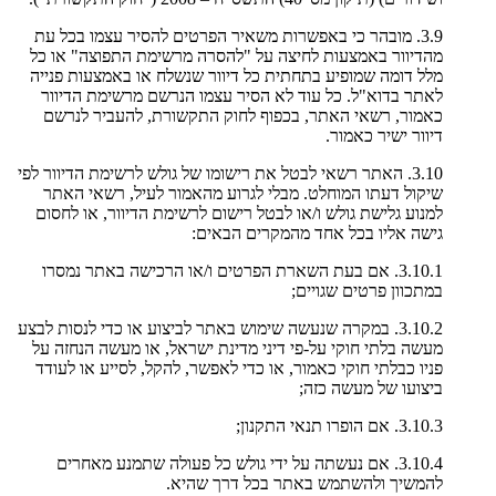
3.9. מובהר כי באפשרות משאיר הפרטים להסיר עצמו בכל עת
מהדיוור באמצעות לחיצה על "להסרה מרשימת התפוצה" או כל
מלל דומה שמופיע בתחתית כל דיוור שנשלח או באמצעות פנייה
לאתר בדוא"ל. כל עוד לא הסיר עצמו הנרשם מרשימת הדיוור
כאמור, רשאי האתר, בכפוף לחוק התקשורת, להעביר לנרשם
דיוור ישיר כאמור.
3.10. האתר רשאי לבטל את רישומו של גולש לרשימת הדיוור לפי
שיקול דעתו המוחלט. מבלי לגרוע מהאמור לעיל, רשאי האתר
למנוע גלישת גולש ו/או לבטל רישום לרשימת הדיוור, או לחסום
גישה אליו בכל אחד מהמקרים הבאים:
3.10.1. אם בעת השארת הפרטים ו/או הרכישה באתר נמסרו
במתכוון פרטים שגויים;
3.10.2. במקרה שנעשה שימוש באתר לביצוע או כדי לנסות לבצע
מעשה בלתי חוקי על-פי דיני מדינת ישראל, או מעשה הנחזה על
פניו כבלתי חוקי כאמור, או כדי לאפשר, להקל, לסייע או לעודד
ביצועו של מעשה כזה;
3.10.3. אם הופרו תנאי התקנון;
3.10.4. אם נעשתה על ידי גולש כל פעולה שתמנע מאחרים
להמשיך ולהשתמש באתר בכל דרך שהיא.