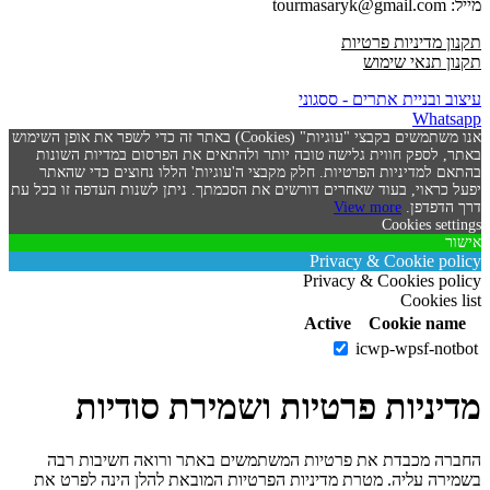
מייל: tourmasaryk@gmail.com
תקנון מדיניות פרטיות
תקנון תנאי שימוש
עיצוב ובניית אתרים - ססגוני
Whatsapp
אנו משתמשים בקבצי "עוגיות" (Cookies) באתר זה כדי לשפר את אופן השימוש
באתר, לספק חווית גלישה טובה יותר ולהתאים את הפרסום במדיות השונות
בהתאם למדיניות הפרטיות. חלק מקבצי ה'עוגיות' הללו נחוצים כדי שהאתר
יפעל כראוי, בעוד שאחרים דורשים את הסכמתך. ניתן לשנות העדפה זו בכל עת
דרך הדפדפן.
View more
Cookies settings
אישור
Privacy & Cookie policy
Privacy & Cookies policy
Cookies list
Active
Cookie name
icwp-wpsf-notbot
מדיניות פרטיות ושמירת סודיות
החברה מכבדת את פרטיות המשתמשים באתר ורואה חשיבות רבה
בשמירה עליה. מטרת מדיניות הפרטיות המובאת להלן הינה לפרט את