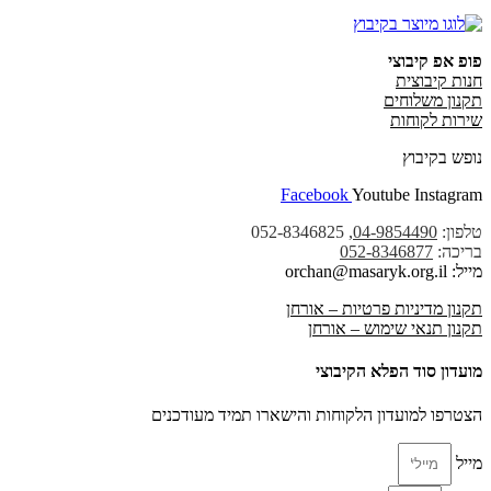
פופ אפ קיבוצי
חנות קיבוצית
תקנון משלוחים
שירות לקוחות
נופש בקיבוץ
Facebook
Youtube
Instagram
טלפון:
04-9854490
, 052-8346825
בריכה:
052-8346877
מייל: orchan@masaryk.org.il
תקנון מדיניות פרטיות – אורחן
תקנון תנאי שימוש – אורחן
מועדון סוד הפלא הקיבוצי
הצטרפו למועדון הלקוחות והישארו תמיד מעודכנים
מייל