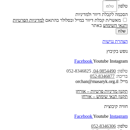
טלפון
הסכמה לקבלת דיוור ולמדיניות
מאשר/ת קבלת דיוור במייל ובסלולר בהתאם
למדיניות הפרטיות
ו
תנאי השימוש
באתר
שלח
הצהרת נגישות
נופש בקיבוץ
Facebook
Youtube
Instagram
טלפון:
04-9854490
, 052-8346825
בריכה:
052-8346877
מייל: orchan@masaryk.org.il
תקנון מדיניות פרטיות – אורחן
תקנון תנאי שימוש – אורחן
חוויה קיבוצית
Facebook
Youtube
Instagram
טלפון:
052-8346306