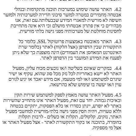
4.2. האתר עושה שימוש במערכות תוכנה מתקדמות ובנהלי
אבטחה מחמירים במטרה למזער סיכוני חדירה למערכותיה ולמזער
חשיפה לא מורשית למאגרי המידע שבבעלותה.עם זאת, אנו
מבהירים כי אין פתרון אבטחתי מושלם וכי היא אינה מתחייבת
לחסינות מוחלטת של מערכותיה מפני גישה בלתי מורשית.
4.3. האתר מאובטח באמצעות פרוטוקול SSL, כלומר כל
התקשורת שבין הדפדפן (אצל הלקוח) לאתר (כלומר שרת
האינטרנט המאחסן את העמודים) הינה מוצפנת כך שלא ניתן
לפענח את המידע המועבר בין הדפדפן לאתר.
4.4. במקרים שאינם בשליטה ו/או נובעים מכוח עליון, מפעיל
האתר לא יישא באחריות לכל נזק מכל סוג שהוא, עקיף או ישיר
שיגרם למשתמש ו/או למי מטעמו, אם מידע יאבד או יגיע לגורם
עוין ו/או יעשה בו שימוש שלא בהרשאה.
4.5. מפעיל האתר עושה מאמץ לספק למשתמש שירות תקין
ובאיכות גבוהה. יחד עם זאת, מפעיל האתר אינו מתחייב שהשירות
באתר לא יופרע, יינתן כסדרו או בלא הפסקות, יתקיים בבטחה
וללא טעויות, ויהיה חסין מפני גישה בלתי-מורשית למחשבי מפעיל
האתר, נזקים, קלקולים, תקלות או כשלים - לרבות תקלות
בחומרה, בתוכנה או בקווי התקשורת לאתר - אצל מפעיל האתר או
אצל מי מספקיה.