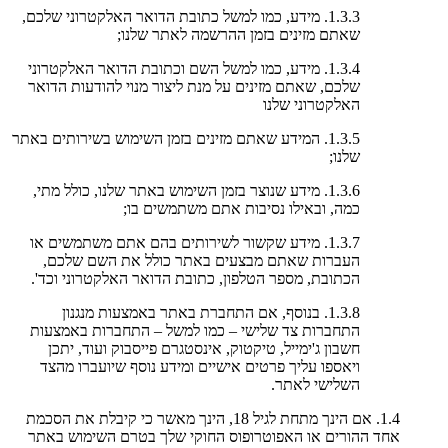
1.3.3. מידע, כמו למשל כתובת הדואר האלקטרוני שלכם,
שאתם מזינים בזמן ההרשמה לאתר שלנו;
1.3.4. מידע, כמו למשל השם וכתובת הדואר האלקטרוני
שלכם, שאתם מזינים על מנת ליצור מנוי להודעות הדואר
האלקטרוני שלנו
1.3.5. המידע שאתם מזינים בזמן השימוש בשירותים באתר
שלנו;
1.3.6. מידע שנוצר בזמן השימוש באתר שלנו, כולל מתי,
כמה, ובאילו נסיבות אתם משתמשים בו;
1.3.7. מידע שקשור לשירותים בהם אתם משתמשים או
העברות שאתם מבצעים באתר כולל את השם שלכם,
הכתובת, מספר הטלפון, כתובת הדואר האלקטרוני וכד'.
1.3.8. בנוסף, אם התחברת באתר באמצעות מנגנון
התחברות צד שלישי – כמו למשל – התחברות באמצעות
חשבון ג'ימייל, טיקטוק, אינסטגרם פייסבוק ועוד, יתכן
ויאספו עליך פרטים אישיים ומידע נוסף שיועברו מהצד
השלישי לאתר.
1.4. אם הינך מתחת לגיל 18, הינך מאשר כי קיבלת את הסכמת
אחד ההורים או האפוטרופוס החוקי שלך בטרם השימוש באתר