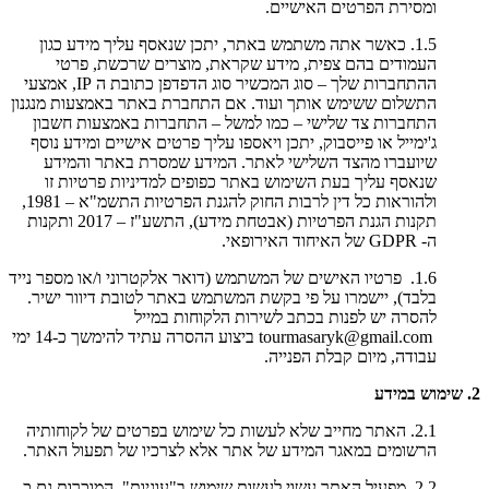
ומסירת הפרטים האישיים.
1.5. כאשר אתה משתמש באתר, יתכן שנאסף עליך מידע כגון
העמודים בהם צפית, מידע שקראת, מוצרים שרכשת, פרטי
ההתחברות שלך – סוג המכשיר סוג הדפדפן כתובת ה IP, אמצעי
התשלום ששימש אותך ועוד. אם התחברת באתר באמצעות מנגנון
התחברות צד שלישי – כמו למשל – התחברות באמצעות חשבון
ג'ימייל או פייסבוק, יתכן ויאספו עליך פרטים אישיים ומידע נוסף
שיועברו מהצד השלישי לאתר. המידע שמסרת באתר והמידע
שנאסף עליך בעת השימוש באתר כפופים למדיניות פרטיות זו
ולהוראות כל דין לרבות החוק להגנת הפרטיות התשמ"א – 1981,
תקנות הגנת הפרטיות (אבטחת מידע), התשע"ז – 2017 ותקנות
ה- GDPR של האיחוד האירופאי.
1.6. פרטיו האישים של המשתמש (דואר אלקטרוני ו/או מספר נייד
בלבד), יישמרו על פי בקשת המשתמש באתר לטובת דיוור ישיר.
להסרה יש לפנות בכתב לשירות הלקוחות במייל
tourmasaryk@gmail.com ביצוע ההסרה עתיד להימשך כ-14 ימי
עבודה, מיום קבלת הפנייה.
2. שימוש במידע
2.1. האתר מחייב שלא לעשות כל שימוש בפרטים של לקוחותיה
הרשומים במאגר המידע של אתר אלא לצרכיו של תפעול האתר.
2.2. מפעיל האתר עשוי לעשות שימוש ב"עוגיות", המוכרות גם כ-