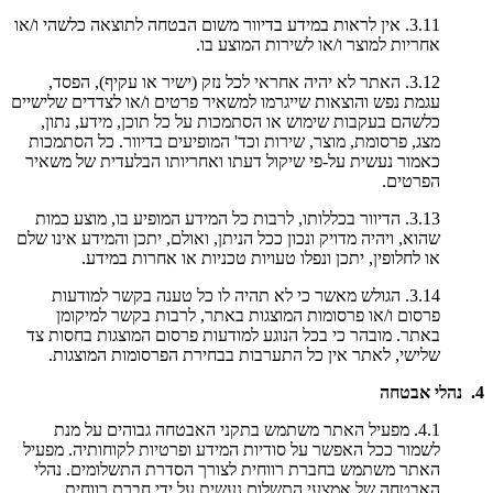
3.11. אין לראות במידע בדיוור משום הבטחה לתוצאה כלשהי ו/או
אחריות למוצר ו/או לשירות המוצע בו.
3.12. האתר לא יהיה אחראי לכל נזק (ישיר או עקיף), הפסד,
עגמת נפש והוצאות שייגרמו למשאיר פרטים ו/או לצדדים שלישיים
כלשהם בעקבות שימוש או הסתמכות על כל תוכן, מידע, נתון,
מצג, פרסומת, מוצר, שירות וכד' המופיעים בדיוור. כל הסתמכות
כאמור נעשית על-פי שיקול דעתו ואחריותו הבלעדית של משאיר
הפרטים.
3.13. הדיוור בכללותו, לרבות כל המידע המופיע בו, מוצע כמות
שהוא, ויהיה מדויק ונכון ככל הניתן, ואולם, יתכן והמידע אינו שלם
או לחלופין, יתכן ונפלו טעויות טכניות או אחרות במידע.
3.14. הגולש מאשר כי לא תהיה לו כל טענה בקשר למודעות
פרסום ו/או פרסומות המוצגות באתר, לרבות בקשר למיקומן
באתר. מובהר כי בכל הנוגע למודעות פרסום המוצגות בחסות צד
שלישי, לאתר אין כל התערבות בבחירת הפרסומות המוצגות.
4. נהלי אבטחה
4.1. מפעיל האתר משתמש בתקני האבטחה גבוהים על מנת
לשמור ככל האפשר על סודיות המידע ופרטיות לקוחותיה. מפעיל
האתר משתמש בחברת רווחית לצורך הסדרת התשלומים. נהלי
האבטחה של אמצעי התשלום נעשית על ידי חברת רווחית.