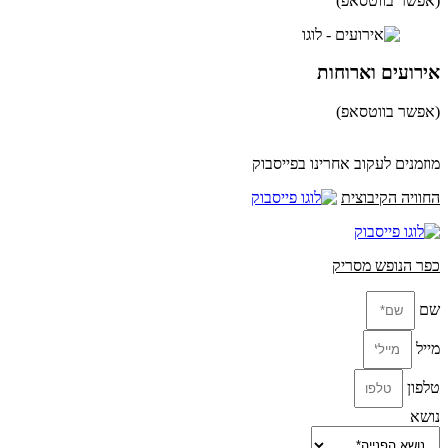
(אפשר בווטסאפ)
052-8346306
אירועים וארוחות
(אפשר בווטסאפ)
052-8346306
מוזמנים לעקוב אחרינו בפייסבוק
החוויה הקיבוצית
כפר הנופש מסריק
שם
מייל
טלפון
נושא