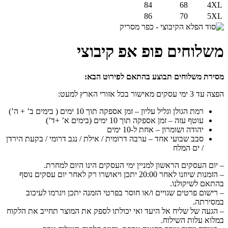
84
68
4XL
86
70
5XL
משלוחים פופ אפ קיבוצי
מסירת משלוחים תבוצע בהתאם לפירוט הבא:
הפצה עד 3 ימי עסקים מאישור בכל אזורי הארץ למעט:
רמת הגולן וגליל עליון – זמן אספקה תוך 10 ימים ( בימים ב’ + ה’)
עוטף עזה – זמן אספקה תוך 10 ימים (בימים א’ +ד’)
יהודה ושומרון – אחת ל-10 ימים
סבב שבועי אחד – ערבה דרומית / אילת / נגב דרומי / בקעת הירדן
/ ים המלח
– יום העסקים הראשון למניין ימי העסקים הינו היום למחרת.
– הזמנות שיוזנו לאחר 20:00 יתכן ויאושרו רק לאחר יום עסקים נוסף
בהתאם לשיקולנו.
– רישום פרטים שגויים ו/או חוסר בפרטי הזמנה יתכן ויגרמו לעיכוב
במסירתה.
– הגעה של שליח אל היעד ואי יכולתו לספק את המוצר תחייב את הלקוח
במלוא עלות השילוח.