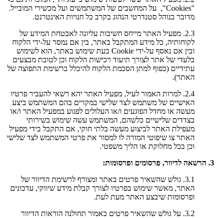
"Cookies", על המחשבים של המשתמשים ועל מכשירי המובייל.
מדובר בנוהל סטנדרטי הנהוג בקרב כל חנויות האינטרנט.
2.3. מפעיל האתר מייחס חשיבות עליונה לאבטחת המידע של
לקוחותיה, כל מידע המתקבל באתר, בין אם נמסר על-ידי הלקוח
ובין אם נאסף על-ידי Cookie בעת שימוש באתר, הוא לשימוש
בלעדי של אתר לצורך תיעוד רכישות הלקוח וכן לטובת מבצעים
עתידיים (כפוף למתן הסכמת הלקוח להיכלל ברשימת התפוצה של
האתר).
2.4. למרות האמור לעיל, מפעיל האתר יהא רשאי להעביר פרטיו
האישיים של משתמש לצד שלישי במקרים בהם המשתמש ביצע
מעשה או מחדל הפוגעים ו/או העלולים לפגוע במפעיל האתר ו/או
בצדדים שלישיים כלשהם, המשתמש עשה שימוש בשירותי
מעפילת האתר לביצוע מעשה בלתי חוקי, אם התקבל בידי מפעיל
האתר צו שיפוטי המורה לו למסור את פרטי המשתמש לצד שלישי
וכן בכל מחלוקת או הליך משפטי.
3. הרשאה לדיוור, פרסומים ופרסומות:
3.1. גולש שהשאיר פרטים באתר ומצורף לרשימת הדיוור של
האתר, מאשר שימוש בפרטיו לצורך קבלת מידע שיווקי, עדכונים
ופרסומות שיבצע האתר מעת לעת.
3.2. על גולש שהשאיר פרטים כאמור תחולנה הוראות הדיוור