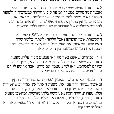
4.2. האתר עושה שימוש במערכות תוכנה מתקדמות ובנהלי
אבטחה מחמירים במטרה למזער סיכוני חדירה למערכותיה ולמזער
חשיפה לא מורשית למאגרי המידע שבבעלותה.עם זאת, אנו
מבהירים כי אין פתרון אבטחתי מושלם וכי היא אינה מתחייבת
לחסינות מוחלטת של מערכותיה מפני גישה בלתי מורשית.
4.3. האתר מאובטח באמצעות פרוטוקול SSL, כלומר כל
התקשורת שבין הדפדפן (אצל הלקוח) לאתר (כלומר שרת
האינטרנט המאחסן את העמודים) הינה מוצפנת כך שלא ניתן
לפענח את המידע המועבר בין הדפדפן לאתר.
4.4. במקרים שאינם בשליטה ו/או נובעים מכוח עליון, מפעיל
האתר לא יישא באחריות לכל נזק מכל סוג שהוא, עקיף או ישיר
שיגרם למשתמש ו/או למי מטעמו, אם מידע יאבד או יגיע לגורם
עוין ו/או יעשה בו שימוש שלא בהרשאה.
4.5. מפעיל האתר עושה מאמץ לספק למשתמש שירות תקין
ובאיכות גבוהה. יחד עם זאת, מפעיל האתר אינו מתחייב שהשירות
באתר לא יופרע, יינתן כסדרו או בלא הפסקות, יתקיים בבטחה
וללא טעויות, ויהיה חסין מפני גישה בלתי-מורשית למחשבי מפעיל
האתר, נזקים, קלקולים, תקלות או כשלים - לרבות תקלות
בחומרה, בתוכנה או בקווי התקשורת לאתר - אצל מפעיל האתר או
אצל מי מספקיה.