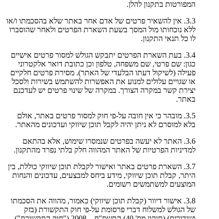
המפורטות בתקנון להלן.
3.3. אין להשאיר פרטים של אדם אחר באתר שלא בהסכמתו ו/או
ללא נוכחותו מול המסך בשעת השארת הפרטים ולאחר שהוסברו
לו כל תנאי התקנון.
3.4. בעת השארת הפרטים יתבקש הגולש למסור פרטים אישיים
כגון: שם פרטי, שם משפחה, טלפון וכן כתובת דואר אלקטרוני
פעילה (לשיקול דעתו הבלעדי של האתר). מסירת פרטים חלקיים
או שגויים עלולים למנוע את האפשרות להשתמש בשירות ולסכל
יצירת קשר במקרה הצורך. במקרה של שינוי פרטים יש לעדכנם
באתר.
3.5. מובהר כי אין חובה על-פי חוק למסור פרטים באתר, אולם
בלא למוסרם לא ניתן יהיה לקבל תוכן שיווקי ועדכונים מהאתר.
3.6. האתר לא יעשה בפרטים שנמסרו שימוש, אלא בהתאם
למדיניות הפרטיות של האתר המהווה חלק בלתי נפרד מהתקנון.
3.7. השארת פרטים באתר ואישור לקבלת תוכן שיווקי כוללת, בין
היתר, קבלת תוכן שיווקי, מידע ביחס למבצעים, עדכונים והנחות
המוצעים למשתמשים רשומים.
3.8. אישור דיוור (קבלת תוכן שיווקי) כאמור, מהווה את הסכמתו
של הגולש למשלוח דברי פרסומת על-פי חוק התקשורת (בזק
ושידורים) (תיקון מס' 40) התשס"ח – 2008 ("חוק התקשורת").