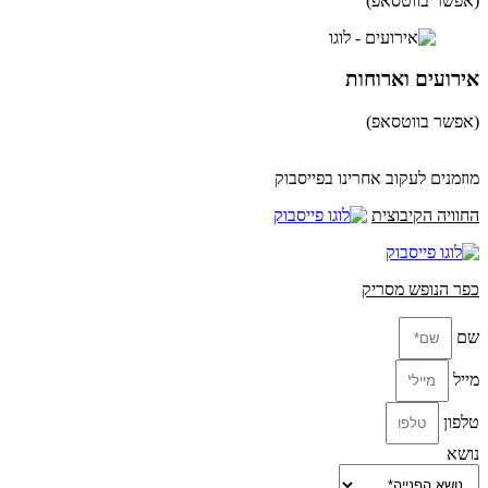
(אפשר בווטסאפ)
052-8346306
אירועים וארוחות
(אפשר בווטסאפ)
052-8346306
מוזמנים לעקוב אחרינו בפייסבוק
החוויה הקיבוצית
כפר הנופש מסריק
שם
מייל
טלפון
נושא