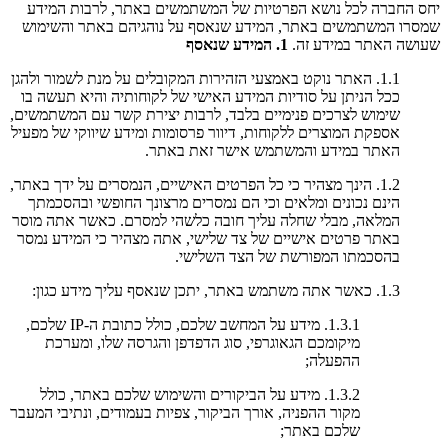
יחס החברה לכל נושא הפרטיות של המשתמשים באתר, לרבות המידע
שמסרו המשתמשים באתר, המידע שנאסף על נוהגיהם באתר והשימוש
שעושה האתר במידע זה.
1. המידע שנאסף
1.1. האתר נוקט באמצעי הזהירות המקובלים על מנת לשמור ולהגן
ככל הניתן על סודיות המידע האישי של לקוחותיה והיא תעשה בו
שימוש לצרכים פנימיים בלבד, לרבות יצירת קשר עם המשתמשים,
אספקת המוצרים ללקוחות, דיוור פרסומות ומידע שיווקי של מפעיל
האתר במידע והמשתמש אישר זאת באתר.
1.2. הינך מצהיר כי כל הפרטים האישיים, הנמסרים על ידך באתר,
הינם נכונים ומלאים וכי הם נמסרים מרצונך החופשי ובהסכמתך
המלאה, מבלי שחלה עליך חובה כלשהי למסרם. כאשר אתה מוסר
באתר פרטים אישיים של צד שלישי, אתה מצהיר כי המידע נמסר
בהסכמתו המפורשת של הצד השלישי.
1.3. כאשר אתה משתמש באתר, יתכן שנאסף עליך מידע כגון:
1.3.1. מידע על המחשב שלכם, כולל כתובת ה-IP שלכם,
מיקומכם הגאוגרפי, סוג הדפדפן והגרסה שלו, ומערכת
ההפעלה;
1.3.2. מידע על הביקורים והשימוש שלכם באתר, כולל
מקור ההפניה, אורך הביקור, צפיות בעמודים, ונתיבי המעבר
שלכם באתר;