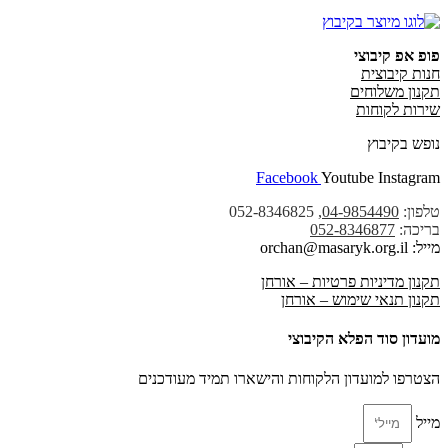
פופ אפ קיבוצי
חנות קיבוצית
תקנון משלוחים
שירות לקוחות
נופש בקיבוץ
Facebook
Youtube
Instagram
טלפון:
04-9854490
, 052-8346825
בריכה:
052-8346877
מייל: orchan@masaryk.org.il
תקנון מדיניות פרטיות – אורחן
תקנון תנאי שימוש – אורחן
מועדון סוד הפלא הקיבוצי
הצטרפו למועדון הלקוחות והישארו תמיד מעודכנים
מייל