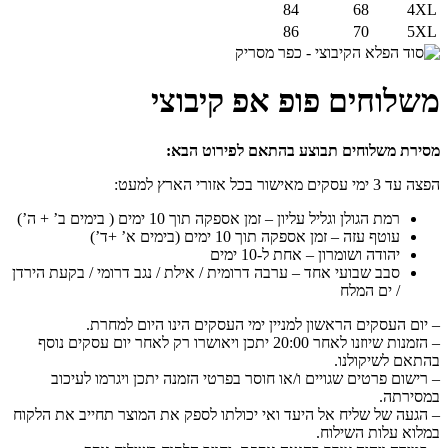
84
68
4XL
86
70
5XL
משלוחים פופ אפ קיבוצי
מסירת משלוחים תבוצע בהתאם לפירוט הבא:
הפצה עד 3 ימי עסקים מאישור בכל אזורי הארץ למעט:
רמת הגולן וגליל עליון – זמן אספקה תוך 10 ימים ( בימים ב’ + ה’)
עוטף עזה – זמן אספקה תוך 10 ימים (בימים א’ +ד’)
יהודה ושומרון – אחת ל-10 ימים
סבב שבועי אחד – ערבה דרומית / אילת / נגב דרומי / בקעת הירדן
/ ים המלח
– יום העסקים הראשון למניין ימי העסקים הינו היום למחרת.
– הזמנות שיוזנו לאחר 20:00 יתכן ויאושרו רק לאחר יום עסקים נוסף
בהתאם לשיקולנו.
– רישום פרטים שגויים ו/או חוסר בפרטי הזמנה יתכן ויגרמו לעיכוב
במסירתה.
– הגעה של שליח אל היעד ואי יכולתו לספק את המוצר תחייב את הלקוח
במלוא עלות השילוח.