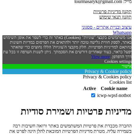
מייל: tourmasaryk@gmail.com
תקנון מדיניות פרטיות
תקנון תנאי שימוש
עיצוב ובניית אתרים - ססגוני
Whatsapp
אנו משתמשים בקבצי "עוגיות" (Cookies) באתר זה כדי לשפר את אופן השימוש
באתר, לספק חווית גלישה טובה יותר ולהתאים את הפרסום במדיות השונות
בהתאם למדיניות הפרטיות. חלק מקבצי ה'עוגיות' הללו נחוצים כדי שהאתר
יפעל כראוי, בעוד שאחרים דורשים את הסכמתך. ניתן לשנות העדפה זו בכל עת
דרך הדפדפן.
View more
Cookies settings
אישור
Privacy & Cookie policy
Privacy & Cookies policy
Cookies list
Active
Cookie name
icwp-wpsf-notbot
מדיניות פרטיות ושמירת סודיות
החברה מכבדת את פרטיות המשתמשים באתר ורואה חשיבות רבה
בשמירה עליה. מטרת מדיניות הפרטיות המובאת להלן הינה לפרט את