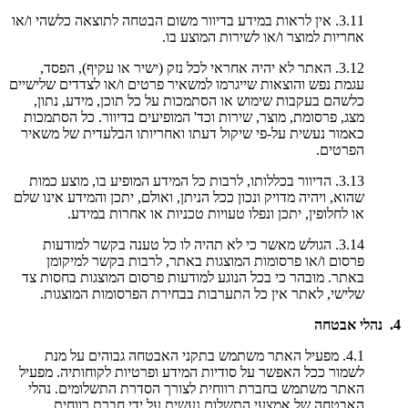
3.11. אין לראות במידע בדיוור משום הבטחה לתוצאה כלשהי ו/או
אחריות למוצר ו/או לשירות המוצע בו.
3.12. האתר לא יהיה אחראי לכל נזק (ישיר או עקיף), הפסד,
עגמת נפש והוצאות שייגרמו למשאיר פרטים ו/או לצדדים שלישיים
כלשהם בעקבות שימוש או הסתמכות על כל תוכן, מידע, נתון,
מצג, פרסומת, מוצר, שירות וכד' המופיעים בדיוור. כל הסתמכות
כאמור נעשית על-פי שיקול דעתו ואחריותו הבלעדית של משאיר
הפרטים.
3.13. הדיוור בכללותו, לרבות כל המידע המופיע בו, מוצע כמות
שהוא, ויהיה מדויק ונכון ככל הניתן, ואולם, יתכן והמידע אינו שלם
או לחלופין, יתכן ונפלו טעויות טכניות או אחרות במידע.
3.14. הגולש מאשר כי לא תהיה לו כל טענה בקשר למודעות
פרסום ו/או פרסומות המוצגות באתר, לרבות בקשר למיקומן
באתר. מובהר כי בכל הנוגע למודעות פרסום המוצגות בחסות צד
שלישי, לאתר אין כל התערבות בבחירת הפרסומות המוצגות.
4. נהלי אבטחה
4.1. מפעיל האתר משתמש בתקני האבטחה גבוהים על מנת
לשמור ככל האפשר על סודיות המידע ופרטיות לקוחותיה. מפעיל
האתר משתמש בחברת רווחית לצורך הסדרת התשלומים. נהלי
האבטחה של אמצעי התשלום נעשית על ידי חברת רווחית.