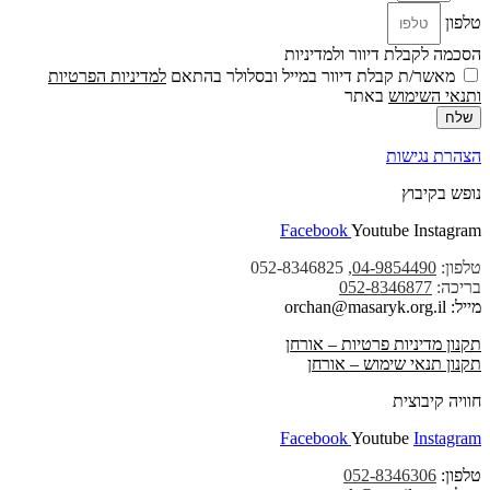
טלפון
הסכמה לקבלת דיוור ולמדיניות
מאשר/ת קבלת דיוור במייל ובסלולר בהתאם
למדיניות הפרטיות
ו
תנאי השימוש
באתר
שלח
הצהרת נגישות
נופש בקיבוץ
Facebook
Youtube
Instagram
טלפון:
04-9854490
, 052-8346825
בריכה:
052-8346877
מייל: orchan@masaryk.org.il
תקנון מדיניות פרטיות – אורחן
תקנון תנאי שימוש – אורחן
חוויה קיבוצית
Facebook
Youtube
Instagram
טלפון:
052-8346306