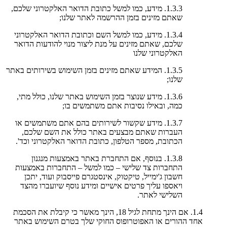
1.3.3. מידע, כמו למשל כתובת הדואר האלקטרוני שלכם,
שאתם מזינים בזמן ההרשמה לאתר שלנו;
1.3.4. מידע, כמו למשל השם וכתובת הדואר האלקטרוני
שלכם, שאתם מזינים על מנת ליצור מנוי להודעות הדואר
האלקטרוני שלנו
1.3.5. המידע שאתם מזינים בזמן השימוש בשירותים באתר
שלנו;
1.3.6. מידע שנוצר בזמן השימוש באתר שלנו, כולל מתי,
כמה, ובאילו נסיבות אתם משתמשים בו;
1.3.7. מידע שקשור לשירותים בהם אתם משתמשים או
העברות שאתם מבצעים באתר כולל את השם שלכם,
הכתובת, מספר הטלפון, כתובת הדואר האלקטרוני וכד'.
1.3.8. בנוסף, אם התחברת באתר באמצעות מנגנון
התחברות צד שלישי – כמו למשל – התחברות באמצעות
חשבון ג'ימייל, טיקטוק, אינסטגרם פייסבוק ועוד, יתכן
ויאספו עליך פרטים אישיים ומידע נוסף שיועברו מהצד
השלישי לאתר.
1.4. אם הינך מתחת לגיל 18, הינך מאשר כי קיבלת את הסכמת
אחד ההורים או האפוטרופוס החוקי שלך בטרם השימוש באתר