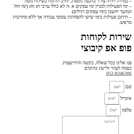
– במידה ויהיה צורך בהגעה נוספת, יחויב הלקוח בשילוח נוסף.
– ימי הפעילות למניין ימי עסקים א -ה לא כולל ערבי חג וחג (ימי חול
המועד יחשבו כימי עסקים
רגילים)
– תיתכן פעילות בימי שישי להפחתת עומסי עבודה אך ללא מחויבות
מראש.
שירות לקוחות
פופ אפ קיבוצי
פנו אלינו בכל שאלה, בקשה והתייעצות.
נשמח לעזור ולייעץ בהקדם
052-8346306
שם
אימייל
טלפון