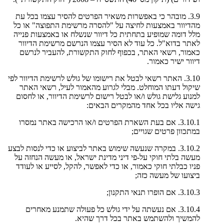
3.9. מובהר כי באפשרות משאיר הפרטים להסיר עצמו בכל עת
מהדיוור באמצעות לחיצה על "להסרה מרשימת התפוצה" או כל
מלל דומה שמופיע בתחתית כל דיוור שנשלח או באמצעות פנייה
לאתר בדוא"ל. כל עוד לא הסיר עצמו הנרשם מרשימת הדיוור
כאמור, רשאי האתר, בכפוף לחוק התקשורת, להעביר לנרשם
דיוור ישיר כאמור.
3.10. האתר רשאי לבטל את רישומו של גולש לרשימת הדיוור לפי
שיקול דעתו המוחלט. מבלי לגרוע מהאמור לעיל, רשאי האתר
למנוע גלישת גולש ו/או לבטל רישום לרשימת הדיוור, או לחסום
גישה אליו בכל אחד מהמקרים הבאים:
3.10.1. אם בעת השארת הפרטים ו/או הרכישה באתר נמסרו
במתכוון פרטים שגויים;
3.10.2. במקרה שנעשה שימוש באתר לביצוע או כדי לנסות לבצע
מעשה בלתי חוקי על-פי דיני מדינת ישראל, או מעשה הנחזה על
פניו כבלתי חוקי כאמור, או כדי לאפשר, להקל, לסייע או לעודד
ביצועו של מעשה כזה;
3.10.3. אם הופרו תנאי התקנון;
3.10.4. אם נעשתה על ידי גולש כל פעולה שתמנע מאחרים
להמשיך ולהשתמש באתר בכל דרך שהיא.