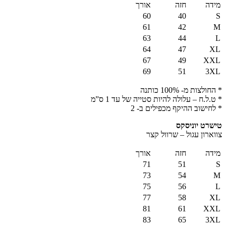
מידה
חזה
אורך
60
40
S
61
42
M
63
44
L
64
47
XL
67
49
XXL
69
51
3XL
* החולצות מ- 100% כותנה
* ט.ל.ח – עלולה להיות סטייה של עד 1 ס”מ
* לחישוב ההיקף מכפילים ב- 2
טישרט יוניסקס
צווארון עגול – שרוול קצר
מידה
חזה
אורך
71
51
S
73
54
M
75
56
L
77
58
XL
81
61
XXL
83
65
3XL