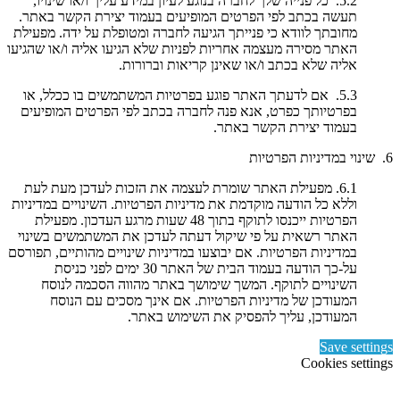
5.2. כל פנייה שלך לחברה בנוגע לעיון במידע עליך ו/או שינויו,
תעשה בכתב לפי הפרטים המופיעים בעמוד יצירת הקשר באתר.
מחובתך לוודא כי פנייתך הגיעה לחברה ומטופלת על ידה. מפעילת
האתר מסירה מעצמה אחריות לפניות שלא הגיעו אליה ו/או שהגיעו
אליה שלא בכתב ו/או שאינן קריאות וברורות.
5.3. אם לדעתך האתר פוגע בפרטיות המשתמשים בו ככלל, או
בפרטיותך כפרט, אנא פנה לחברה בכתב לפי הפרטים המופיעים
בעמוד יצירת הקשר באתר.
6. שינוי במדיניות הפרטיות
6.1. מפעילת האתר שומרת לעצמה את הזכות לעדכן מעת לעת
וללא כל הודעה מוקדמת את מדיניות הפרטיות. השינויים במדיניות
הפרטיות ייכנסו לתוקף בתוך 48 שעות מרגע העדכון. מפעילת
האתר רשאית על פי שיקול דעתה לעדכן את המשתמשים בשינוי
במדיניות הפרטיות. אם יבוצעו במדיניות שינויים מהותיים, תפורסם
על-כך הודעה בעמוד הבית של האתר 30 ימים לפני כניסת
השינויים לתוקף. המשך שימושך באתר מהווה הסכמה לנוסח
המעודכן של מדיניות הפרטיות. אם אינך מסכים עם הנוסח
המעודכן, עליך להפסיק את השימוש באתר.
Save settings
Cookies settings