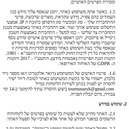
ומסירת הפרטים האישיים.
1.5. כאשר אתה משתמש באתר, יתכן שנאסף עליך מידע כגון
העמודים בהם צפית, מידע שקראת, מוצרים שרכשת, פרטי
ההתחברות שלך – סוג המכשיר סוג הדפדפן כתובת ה IP, אמצעי
התשלום ששימש אותך ועוד. אם התחברת באתר באמצעות מנגנון
התחברות צד שלישי – כמו למשל – התחברות באמצעות חשבון
ג'ימייל או פייסבוק, יתכן ויאספו עליך פרטים אישיים ומידע נוסף
שיועברו מהצד השלישי לאתר. המידע שמסרת באתר והמידע
שנאסף עליך בעת השימוש באתר כפופים למדיניות פרטיות זו
ולהוראות כל דין לרבות החוק להגנת הפרטיות התשמ"א – 1981,
תקנות הגנת הפרטיות (אבטחת מידע), התשע"ז – 2017 ותקנות
ה- GDPR של האיחוד האירופאי.
1.6. פרטיו האישים של המשתמש (דואר אלקטרוני ו/או מספר נייד
בלבד), יישמרו על פי בקשת המשתמש באתר לטובת דיוור ישיר.
להסרה יש לפנות בכתב לשירות הלקוחות במייל
tourmasaryk@gmail.com ביצוע ההסרה עתיד להימשך כ-14 ימי
עבודה, מיום קבלת הפנייה.
2. שימוש במידע
2.1. האתר מחייב שלא לעשות כל שימוש בפרטים של לקוחותיה
הרשומים במאגר המידע של אתר אלא לצרכיו של תפעול האתר.
2.2. מפעיל האתר עשוי לעשות שימוש ב"עוגיות", המוכרות גם כ-