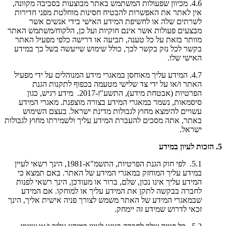
4.6. מכיוון שפעולות המשתמש באתר מבוצעות בסביבה מקוונה,
אין לאתר את האפשרות להבטיח חסינות מוחלטת מפני חדירות
לשרתים שלה או לחשיפת המידע האישי בידי אנשים אשר
מבצעים פעולות אשר אינם חוקיות ועל כן, הלקוח/משתמש האתר
מוותר בזאת על כל טענה, תביעה או דרישה כלפי מפעיל האתר
בקשר לכל נזק בקשר לכך, כולל שימוש שייעשה בשל כך במידע
האישי שלו.
4.7. המידע עליך מאוחסן במאגרי מידע המנוהלים על ידי מפעיל
האתר ו/או על ידי צד שלישי מטעמה בכפוף לתקנות הגנת
הפרטיות (אבטחת מידע), התשע"ז-2017. מידע רגיש, כגון
סיסמאות, נשמר במאגרי המידע בצורה מוצפנת. מאגרי המידע
עשויים להימצא מחוץ לגבולות מדינת ישראל. בעצם השימוש
באתר, אתה מסכים להעברת המידע עליך ולשמירתו מחוץ לגבולות
ישראל.
5. הזכות לעיון במידע
5.1. לפי חוק הגנת הפרטיות, התשמ"א-1981, הינך רשאי לעיין
במידע עליך המוחזק במאגרי המידע של האתר. באם תמצא כי
המידע עליך אינו נכון, שלם, ברור או מעודכן, הינך רשאי לפנות
לחברה בבקשה לתקן את המידע עליך או למוחקו. אם המידע
שבמאגרי המידע של האתר משמש לצורך פניה אישית אליך, הינך
זכאי לדרוש שמידע זה יימחק.