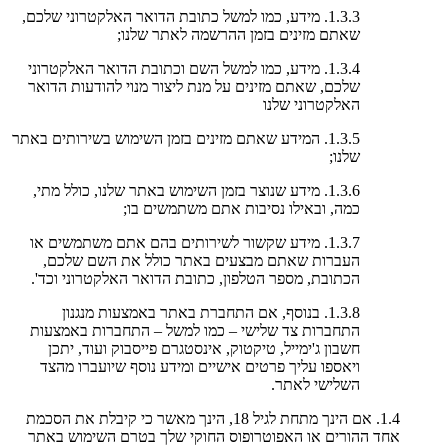
1.3.3. מידע, כמו למשל כתובת הדואר האלקטרוני שלכם,
שאתם מזינים בזמן ההרשמה לאתר שלנו;
1.3.4. מידע, כמו למשל השם וכתובת הדואר האלקטרוני
שלכם, שאתם מזינים על מנת ליצור מנוי להודעות הדואר
האלקטרוני שלנו
1.3.5. המידע שאתם מזינים בזמן השימוש בשירותים באתר
שלנו;
1.3.6. מידע שנוצר בזמן השימוש באתר שלנו, כולל מתי,
כמה, ובאילו נסיבות אתם משתמשים בו;
1.3.7. מידע שקשור לשירותים בהם אתם משתמשים או
העברות שאתם מבצעים באתר כולל את השם שלכם,
הכתובת, מספר הטלפון, כתובת הדואר האלקטרוני וכד'.
1.3.8. בנוסף, אם התחברת באתר באמצעות מנגנון
התחברות צד שלישי – כמו למשל – התחברות באמצעות
חשבון ג'ימייל, טיקטוק, אינסטגרם פייסבוק ועוד, יתכן
ויאספו עליך פרטים אישיים ומידע נוסף שיועברו מהצד
השלישי לאתר.
1.4. אם הינך מתחת לגיל 18, הינך מאשר כי קיבלת את הסכמת
אחד ההורים או האפוטרופוס החוקי שלך בטרם השימוש באתר