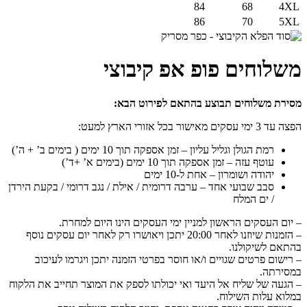
84
68
4XL
86
70
5XL
משלוחים פופ אפ קיבוצי
מסירת משלוחים תבוצע בהתאם לפירוט הבא:
הפצה עד 3 ימי עסקים מאישור בכל אזורי הארץ למעט:
רמת הגולן וגליל עליון – זמן אספקה תוך 10 ימים ( בימים ב’ + ה’)
עוטף עזה – זמן אספקה תוך 10 ימים (בימים א’ +ד’)
יהודה ושומרון – אחת ל-10 ימים
סבב שבועי אחד – ערבה דרומית / אילת / נגב דרומי / בקעת הירדן
/ ים המלח
– יום העסקים הראשון למניין ימי העסקים הינו היום למחרת.
– הזמנות שיוזנו לאחר 20:00 יתכן ויאושרו רק לאחר יום עסקים נוסף
בהתאם לשיקולנו.
– רישום פרטים שגויים ו/או חוסר בפרטי הזמנה יתכן ויגרמו לעיכוב
במסירתה.
– הגעה של שליח אל היעד ואי יכולתו לספק את המוצר תחייב את הלקוח
במלוא עלות השילוח.