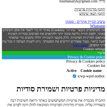
מייל: tourmasaryk@gmail.com
תקנון מדיניות פרטיות
תקנון תנאי שימוש
עיצוב ובניית אתרים - ססגוני
Whatsapp
אנו משתמשים בקבצי "עוגיות" (Cookies) באתר זה כדי לשפר את אופן השימוש
באתר, לספק חווית גלישה טובה יותר ולהתאים את הפרסום במדיות השונות
בהתאם למדיניות הפרטיות. חלק מקבצי ה'עוגיות' הללו נחוצים כדי שהאתר
יפעל כראוי, בעוד שאחרים דורשים את הסכמתך. ניתן לשנות העדפה זו בכל עת
דרך הדפדפן.
View more
Cookies settings
אישור
Privacy & Cookie policy
Privacy & Cookies policy
Cookies list
Active
Cookie name
icwp-wpsf-notbot
מדיניות פרטיות ושמירת סודיות
החברה מכבדת את פרטיות המשתמשים באתר ורואה חשיבות רבה
בשמירה עליה. מטרת מדיניות הפרטיות המובאת להלן הינה לפרט את