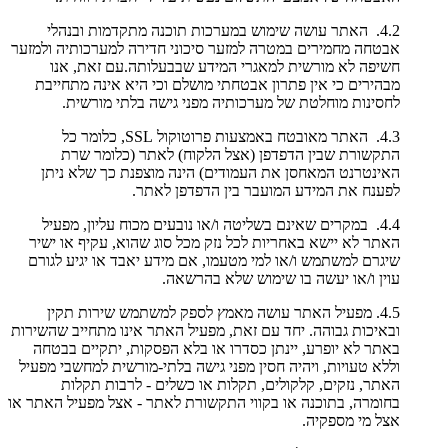
4.2. האתר עושה שימוש במערכות תוכנה מתקדמות ובנהלי
אבטחה מחמירים במטרה למזער סיכוני חדירה למערכותיה ולמזער
חשיפה לא מורשית למאגרי המידע שבבעלותה.עם זאת, אנו
מבהירים כי אין פתרון אבטחתי מושלם וכי היא אינה מתחייבת
לחסינות מוחלטת של מערכותיה מפני גישה בלתי מורשית.
4.3. האתר מאובטח באמצעות פרוטוקול SSL, כלומר כל
התקשורת שבין הדפדפן (אצל הלקוח) לאתר (כלומר שרת
האינטרנט המאחסן את העמודים) הינה מוצפנת כך שלא ניתן
לפענח את המידע המועבר בין הדפדפן לאתר.
4.4. במקרים שאינם בשליטה ו/או נובעים מכוח עליון, מפעיל
האתר לא יישא באחריות לכל נזק מכל סוג שהוא, עקיף או ישיר
שיגרם למשתמש ו/או למי מטעמו, אם מידע יאבד או יגיע לגורם
עוין ו/או יעשה בו שימוש שלא בהרשאה.
4.5. מפעיל האתר עושה מאמץ לספק למשתמש שירות תקין
ובאיכות גבוהה. יחד עם זאת, מפעיל האתר אינו מתחייב שהשירות
באתר לא יופרע, יינתן כסדרו או בלא הפסקות, יתקיים בבטחה
וללא טעויות, ויהיה חסין מפני גישה בלתי-מורשית למחשבי מפעיל
האתר, נזקים, קלקולים, תקלות או כשלים - לרבות תקלות
בחומרה, בתוכנה או בקווי התקשורת לאתר - אצל מפעיל האתר או
אצל מי מספקיה.