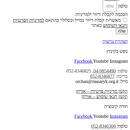
טלפון
הסכמה לקבלת דיוור ולמדיניות
מאשר/ת קבלת דיוור במייל ובסלולר בהתאם
למדיניות הפרטיות
ו
תנאי השימוש
באתר
שלח
הצהרת נגישות
נופש בקיבוץ
Facebook
Youtube
Instagram
טלפון:
04-9854490
, 052-8346825
בריכה:
052-8346877
מייל: orchan@masaryk.org.il
תקנון מדיניות פרטיות – אורחן
תקנון תנאי שימוש – אורחן
חוויה קיבוצית
Facebook
Youtube
Instagram
טלפון:
052-8346306