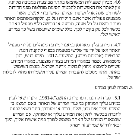
4.6. מכיוון שפעולות המשתמש באתר מבוצעות בסביבה מקוונה,
אין לאתר את האפשרות להבטיח חסינות מוחלטת מפני חדירות
לשרתים שלה או לחשיפת המידע האישי בידי אנשים אשר
מבצעים פעולות אשר אינם חוקיות ועל כן, הלקוח/משתמש האתר
מוותר בזאת על כל טענה, תביעה או דרישה כלפי מפעיל האתר
בקשר לכל נזק בקשר לכך, כולל שימוש שייעשה בשל כך במידע
האישי שלו.
4.7. המידע עליך מאוחסן במאגרי מידע המנוהלים על ידי מפעיל
האתר ו/או על ידי צד שלישי מטעמה בכפוף לתקנות הגנת
הפרטיות (אבטחת מידע), התשע"ז-2017. מידע רגיש, כגון
סיסמאות, נשמר במאגרי המידע בצורה מוצפנת. מאגרי המידע
עשויים להימצא מחוץ לגבולות מדינת ישראל. בעצם השימוש
באתר, אתה מסכים להעברת המידע עליך ולשמירתו מחוץ לגבולות
ישראל.
5. הזכות לעיון במידע
5.1. לפי חוק הגנת הפרטיות, התשמ"א-1981, הינך רשאי לעיין
במידע עליך המוחזק במאגרי המידע של האתר. באם תמצא כי
המידע עליך אינו נכון, שלם, ברור או מעודכן, הינך רשאי לפנות
לחברה בבקשה לתקן את המידע עליך או למוחקו. אם המידע
שבמאגרי המידע של האתר משמש לצורך פניה אישית אליך, הינך
זכאי לדרוש שמידע זה יימחק.