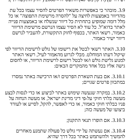
3.9. מובהר כי באפשרות משאיר הפרטים להסיר עצמו בכל עת
מהדיוור באמצעות לחיצה על "להסרה מרשימת התפוצה" או כל
מלל דומה שמופיע בתחתית כל דיוור שנשלח או באמצעות פנייה
לאתר בדוא"ל. כל עוד לא הסיר עצמו הנרשם מרשימת הדיוור
כאמור, רשאי האתר, בכפוף לחוק התקשורת, להעביר לנרשם
דיוור ישיר כאמור.
3.10. האתר רשאי לבטל את רישומו של גולש לרשימת הדיוור לפי
שיקול דעתו המוחלט. מבלי לגרוע מהאמור לעיל, רשאי האתר
למנוע גלישת גולש ו/או לבטל רישום לרשימת הדיוור, או לחסום
גישה אליו בכל אחד מהמקרים הבאים:
3.10.1. אם בעת השארת הפרטים ו/או הרכישה באתר נמסרו
במתכוון פרטים שגויים;
3.10.2. במקרה שנעשה שימוש באתר לביצוע או כדי לנסות לבצע
מעשה בלתי חוקי על-פי דיני מדינת ישראל, או מעשה הנחזה על
פניו כבלתי חוקי כאמור, או כדי לאפשר, להקל, לסייע או לעודד
ביצועו של מעשה כזה;
3.10.3. אם הופרו תנאי התקנון;
3.10.4. אם נעשתה על ידי גולש כל פעולה שתמנע מאחרים
להמשיך ולהשתמש באתר בכל דרך שהיא.