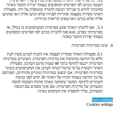
5.2. כל פנייה שלך לחברה בנוגע לעיון במידע עליך ו/או שינויו,
תעשה בכתב לפי הפרטים המופיעים בעמוד יצירת הקשר באתר.
מחובתך לוודא כי פנייתך הגיעה לחברה ומטופלת על ידה. מפעילת
האתר מסירה מעצמה אחריות לפניות שלא הגיעו אליה ו/או שהגיעו
אליה שלא בכתב ו/או שאינן קריאות וברורות.
5.3. אם לדעתך האתר פוגע בפרטיות המשתמשים בו ככלל, או
בפרטיותך כפרט, אנא פנה לחברה בכתב לפי הפרטים המופיעים
בעמוד יצירת הקשר באתר.
6. שינוי במדיניות הפרטיות
6.1. מפעילת האתר שומרת לעצמה את הזכות לעדכן מעת לעת
וללא כל הודעה מוקדמת את מדיניות הפרטיות. השינויים במדיניות
הפרטיות ייכנסו לתוקף בתוך 48 שעות מרגע העדכון. מפעילת
האתר רשאית על פי שיקול דעתה לעדכן את המשתמשים בשינוי
במדיניות הפרטיות. אם יבוצעו במדיניות שינויים מהותיים, תפורסם
על-כך הודעה בעמוד הבית של האתר 30 ימים לפני כניסת
השינויים לתוקף. המשך שימושך באתר מהווה הסכמה לנוסח
המעודכן של מדיניות הפרטיות. אם אינך מסכים עם הנוסח
המעודכן, עליך להפסיק את השימוש באתר.
Save settings
Cookies settings