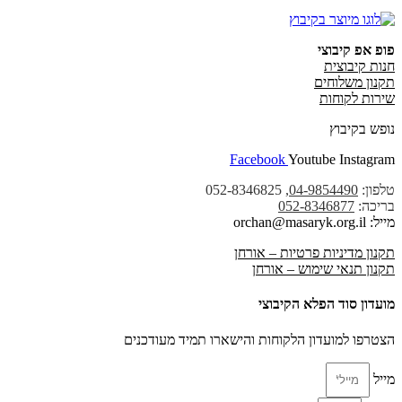
פופ אפ קיבוצי
חנות קיבוצית
תקנון משלוחים
שירות לקוחות
נופש בקיבוץ
Facebook
Youtube
Instagram
טלפון:
04-9854490
, 052-8346825
בריכה:
052-8346877
מייל: orchan@masaryk.org.il
תקנון מדיניות פרטיות – אורחן
תקנון תנאי שימוש – אורחן
מועדון סוד הפלא הקיבוצי
הצטרפו למועדון הלקוחות והישארו תמיד מעודכנים
מייל