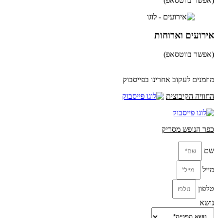
(אפשר בווטסאפ)
052-8346306
אירועים וארוחות
(אפשר בווטסאפ)
052-8346306
מוזמנים לעקוב אחרינו בפייסבוק
החוויה הקיבוצית
כפר הנופש מסריק
שם
מייל
טלפון
נושא