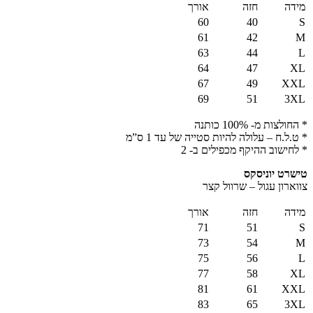
מידה
חזה
אורך
60
40
S
61
42
M
63
44
L
64
47
XL
67
49
XXL
69
51
3XL
* החולצות מ- 100% כותנה
* ט.ל.ח – עלולה להיות סטייה של עד 1 ס”מ
* לחישוב ההיקף מכפילים ב- 2
טישרט יוניסקס
צווארון עגול – שרוול קצר
מידה
חזה
אורך
71
51
S
73
54
M
75
56
L
77
58
XL
81
61
XXL
83
65
3XL