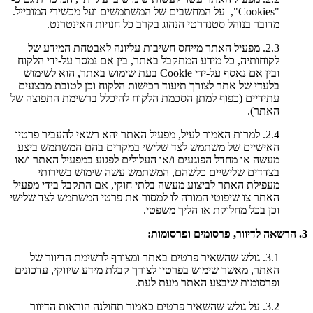
"Cookies", על המחשבים של המשתמשים ועל מכשירי המובייל.
מדובר בנוהל סטנדרטי הנהוג בקרב כל חנויות האינטרנט.
2.3. מפעיל האתר מייחס חשיבות עליונה לאבטחת המידע של
לקוחותיה, כל מידע המתקבל באתר, בין אם נמסר על-ידי הלקוח
ובין אם נאסף על-ידי Cookie בעת שימוש באתר, הוא לשימוש
בלעדי של אתר לצורך תיעוד רכישות הלקוח וכן לטובת מבצעים
עתידיים (כפוף למתן הסכמת הלקוח להיכלל ברשימת התפוצה של
האתר).
2.4. למרות האמור לעיל, מפעיל האתר יהא רשאי להעביר פרטיו
האישיים של משתמש לצד שלישי במקרים בהם המשתמש ביצע
מעשה או מחדל הפוגעים ו/או העלולים לפגוע במפעיל האתר ו/או
בצדדים שלישיים כלשהם, המשתמש עשה שימוש בשירותי
מעפילת האתר לביצוע מעשה בלתי חוקי, אם התקבל בידי מפעיל
האתר צו שיפוטי המורה לו למסור את פרטי המשתמש לצד שלישי
וכן בכל מחלוקת או הליך משפטי.
3. הרשאה לדיוור, פרסומים ופרסומות:
3.1. גולש שהשאיר פרטים באתר ומצורף לרשימת הדיוור של
האתר, מאשר שימוש בפרטיו לצורך קבלת מידע שיווקי, עדכונים
ופרסומות שיבצע האתר מעת לעת.
3.2. על גולש שהשאיר פרטים כאמור תחולנה הוראות הדיוור