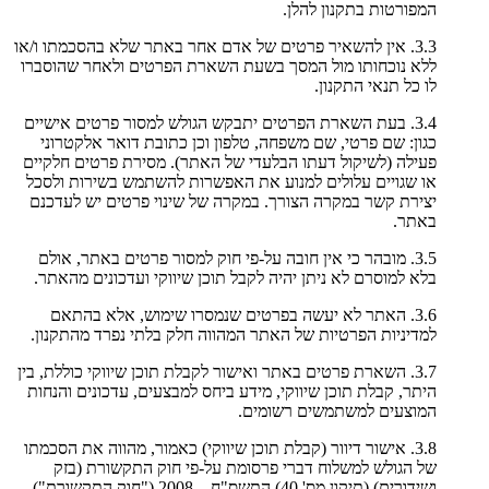
המפורטות בתקנון להלן.
3.3. אין להשאיר פרטים של אדם אחר באתר שלא בהסכמתו ו/או
ללא נוכחותו מול המסך בשעת השארת הפרטים ולאחר שהוסברו
לו כל תנאי התקנון.
3.4. בעת השארת הפרטים יתבקש הגולש למסור פרטים אישיים
כגון: שם פרטי, שם משפחה, טלפון וכן כתובת דואר אלקטרוני
פעילה (לשיקול דעתו הבלעדי של האתר). מסירת פרטים חלקיים
או שגויים עלולים למנוע את האפשרות להשתמש בשירות ולסכל
יצירת קשר במקרה הצורך. במקרה של שינוי פרטים יש לעדכנם
באתר.
3.5. מובהר כי אין חובה על-פי חוק למסור פרטים באתר, אולם
בלא למוסרם לא ניתן יהיה לקבל תוכן שיווקי ועדכונים מהאתר.
3.6. האתר לא יעשה בפרטים שנמסרו שימוש, אלא בהתאם
למדיניות הפרטיות של האתר המהווה חלק בלתי נפרד מהתקנון.
3.7. השארת פרטים באתר ואישור לקבלת תוכן שיווקי כוללת, בין
היתר, קבלת תוכן שיווקי, מידע ביחס למבצעים, עדכונים והנחות
המוצעים למשתמשים רשומים.
3.8. אישור דיוור (קבלת תוכן שיווקי) כאמור, מהווה את הסכמתו
של הגולש למשלוח דברי פרסומת על-פי חוק התקשורת (בזק
ושידורים) (תיקון מס' 40) התשס"ח – 2008 ("חוק התקשורת").