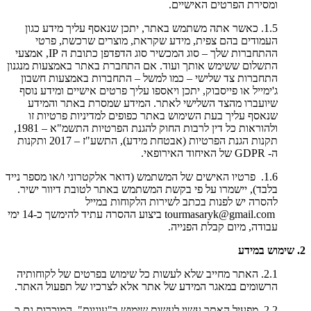
ומסירת הפרטים האישיים.
1.5. כאשר אתה משתמש באתר, יתכן שנאסף עליך מידע כגון
העמודים בהם צפית, מידע שקראת, מוצרים שרכשת, פרטי
ההתחברות שלך – סוג המכשיר סוג הדפדפן כתובת ה IP, אמצעי
התשלום ששימש אותך ועוד. אם התחברת באתר באמצעות מנגנון
התחברות צד שלישי – כמו למשל – התחברות באמצעות חשבון
ג'ימייל או פייסבוק, יתכן ויאספו עליך פרטים אישיים ומידע נוסף
שיועברו מהצד השלישי לאתר. המידע שמסרת באתר והמידע
שנאסף עליך בעת השימוש באתר כפופים למדיניות פרטיות זו
ולהוראות כל דין לרבות החוק להגנת הפרטיות התשמ"א – 1981,
תקנות הגנת הפרטיות (אבטחת מידע), התשע"ז – 2017 ותקנות
ה- GDPR של האיחוד האירופאי.
1.6. פרטיו האישים של המשתמש (דואר אלקטרוני ו/או מספר נייד
בלבד), יישמרו על פי בקשת המשתמש באתר לטובת דיוור ישיר.
להסרה יש לפנות בכתב לשירות הלקוחות במייל
tourmasaryk@gmail.com ביצוע ההסרה עתיד להימשך כ-14 ימי
עבודה, מיום קבלת הפנייה.
2. שימוש במידע
2.1. האתר מחייב שלא לעשות כל שימוש בפרטים של לקוחותיה
הרשומים במאגר המידע של אתר אלא לצרכיו של תפעול האתר.
2.2. מפעיל האתר עשוי לעשות שימוש ב"עוגיות", המוכרות גם כ-