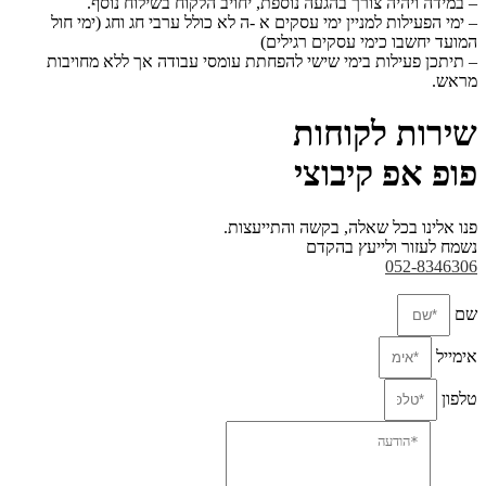
– במידה ויהיה צורך בהגעה נוספת, יחויב הלקוח בשילוח נוסף.
– ימי הפעילות למניין ימי עסקים א -ה לא כולל ערבי חג וחג (ימי חול
המועד יחשבו כימי עסקים
רגילים)
– תיתכן פעילות בימי שישי להפחתת עומסי עבודה אך ללא מחויבות
מראש.
שירות לקוחות
פופ אפ קיבוצי
פנו אלינו בכל שאלה, בקשה והתייעצות.
נשמח לעזור ולייעץ בהקדם
052-8346306
שם
אימייל
טלפון