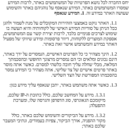
יחס החברה לכל נושא הפרטיות של המשתמשים באתר, לרבות המידע
שמסרו המשתמשים באתר, המידע שנאסף על נוהגיהם באתר והשימוש
שעושה האתר במידע זה.
1. המידע שנאסף
1.1. האתר נוקט באמצעי הזהירות המקובלים על מנת לשמור ולהגן
ככל הניתן על סודיות המידע האישי של לקוחותיה והיא תעשה בו
שימוש לצרכים פנימיים בלבד, לרבות יצירת קשר עם המשתמשים,
אספקת המוצרים ללקוחות, דיוור פרסומות ומידע שיווקי של מפעיל
האתר במידע והמשתמש אישר זאת באתר.
1.2. הינך מצהיר כי כל הפרטים האישיים, הנמסרים על ידך באתר,
הינם נכונים ומלאים וכי הם נמסרים מרצונך החופשי ובהסכמתך
המלאה, מבלי שחלה עליך חובה כלשהי למסרם. כאשר אתה מוסר
באתר פרטים אישיים של צד שלישי, אתה מצהיר כי המידע נמסר
בהסכמתו המפורשת של הצד השלישי.
1.3. כאשר אתה משתמש באתר, יתכן שנאסף עליך מידע כגון:
1.3.1. מידע על המחשב שלכם, כולל כתובת ה-IP שלכם,
מיקומכם הגאוגרפי, סוג הדפדפן והגרסה שלו, ומערכת
ההפעלה;
1.3.2. מידע על הביקורים והשימוש שלכם באתר, כולל
מקור ההפניה, אורך הביקור, צפיות בעמודים, ונתיבי המעבר
שלכם באתר;