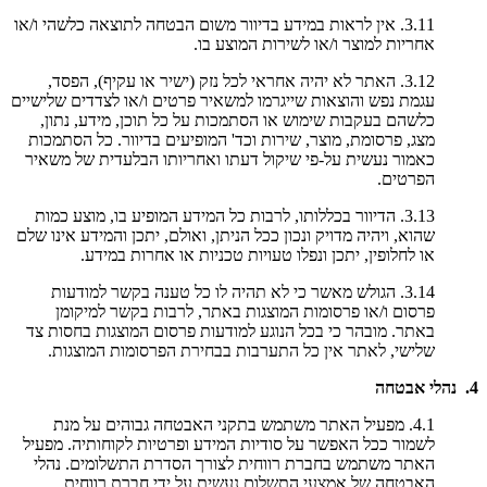
3.11. אין לראות במידע בדיוור משום הבטחה לתוצאה כלשהי ו/או
אחריות למוצר ו/או לשירות המוצע בו.
3.12. האתר לא יהיה אחראי לכל נזק (ישיר או עקיף), הפסד,
עגמת נפש והוצאות שייגרמו למשאיר פרטים ו/או לצדדים שלישיים
כלשהם בעקבות שימוש או הסתמכות על כל תוכן, מידע, נתון,
מצג, פרסומת, מוצר, שירות וכד' המופיעים בדיוור. כל הסתמכות
כאמור נעשית על-פי שיקול דעתו ואחריותו הבלעדית של משאיר
הפרטים.
3.13. הדיוור בכללותו, לרבות כל המידע המופיע בו, מוצע כמות
שהוא, ויהיה מדויק ונכון ככל הניתן, ואולם, יתכן והמידע אינו שלם
או לחלופין, יתכן ונפלו טעויות טכניות או אחרות במידע.
3.14. הגולש מאשר כי לא תהיה לו כל טענה בקשר למודעות
פרסום ו/או פרסומות המוצגות באתר, לרבות בקשר למיקומן
באתר. מובהר כי בכל הנוגע למודעות פרסום המוצגות בחסות צד
שלישי, לאתר אין כל התערבות בבחירת הפרסומות המוצגות.
4. נהלי אבטחה
4.1. מפעיל האתר משתמש בתקני האבטחה גבוהים על מנת
לשמור ככל האפשר על סודיות המידע ופרטיות לקוחותיה. מפעיל
האתר משתמש בחברת רווחית לצורך הסדרת התשלומים. נהלי
האבטחה של אמצעי התשלום נעשית על ידי חברת רווחית.