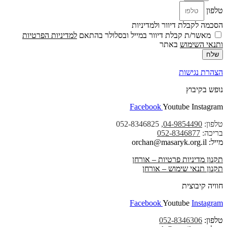
טלפון
הסכמה לקבלת דיוור ולמדיניות
מאשר/ת קבלת דיוור במייל ובסלולר בהתאם
למדיניות הפרטיות
ו
תנאי השימוש
באתר
שלח
הצהרת נגישות
נופש בקיבוץ
Facebook
Youtube
Instagram
טלפון:
04-9854490
, 052-8346825
בריכה:
052-8346877
מייל: orchan@masaryk.org.il
תקנון מדיניות פרטיות – אורחן
תקנון תנאי שימוש – אורחן
חוויה קיבוצית
Facebook
Youtube
Instagram
טלפון:
052-8346306