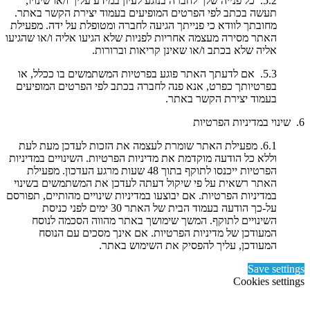
5.2. כל פנייה שלך לחברה בנוגע לעיון במידע עליך ו/או שינויו,
תעשה בכתב לפי הפרטים המופיעים בעמוד יצירת הקשר באתר.
מחובתך לוודא כי פנייתך הגיעה לחברה ומטופלת על ידה. מפעילת
האתר מסירה מעצמה אחריות לפניות שלא הגיעו אליה ו/או שהגיעו
אליה שלא בכתב ו/או שאינן קריאות וברורות.
5.3. אם לדעתך האתר פוגע בפרטיות המשתמשים בו ככלל, או
בפרטיותך כפרט, אנא פנה לחברה בכתב לפי הפרטים המופיעים
בעמוד יצירת הקשר באתר.
6. שינוי במדיניות הפרטיות
6.1. מפעילת האתר שומרת לעצמה את הזכות לעדכן מעת לעת
וללא כל הודעה מוקדמת את מדיניות הפרטיות. השינויים במדיניות
הפרטיות ייכנסו לתוקף בתוך 48 שעות מרגע העדכון. מפעילת
האתר רשאית על פי שיקול דעתה לעדכן את המשתמשים בשינוי
במדיניות הפרטיות. אם יבוצעו במדיניות שינויים מהותיים, תפורסם
על-כך הודעה בעמוד הבית של האתר 30 ימים לפני כניסת
השינויים לתוקף. המשך שימושך באתר מהווה הסכמה לנוסח
המעודכן של מדיניות הפרטיות. אם אינך מסכים עם הנוסח
המעודכן, עליך להפסיק את השימוש באתר.
Save settings
Cookies settings