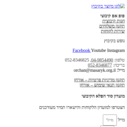
פופ אפ קיבוצי
חנות קיבוצית
תקנון משלוחים
שירות לקוחות
נופש בקיבוץ
Facebook
Youtube
Instagram
טלפון:
04-9854490
, 052-8346825
בריכה:
052-8346877
מייל: orchan@masaryk.org.il
תקנון מדיניות פרטיות – אורחן
תקנון תנאי שימוש – אורחן
מועדון סוד הפלא הקיבוצי
הצטרפו למועדון הלקוחות והישארו תמיד מעודכנים
מייל