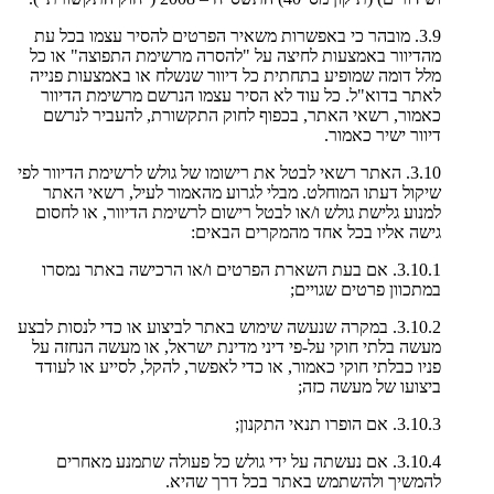
3.9. מובהר כי באפשרות משאיר הפרטים להסיר עצמו בכל עת
מהדיוור באמצעות לחיצה על "להסרה מרשימת התפוצה" או כל
מלל דומה שמופיע בתחתית כל דיוור שנשלח או באמצעות פנייה
לאתר בדוא"ל. כל עוד לא הסיר עצמו הנרשם מרשימת הדיוור
כאמור, רשאי האתר, בכפוף לחוק התקשורת, להעביר לנרשם
דיוור ישיר כאמור.
3.10. האתר רשאי לבטל את רישומו של גולש לרשימת הדיוור לפי
שיקול דעתו המוחלט. מבלי לגרוע מהאמור לעיל, רשאי האתר
למנוע גלישת גולש ו/או לבטל רישום לרשימת הדיוור, או לחסום
גישה אליו בכל אחד מהמקרים הבאים:
3.10.1. אם בעת השארת הפרטים ו/או הרכישה באתר נמסרו
במתכוון פרטים שגויים;
3.10.2. במקרה שנעשה שימוש באתר לביצוע או כדי לנסות לבצע
מעשה בלתי חוקי על-פי דיני מדינת ישראל, או מעשה הנחזה על
פניו כבלתי חוקי כאמור, או כדי לאפשר, להקל, לסייע או לעודד
ביצועו של מעשה כזה;
3.10.3. אם הופרו תנאי התקנון;
3.10.4. אם נעשתה על ידי גולש כל פעולה שתמנע מאחרים
להמשיך ולהשתמש באתר בכל דרך שהיא.