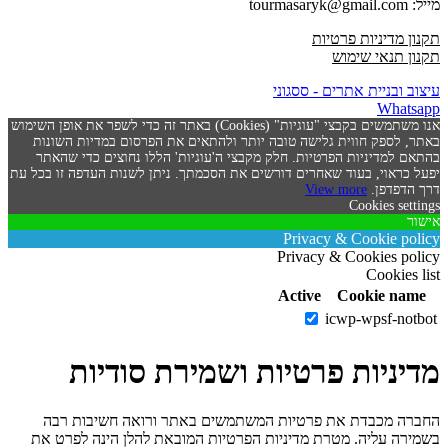
מייל: tourmasaryk@gmail.com
תקנון מדיניות פרטיות
תקנון תנאי שימוש
עיצוב ובניית אתרים - ססגוני
Whatsapp
אנו משתמשים בקבצי "עוגיות" (Cookies) באתר זה כדי לשפר את אופן השימוש
באתר, לספק חווית גלישה טובה יותר ולהתאים את הפרסום במדיות השונות
בהתאם למדיניות הפרטיות. חלק מקבצי ה'עוגיות' הללו נחוצים כדי שהאתר
יפעל כראוי, בעוד שאחרים דורשים את הסכמתך. ניתן לשנות העדפה זו בכל עת
דרך הדפדפן.
View more
Cookies settings
אישור
Privacy & Cookie policy
Privacy & Cookies policy
Cookies list
Active
Cookie name
icwp-wpsf-notbot
מדיניות פרטיות ושמירת סודיות
החברה מכבדת את פרטיות המשתמשים באתר ורואה חשיבות רבה
בשמירה עליה. מטרת מדיניות הפרטיות המובאת להלן הינה לפרט את