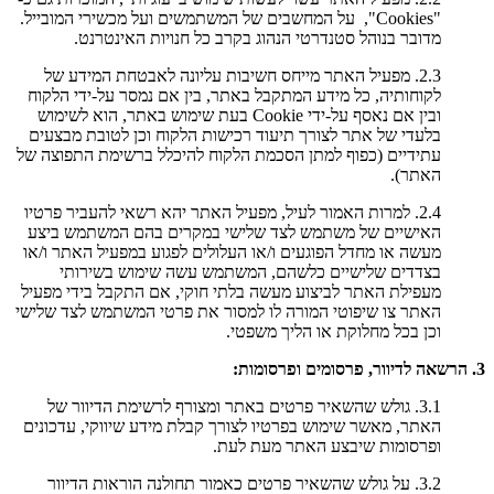
"Cookies", על המחשבים של המשתמשים ועל מכשירי המובייל.
מדובר בנוהל סטנדרטי הנהוג בקרב כל חנויות האינטרנט.
2.3. מפעיל האתר מייחס חשיבות עליונה לאבטחת המידע של
לקוחותיה, כל מידע המתקבל באתר, בין אם נמסר על-ידי הלקוח
ובין אם נאסף על-ידי Cookie בעת שימוש באתר, הוא לשימוש
בלעדי של אתר לצורך תיעוד רכישות הלקוח וכן לטובת מבצעים
עתידיים (כפוף למתן הסכמת הלקוח להיכלל ברשימת התפוצה של
האתר).
2.4. למרות האמור לעיל, מפעיל האתר יהא רשאי להעביר פרטיו
האישיים של משתמש לצד שלישי במקרים בהם המשתמש ביצע
מעשה או מחדל הפוגעים ו/או העלולים לפגוע במפעיל האתר ו/או
בצדדים שלישיים כלשהם, המשתמש עשה שימוש בשירותי
מעפילת האתר לביצוע מעשה בלתי חוקי, אם התקבל בידי מפעיל
האתר צו שיפוטי המורה לו למסור את פרטי המשתמש לצד שלישי
וכן בכל מחלוקת או הליך משפטי.
3. הרשאה לדיוור, פרסומים ופרסומות:
3.1. גולש שהשאיר פרטים באתר ומצורף לרשימת הדיוור של
האתר, מאשר שימוש בפרטיו לצורך קבלת מידע שיווקי, עדכונים
ופרסומות שיבצע האתר מעת לעת.
3.2. על גולש שהשאיר פרטים כאמור תחולנה הוראות הדיוור