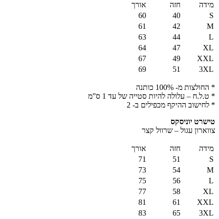
מידה
חזה
אורך
60
40
S
61
42
M
63
44
L
64
47
XL
67
49
XXL
69
51
3XL
* החולצות מ- 100% כותנה
* ט.ל.ח – עלולה להיות סטייה של עד 1 ס”מ
* לחישוב ההיקף מכפילים ב- 2
טישרט יוניסקס
צווארון עגול – שרוול קצר
מידה
חזה
אורך
71
51
S
73
54
M
75
56
L
77
58
XL
81
61
XXL
83
65
3XL