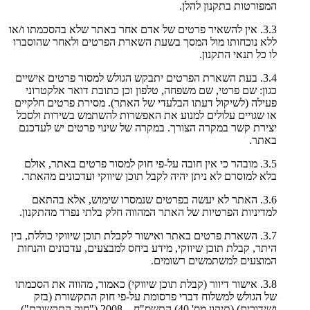
המפורטות בתקנון להלן.
3.3. אין להשאיר פרטים של אדם אחר באתר שלא בהסכמתו ו/או
ללא נוכחותו מול המסך בשעת השארת הפרטים ולאחר שהוסברו
לו כל תנאי התקנון.
3.4. בעת השארת הפרטים יתבקש הגולש למסור פרטים אישיים
כגון: שם פרטי, שם משפחה, טלפון וכן כתובת דואר אלקטרוני
פעילה (לשיקול דעתו הבלעדי של האתר). מסירת פרטים חלקיים
או שגויים עלולים למנוע את האפשרות להשתמש בשירות ולסכל
יצירת קשר במקרה הצורך. במקרה של שינוי פרטים יש לעדכנם
באתר.
3.5. מובהר כי אין חובה על-פי חוק למסור פרטים באתר, אולם
בלא למוסרם לא ניתן יהיה לקבל תוכן שיווקי ועדכונים מהאתר.
3.6. האתר לא יעשה בפרטים שנמסרו שימוש, אלא בהתאם
למדיניות הפרטיות של האתר המהווה חלק בלתי נפרד מהתקנון.
3.7. השארת פרטים באתר ואישור לקבלת תוכן שיווקי כוללת, בין
היתר, קבלת תוכן שיווקי, מידע ביחס למבצעים, עדכונים והנחות
המוצעים למשתמשים רשומים.
3.8. אישור דיוור (קבלת תוכן שיווקי) כאמור, מהווה את הסכמתו
של הגולש למשלוח דברי פרסומת על-פי חוק התקשורת (בזק
ושידורים) (תיקון מס' 40) התשס"ח – 2008 ("חוק התקשורת").