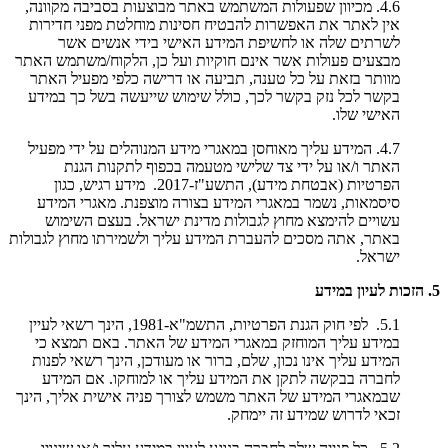
4.6. מכיוון שפעולות המשתמש באתר מבוצעות בסביבה מקוונה,
אין לאתר את האפשרות להבטיח חסינות מוחלטת מפני חדירות
לשרתים שלה או לחשיפת המידע האישי בידי אנשים אשר
מבצעים פעולות אשר אינם חוקיות ועל כן, הלקוח/משתמש האתר
מוותר בזאת על כל טענה, תביעה או דרישה כלפי מפעיל האתר
בקשר לכל נזק בקשר לכך, כולל שימוש שייעשה בשל כך במידע
האישי שלו.
4.7. המידע עליך מאוחסן במאגרי מידע המנוהלים על ידי מפעיל
האתר ו/או על ידי צד שלישי מטעמה בכפוף לתקנות הגנת
הפרטיות (אבטחת מידע), התשע"ז-2017. מידע רגיש, כגון
סיסמאות, נשמר במאגרי המידע בצורה מוצפנת. מאגרי המידע
עשויים להימצא מחוץ לגבולות מדינת ישראל. בעצם השימוש
באתר, אתה מסכים להעברת המידע עליך ולשמירתו מחוץ לגבולות
ישראל.
5. הזכות לעיון במידע
5.1. לפי חוק הגנת הפרטיות, התשמ"א-1981, הינך רשאי לעיין
במידע עליך המוחזק במאגרי המידע של האתר. באם תמצא כי
המידע עליך אינו נכון, שלם, ברור או מעודכן, הינך רשאי לפנות
לחברה בבקשה לתקן את המידע עליך או למוחקו. אם המידע
שבמאגרי המידע של האתר משמש לצורך פניה אישית אליך, הינך
זכאי לדרוש שמידע זה יימחק.