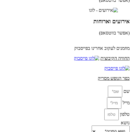
(אפשר בווטסאפ)
052-8346306
אירועים וארוחות
(אפשר בווטסאפ)
052-8346306
מוזמנים לעקוב אחרינו בפייסבוק
החוויה הקיבוצית
כפר הנופש מסריק
שם
מייל
טלפון
נושא