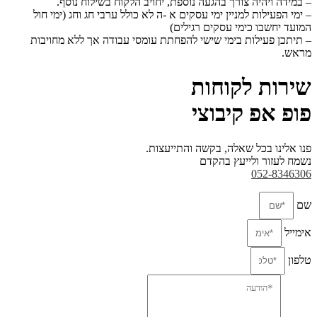
– במידה ויהיה צורך בהגעה נוספת, יחויב הלקוח בשילוח נוסף.
– ימי הפעילות למניין ימי עסקים א -ה לא כולל ערבי חג וחג (ימי חול
המועד יחשבו כימי עסקים
רגילים)
– תיתכן פעילות בימי שישי להפחתת עומסי עבודה אך ללא מחויבות
מראש.
שירות לקוחות
פופ אפ קיבוצי
פנו אלינו בכל שאלה, בקשה והתייעצות.
נשמח לעזור ולייעץ בהקדם
052-8346306
שם
אימייל
טלפון