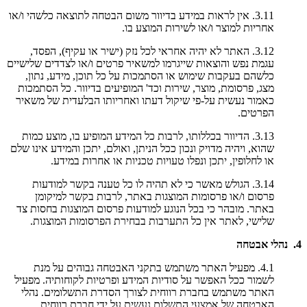
3.11. אין לראות במידע בדיוור משום הבטחה לתוצאה כלשהי ו/או
אחריות למוצר ו/או לשירות המוצע בו.
3.12. האתר לא יהיה אחראי לכל נזק (ישיר או עקיף), הפסד,
עגמת נפש והוצאות שייגרמו למשאיר פרטים ו/או לצדדים שלישיים
כלשהם בעקבות שימוש או הסתמכות על כל תוכן, מידע, נתון,
מצג, פרסומת, מוצר, שירות וכד' המופיעים בדיוור. כל הסתמכות
כאמור נעשית על-פי שיקול דעתו ואחריותו הבלעדית של משאיר
הפרטים.
3.13. הדיוור בכללותו, לרבות כל המידע המופיע בו, מוצע כמות
שהוא, ויהיה מדויק ונכון ככל הניתן, ואולם, יתכן והמידע אינו שלם
או לחלופין, יתכן ונפלו טעויות טכניות או אחרות במידע.
3.14. הגולש מאשר כי לא תהיה לו כל טענה בקשר למודעות
פרסום ו/או פרסומות המוצגות באתר, לרבות בקשר למיקומן
באתר. מובהר כי בכל הנוגע למודעות פרסום המוצגות בחסות צד
שלישי, לאתר אין כל התערבות בבחירת הפרסומות המוצגות.
4. נהלי אבטחה
4.1. מפעיל האתר משתמש בתקני האבטחה גבוהים על מנת
לשמור ככל האפשר על סודיות המידע ופרטיות לקוחותיה. מפעיל
האתר משתמש בחברת רווחית לצורך הסדרת התשלומים. נהלי
האבטחה של אמצעי התשלום נעשית על ידי חברת רווחית.