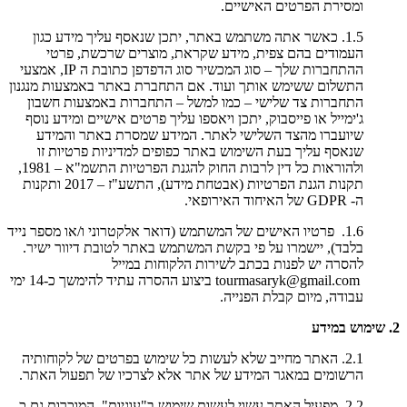
ומסירת הפרטים האישיים.
1.5. כאשר אתה משתמש באתר, יתכן שנאסף עליך מידע כגון
העמודים בהם צפית, מידע שקראת, מוצרים שרכשת, פרטי
ההתחברות שלך – סוג המכשיר סוג הדפדפן כתובת ה IP, אמצעי
התשלום ששימש אותך ועוד. אם התחברת באתר באמצעות מנגנון
התחברות צד שלישי – כמו למשל – התחברות באמצעות חשבון
ג'ימייל או פייסבוק, יתכן ויאספו עליך פרטים אישיים ומידע נוסף
שיועברו מהצד השלישי לאתר. המידע שמסרת באתר והמידע
שנאסף עליך בעת השימוש באתר כפופים למדיניות פרטיות זו
ולהוראות כל דין לרבות החוק להגנת הפרטיות התשמ"א – 1981,
תקנות הגנת הפרטיות (אבטחת מידע), התשע"ז – 2017 ותקנות
ה- GDPR של האיחוד האירופאי.
1.6. פרטיו האישים של המשתמש (דואר אלקטרוני ו/או מספר נייד
בלבד), יישמרו על פי בקשת המשתמש באתר לטובת דיוור ישיר.
להסרה יש לפנות בכתב לשירות הלקוחות במייל
tourmasaryk@gmail.com ביצוע ההסרה עתיד להימשך כ-14 ימי
עבודה, מיום קבלת הפנייה.
2. שימוש במידע
2.1. האתר מחייב שלא לעשות כל שימוש בפרטים של לקוחותיה
הרשומים במאגר המידע של אתר אלא לצרכיו של תפעול האתר.
2.2. מפעיל האתר עשוי לעשות שימוש ב"עוגיות", המוכרות גם כ-