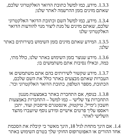
1.3.3. מידע, כמו למשל כתובת הדואר האלקטרוני שלכם,
שאתם מזינים בזמן ההרשמה לאתר שלנו;
1.3.4. מידע, כמו למשל השם וכתובת הדואר האלקטרוני
שלכם, שאתם מזינים על מנת ליצור מנוי להודעות הדואר
האלקטרוני שלנו
1.3.5. המידע שאתם מזינים בזמן השימוש בשירותים באתר
שלנו;
1.3.6. מידע שנוצר בזמן השימוש באתר שלנו, כולל מתי,
כמה, ובאילו נסיבות אתם משתמשים בו;
1.3.7. מידע שקשור לשירותים בהם אתם משתמשים או
העברות שאתם מבצעים באתר כולל את השם שלכם,
הכתובת, מספר הטלפון, כתובת הדואר האלקטרוני וכד'.
1.3.8. בנוסף, אם התחברת באתר באמצעות מנגנון
התחברות צד שלישי – כמו למשל – התחברות באמצעות
חשבון ג'ימייל, טיקטוק, אינסטגרם פייסבוק ועוד, יתכן
ויאספו עליך פרטים אישיים ומידע נוסף שיועברו מהצד
השלישי לאתר.
1.4. אם הינך מתחת לגיל 18, הינך מאשר כי קיבלת את הסכמת
אחד ההורים או האפוטרופוס החוקי שלך בטרם השימוש באתר