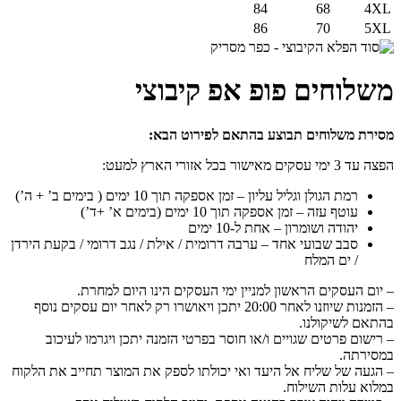
84
68
4XL
86
70
5XL
משלוחים פופ אפ קיבוצי
מסירת משלוחים תבוצע בהתאם לפירוט הבא:
הפצה עד 3 ימי עסקים מאישור בכל אזורי הארץ למעט:
רמת הגולן וגליל עליון – זמן אספקה תוך 10 ימים ( בימים ב’ + ה’)
עוטף עזה – זמן אספקה תוך 10 ימים (בימים א’ +ד’)
יהודה ושומרון – אחת ל-10 ימים
סבב שבועי אחד – ערבה דרומית / אילת / נגב דרומי / בקעת הירדן
/ ים המלח
– יום העסקים הראשון למניין ימי העסקים הינו היום למחרת.
– הזמנות שיוזנו לאחר 20:00 יתכן ויאושרו רק לאחר יום עסקים נוסף
בהתאם לשיקולנו.
– רישום פרטים שגויים ו/או חוסר בפרטי הזמנה יתכן ויגרמו לעיכוב
במסירתה.
– הגעה של שליח אל היעד ואי יכולתו לספק את המוצר תחייב את הלקוח
במלוא עלות השילוח.