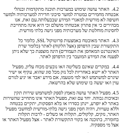
4.2. האתר עושה שימוש במערכות תוכנה מתקדמות ובנהלי
אבטחה מחמירים במטרה למזער סיכוני חדירה למערכותיה ולמזער
חשיפה לא מורשית למאגרי המידע שבבעלותה.עם זאת, אנו
מבהירים כי אין פתרון אבטחתי מושלם וכי היא אינה מתחייבת
לחסינות מוחלטת של מערכותיה מפני גישה בלתי מורשית.
4.3. האתר מאובטח באמצעות פרוטוקול SSL, כלומר כל
התקשורת שבין הדפדפן (אצל הלקוח) לאתר (כלומר שרת
האינטרנט המאחסן את העמודים) הינה מוצפנת כך שלא ניתן
לפענח את המידע המועבר בין הדפדפן לאתר.
4.4. במקרים שאינם בשליטה ו/או נובעים מכוח עליון, מפעיל
האתר לא יישא באחריות לכל נזק מכל סוג שהוא, עקיף או ישיר
שיגרם למשתמש ו/או למי מטעמו, אם מידע יאבד או יגיע לגורם
עוין ו/או יעשה בו שימוש שלא בהרשאה.
4.5. מפעיל האתר עושה מאמץ לספק למשתמש שירות תקין
ובאיכות גבוהה. יחד עם זאת, מפעיל האתר אינו מתחייב שהשירות
באתר לא יופרע, יינתן כסדרו או בלא הפסקות, יתקיים בבטחה
וללא טעויות, ויהיה חסין מפני גישה בלתי-מורשית למחשבי מפעיל
האתר, נזקים, קלקולים, תקלות או כשלים - לרבות תקלות
בחומרה, בתוכנה או בקווי התקשורת לאתר - אצל מפעיל האתר או
אצל מי מספקיה.