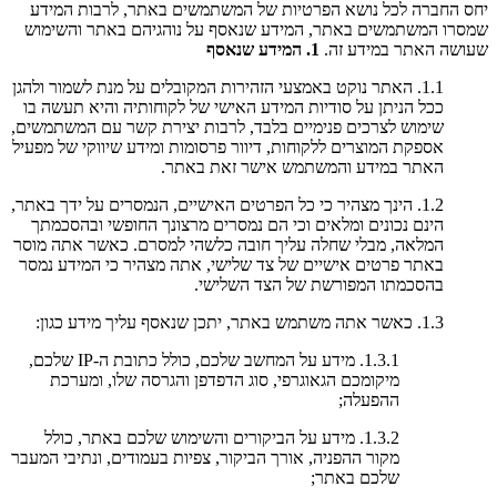
יחס החברה לכל נושא הפרטיות של המשתמשים באתר, לרבות המידע
שמסרו המשתמשים באתר, המידע שנאסף על נוהגיהם באתר והשימוש
שעושה האתר במידע זה.
1. המידע שנאסף
1.1. האתר נוקט באמצעי הזהירות המקובלים על מנת לשמור ולהגן
ככל הניתן על סודיות המידע האישי של לקוחותיה והיא תעשה בו
שימוש לצרכים פנימיים בלבד, לרבות יצירת קשר עם המשתמשים,
אספקת המוצרים ללקוחות, דיוור פרסומות ומידע שיווקי של מפעיל
האתר במידע והמשתמש אישר זאת באתר.
1.2. הינך מצהיר כי כל הפרטים האישיים, הנמסרים על ידך באתר,
הינם נכונים ומלאים וכי הם נמסרים מרצונך החופשי ובהסכמתך
המלאה, מבלי שחלה עליך חובה כלשהי למסרם. כאשר אתה מוסר
באתר פרטים אישיים של צד שלישי, אתה מצהיר כי המידע נמסר
בהסכמתו המפורשת של הצד השלישי.
1.3. כאשר אתה משתמש באתר, יתכן שנאסף עליך מידע כגון:
1.3.1. מידע על המחשב שלכם, כולל כתובת ה-IP שלכם,
מיקומכם הגאוגרפי, סוג הדפדפן והגרסה שלו, ומערכת
ההפעלה;
1.3.2. מידע על הביקורים והשימוש שלכם באתר, כולל
מקור ההפניה, אורך הביקור, צפיות בעמודים, ונתיבי המעבר
שלכם באתר;