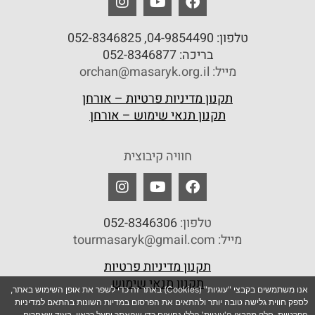
טלפון:
04-9854490
, 052-8346825
בריכה:
052-8346877
מייל: orchan@masaryk.org.il
תקנון מדיניות פרטיות – אורחן
תקנון תנאי שימוש – אורחן
חוויה קיבוצית
טלפון:
052-8346306
מייל: tourmasaryk@gmail.com
תקנון מדיניות פרטיות
תקנון תנאי שימוש
אנו משתמשים בקבצי "עוגיות" (Cookies) באתר זה כדי לשפר את אופן השימוש באתר,
לספק חווית גלישה טובה יותר ולהתאים את הפרסום במדיות השונות בהתאם למדיניות
הפרטיות. חלק מקבצי ה'עוגיות' הללו נחוצים כדי שהאתר יפעל כראוי, בעוד שאחרים